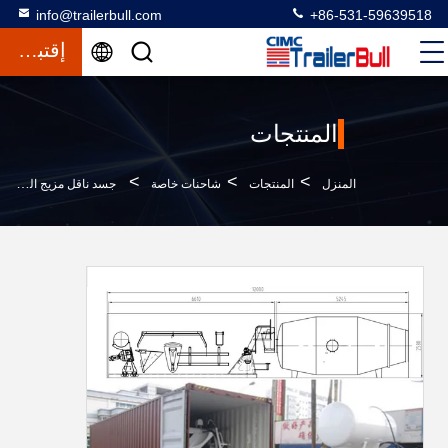
info@trailerbull.com
+86-531-59639518
إقتباس
المنتجات
>
>
>
المنزل
المنتجات
شاحنات خاصة
جسد ناقل مزيج الخرسانة من الفولاذ الكربوني لشاحنات نقل مزج الخرسانة