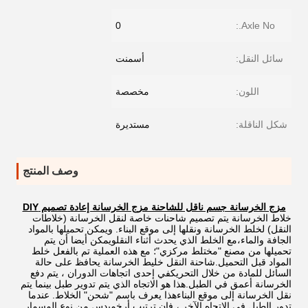
0
Axle No.:
سائل النقل:
أسمنت
اللون:
مخصصة
شكل الناقلة:
مستديرة
وصف المنتج
مزج الخرسانة جسم ناقل للشاحنة مزج الخرسانة إعادة تصميم DIY
خلاط الخرسانة يتم تصميم شاحنات خاصة لنقل الخرسانة (خلاطات
النقل) لخلط الخرسانة ونقلها إلى موقع البناء. ويمكن تحميلها بالمواد
الجافة والماء،مع الخلط الذي يحدث أثناء النقلويمكن أيضا أن يتم
تحميلها من مصنع "مختلط مركزي"؛ مع هذه العملية تم بالفعل خلط
المواد قبل التحميل.شاحنة النقل خليط الخرسانة يحافظ على حالة
السائل للمادة من خلال التحريكفي إحدى اتجاهات الدوران ، يتم دفع
الخرسانة أعمق في الطبل.هذا هو الاتجاه الذي يتم تدوير طبل بينما يتم
نقل الخرسانة إلى موقع البناءهذا يعرف باسم "شحن" الخلاط. عندما
تدور الطبل في الاتجاه الآخر ، فإن ترتيب أرخميدس من نوع المسمار