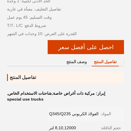
الحد الأدنى لكمية: 2 وحدة
تفاصيل التغليف: معبأة في عارية
وقت التسليم: 45 يوم عمل
شروط الدفع: T/T، L/C
القدرة على العرض: 10 وحدات في الشهر
احصل على أفضل سعر
تفاصيل المنتج
وصف المنتج
تفاصيل المنتج
إبراز:
مركبة ذات أغراض خاصة,شاحنات الاستخدام الخاص
,
special use trucks
المواد:
الفولاذ الكربوني Q345/Q235
حجم الناقلة:
8,10,12000 لتر