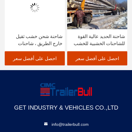
شاحنة الحديد عالية القوة
شاحنة شحن خشب ثقيل
للشاحنات الخشبية للخشب
خارج الطريق ، شاحنات
الخفيف
شحن خشب مع عمود خشب
ثلاثي الزاوية
احصل على أفضل سعر
احصل على أفضل سعر
GET INDUSTRY & VEHICLES CO.,LTD
info@trailerbull.com