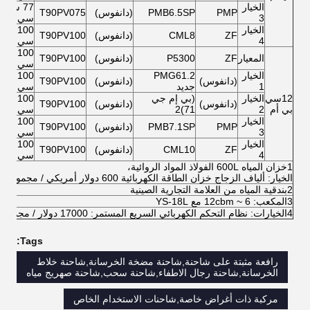
الخيار
77 سي
PMP
PMB6.5SP
(دانفوس)
T90PV075
3
سي
الخيار
100 سي
ZF
CML8
(دانفوس)
T90PV100
4
سي
100 سي
المعيار
ZF
P5300
(دانفوس)
T90PV100
سي
الخيار
PMG61.2
100 سي
(دانفوس)
(دانفوس)
T90PV100
1
جديد
سي
12سي
الخيار
(بي إم جي
100 سي
(دانفوس)
(دانفوس)
T90PV100
بي أم
2
71)2
سي
الخيار
100 سي
PMP
PMB7.1SP
(دانفوس)
T90PV100
3
سي
الخيار
100 سي
ZF
CML10
(دانفوس)
T90PV100
4
سي
1خزان المياه 600L الفولاذ المواد الروائية،
الخيار: ألياف الزجاج خزان الطاقة الكهربائية 600 دولار أمريكي / مجموعة
2بندقية المياه من العلامة التجارية الصينية
3المكعب: 6 ~ 12cbm مع YS-18L
4الخيارات: نظام التحكم الكهربائي السريع المستمر: 17000 دولار / مجموعة، يجب تأكيد الهيكل قبل الإنتاج.
Tags:
رافعة مثبتة على شاحنة,شاحنة مضخة الخرسانة,شاحنة خلاط
الخرسانة,شاحنة رجال الاطفاء,شاحنة سحب,شاحنة صهريج مياه
مركبة ذات أغراض خاصة,شاحنات الاستخدام الخاص