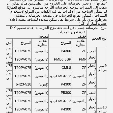
"يتفريغ" ، أو يجبر الخرسانة على الخروج من الطبل.من هناك يمكن أن
تذهب إلى الممرات لتوجيه الخرسانة اللزجة مباشرة إلى موقع العملإذا
لم تتمكن الشاحنة من الاقتراب بما فيه الكفاية من الموقع لاستخدام
الممرات ، فيمكن تفريغ الخرسانة في مضخة الخرسانة ، متصلة
بخرطوم مرن ،أو على شريط نقل يمكن تمديده لمسافة معينة (عادة
عشرة أمتار أو أكثر)
مزج الخرسانة جسم ناقل للشاحنة مزج الخرسانة إعادة تصميم DIY
إعادة تجهيز المعدات
خفيف
مضخة
نوع الحجم
العلامة
العلامة
النموذج
النموذج
النزوح
التجارية
التجارية
75 سي
المعيار
ZF
P4300
(دانفوس)
T90PV075
سي
الخيار
75 سي
PMP
PMB6.5SP
(دانفوس)
T90PV075
1
سي
9سي
الخيار
75 سي
ZF
CML8
(دانفوس)
T90PV075
بي أم
2
سي
الخيار
75 سي
(دانفوس)
PMG61.2جديد
(دانفوس)
T90PV075
3
سي
الخيار
ZF
P4300
(إيتون)
5423-518
4
75 سي
المعيار
ZF
P5300
(دانفوس)
T90PV075
سي
الخيار
75 سي
(دانفوس)
PMG61.2جديد
(دانفوس)
T90PV075
1
سي
10سي
الخيار
76 سي
ZF
P4300
(دانفوس)
T90PV075
بي ام
2
سي