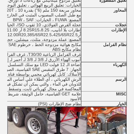
تعليق المقطورة
تعليق مزدوج ميكانيكي مع رباعات 3 أوراق.
الخيارات: تعليق الربيع الهوائي ، تعليق البوجي
المحاور
مع طبل الصلب المصبوب المثبت في الخارج (خيارات ABS) الخيار: نو
المصنع: FUWA ، الخيارات: BPW ، SAF
عجلات
عجلة القرص الفولاذي، 10 ثقوب ISO، الخيار: حافة من سبيكة الألومنيوم
الإطارات
آر225,12.00R20,385/65R22.5،425/65R22.5
المصنع: عملة مزدوجة، مثلث، ميشلين، حجر نار
نظام الفرامل
نظام مكابح ABS
غرف الفرامل الرباعية T30/30، غرف الفرامل T30
أنبوب الهواء الأزرق لـ 3/8 لـ 3/8 لـ أحمر لـ إمدادات، خزانات الهواء 40 لتر
الكهرباء
إضاءة الـ 12 فولت LED مع سلك التسلسل فيليبس، تلبي معايير DOT و SAE.
الجهاز: 7 طرق المقبس SAE القياسية، الصين
الأسلاك: كابل كهربائي محمي بواسطة قناة PVC على الإطار الرئيسي
الرسم
الرش الكهربائي ، أي الطلاء على أساس الماء ، ي
للذوبان في الماء ، والتي يمكن أن تشكل فيلمًا ف
المعاكسة في مجال كهربائي ثابت، وتسقط على 
MISC
علامة GET القياسية، حامل الوثيقة، شري
الأسود
الخيار
نظام ضخ الإطارات (PSI)