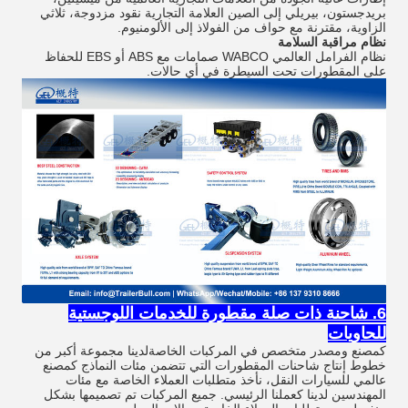
بريدجستون، بيريلي إلى الصين العلامة التجارية نقود مزدوجة، ثلاثي
الزاوية، مقترنة مع حواف من الفولاذ إلى الألومنيوم.
نظام مراقبة السلامة
نظام الفرامل العالمي WABCO صمامات مع ABS أو EBS للحفاظ
على المقطورات تحت السيطرة في أي حالات.
6. شاحنة ذات صلة مقطورة للخدمات اللوجستية
للحاويات
كمصنع ومصدر متخصص في المركبات الخاصةلدينا مجموعة أكبر من
خطوط إنتاج شاحنات المقطورات التي تتضمن مئات النماذج كمصنع
عالمي للسيارات النقل، نأخذ متطلبات العملاء الخاصة مع مئات
المهندسين لدينا كعملنا الرئيسي. جميع المركبات تم تصميمها بشكل