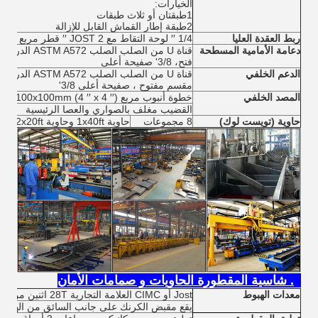
الخيارات:
1طبقتان أو ثلاث طبقات
2طبقة إطار القماش القابل للإزالة
ربط العقدة العليا
1/4 ′′ لوحة التقاط مع JOST 2 ′′ قطر مربع النوع الملك دبوس لكل معيار SAE
دعامة الأمامية المسطحة
فتح، 3/8' صفيحة أعلى
الدعم الخلفي
مقسم مفتوح ، صفيحة أعلى 3/8'
المصد الخلفي
خطوة أنبوب مربع 100x100mm (4 ′′ x 4 ′′) مع عقدة عمودية قطعة H ′′
القضيب مغلف بالصواري والعصا الرئيسية
حاوية (تويست لوك)
8 مجموعات
حاوية 1x40ft وحاوية 2x20ft
4. شاسية المقطورة الحاويات و صمامات الأمان
معدات الهبوط
Jost أو CIMC العلامة التجارية 28T اثنين من سرعات جهاز الهبوط التلسكوبي اليدوي
يقع مقبض الكرنك على جانب السائق من الهيكل