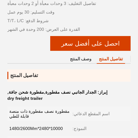
تفاصيل التغليف: 3 وحدات معبأة أو 2 وحدات معبأة
وقت التسليم: 30 يوم عمل
شروط الدفع: T/T، L/C
القدرة على العرض: 200 وحدة في الشهر
احصل على أفضل سعر
تفاصيل المنتج
وصف المنتج
تفاصيل المنتج
إبراز:
الجدار الجانبي نصف مقطورة,مقطورة شحن جافة
,
dry freight trailer
مقطورة نصف مقطورة ذات منصة
اسم المقطع الدعائي:
قابلة للطي
النموذج:
10000*2480*1480/2600Mm