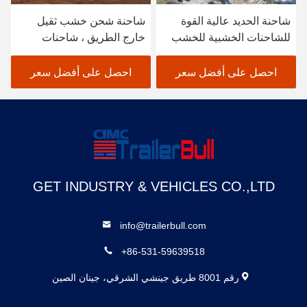
شاحنة الحديد عالية القوة
شاحنة شحن خشب ثقيل
للشاحنات الخشبية للخشب
خارج الطريق ، شاحنات
الخفيف
شحن خشب مع عمود خشب
ثلاثي الزاوية
احصل على أفضل سعر
احصل على أفضل سعر
GET INDUSTRY & VEHICLES CO.,LTD
info@trailerbull.com
+86-531-59639518
رقم 8001 طريق جينشي الشرقي، جينان الصين