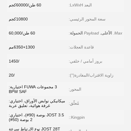
البعد LxWxH:
60 طن/60000كجم
سعة المحور الرئيسي:
10800كجم
Max.
الأعلى.
Payload
الحمولة
:
60 طن/60,000
قاعدة العجلات:
6350+1300مم
بروز أمامي / خلفي:
/1450
زاوية الاقتراب/المغادرة(°):
/20
3 مجموعات FUWA اختيارية:
المحور:
BPW SAF
ميكانيكي نوابض الأوراق، اختياري:
مُعلّق:
غرفة هوائية، تعليق عربة
JOST 3.5 بوصة (90#)، اختياري:
Kingpin::
2 بوصة (50#)
JOST 28T نوع الارتباط سرعة