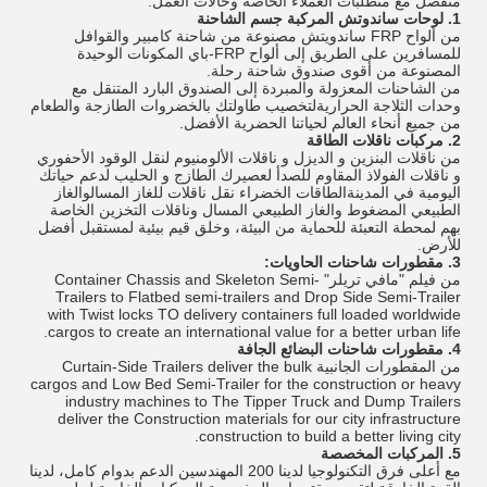
منفصل مع متطلبات العملاء الخاصة وحالات العمل.
1.
لوحات ساندوتش المركبة جسم الشاحنة
من ألواح FRP ساندويتش مصنوعة من شاحنة كامبير والقوافل
للمسافرين على الطريق إلى ألواح FRP-باي المكونات الوحيدة
المصنوعة من أقوى صندوق شاحنة رحلة.
من الشاحنات المعزولة والمبردة إلى الصندوق البارد المتنقل مع
وحدات الثلاجة الحراريةلتخصيب طاولتك بالخضروات الطازجة والطعام
من جميع أنحاء العالم لحياتنا الحضرية الأفضل.
2.
مركبات ناقلات الطاقة
من ناقلات البنزين و الديزل و ناقلات الألومنيوم لنقل الوقود الأحفوري
و ناقلات الفولاذ المقاوم للصدأ لعصيرك الطازج و الحليب لدعم حياتك
اليومية في المدينةالطاقات الخضراء نقل ناقلات للغاز المسالوالغاز
الطبيعي المضغوط والغاز الطبيعي المسال وناقلات التخزين الخاصة
بهم لمحطة التعبئة للحماية من البيئة، وخلق قيم بيئية لمستقبل أفضل
للأرض.
3.
مقطورات شاحنات الحاويات:
من فيلم "مافي تريلر" Container Chassis and Skeleton Semi-
Trailers to Flatbed semi-trailers and Drop Side Semi-Trailer
with Twist locks TO delivery containers full loaded worldwide
cargos to create an international value for a better urban life.
4.
مقطورات شاحنات البضائع الجافة
من المقطورات الجانبية Curtain-Side Trailers deliver the bulk
cargos and Low Bed Semi-Trailer for the construction or heavy
industry machines to The Tipper Truck and Dump Trailers
deliver the Construction materials for our city infrastructure
construction to build a better living city.
5.
المركبات المخصصة
مع أعلى فرق التكنولوجيا لدينا 200 المهندسين الدعم بدوام كامل، لدينا