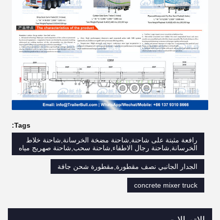
Tags:
رافعة مثبتة على شاحنة,شاحنة مضخة الخرسانة,شاحنة خلاط
الخرسانة,شاحنة رجال الاطفاء,شاحنة سحب,شاحنة صهريج مياه
الجدار الجانبي نصف مقطورة,مقطورة شحن جافة
concrete mixer truck