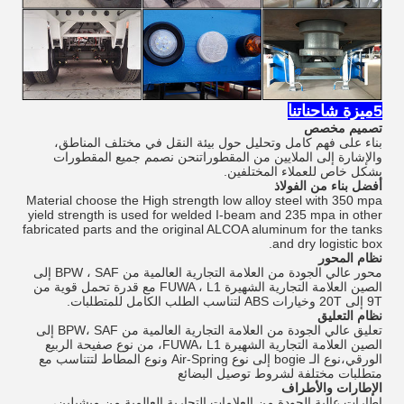
5ميزة شاحناتنا
تصميم مخصص
بناء على فهم كامل وتحليل حول بيئة النقل في مختلف المناطق،
والإشارة إلى الملايين من المقطوراتنحن نصمم جميع المقطورات
بشكل خاص للعملاء المختلفين.
أفضل بناء من الفولاذ
Material choose the High strength low alloy steel with 350 mpa
yield strength is used for welded I-beam and 235 mpa in other
fabricated parts and the original ALCOA aluminum for the tanks
and dry logistic box.
نظام المحور
محور عالي الجودة من العلامة التجارية العالمية من BPW ، SAF إلى
الصين العلامة التجارية الشهيرة FUWA ، L1 مع قدرة تحمل قوية من
9T إلى 20T وخيارات ABS لتناسب الطلب الكامل للمتطلبات.
نظام التعليق
تعليق عالي الجودة من العلامة التجارية العالمية من BPW، SAF إلى
الصين العلامة التجارية الشهيرة FUWA، L1، من نوع صفيحة الربيع
الورقي،نوع الـ bogie إلى نوع Air-Spring ونوع المطاط لتتناسب مع
متطلبات مختلفة لشروط توصيل البضائع
الإطارات والأطراف
إطارات عالية الجودة من العلامات التجارية العالمية من ميشيلين،