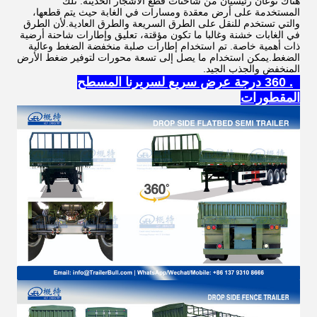
هناك نوعان رئيسيان من شاحنات قطع الأشجار الحديثة: تلك
المستخدمة على أرض معقدة ومسارات في الغابة حيث يتم قطعها،
والتي تستخدم للنقل على الطرق السريعة والطرق العادية.لأن الطرق
في الغابات خشنة وغالبا ما تكون مؤقتة، تعليق وإطارات شاحنة أرضية
ذات أهمية خاصة. تم استخدام إطارات صلبة منخفضة الضغط وعالية
الضغط.يمكن استخدام ما يصل إلى تسعة محورات لتوفير ضغط الأرض
المنخفض والجذب الجيد.
1. 360 درجة عرض سريع لسريرنا المسطح
المقطورات