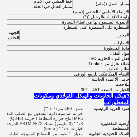
خط المشي في الأمام
مسار العمل ((ملم)
مسار العمل في الخلف
الارتفاع الأمامي / الخلفي ((ملم)
زاوية الاقتراب/الرحيل ((°)
الحمولة المسموح بها من غطاء السيارة
السيطرة على السيطرة على السيطرة
الجبهة
المحور
الخلف
الإطارات
مادة المقطورة
مواد النقل:
قفل التواء الحاوية ISO
غطاء عازل من Tnaker
نظام التعليق
النظام الميكانيكي للربيع الورقي
حامل الأعمدة الجانبية
ملاحظة:
الخيارات: السعة 30T - 45T
3هيكل الحاويات والهيكل الفولاذي ومكونات
المقطورات
ضوء العربة الرئيسية
عمق: 450 مم (17.7")
MPa انتاج حرارة المطاط I-حزمة (Q345)
أرضية المقطورة
1/8 " (3 مليمتر) سمك ASTM A572 الدرجة 50 لوحة الفولاذ المسجلة
المسطحة
خيارات: 1/5 " ( 5mm)
السكة الحديدية الجانبية
معيار: 1 طبقة من الصفائح المموجة القابلة للإزالة