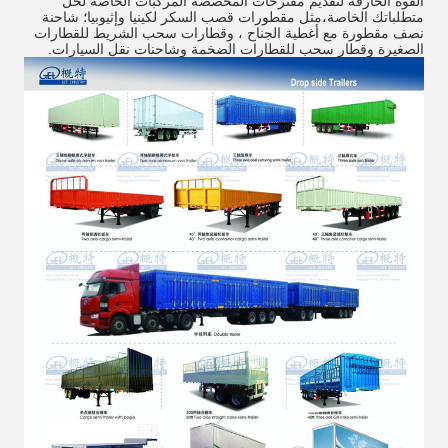
القوة الخارقة لتقديم مقترحات المخصصة المركبات الخاصة لحل
متطلباتك الخاصة،مثل مقطورات قصب السكر لكينيا وإثيوبيا؛ شاحنة
نصف مقطورة مع أغطية الجناح ، وقطارات سحب الشريط للقطارات
الصغيرة وقطار سحب للقطارات الضخمة وشاحنات نقل السيارات.