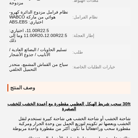
معدات الهبوط:
مزدوجة
نظام فرامل مزدوج الدائرة كهرو-
نظام الفرامل:
هوائي من ماركة WABCO
اختياري: ABS،EBS
11.00R22.5، اختياري:
إطار العجلة:
11.00R20،12.00R22.5 وما إلى
ذلك
تسليم الحاويات / البضائع العادية /
طلب:
الأنابيب / جذوع الأشجار
سياج من القماش المشمع، منحدر
خيارات الطلبات الخاصة:
التحميل الخلفي
وصف المنتج
30ft سحب شريط الهيكل العظمي مقطورة مع أعمدة الخشب للخشب
الصغيرة
شاحنة الخشب أو شاحنة الخشب هي شاحنة كبيرة تستخدم لنقل
الخشب.وبعضها تم تكوينه لتوزيع الحمل بين وحدة الجرار ومركبة
مقطورة سحب وراءهغالباً ما تكون أكثر من مقطورة واحدة مربوطة