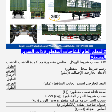
2المعلم العام للشاحنات المقطورة ذات السرير
المسطح
30ft سحب شريط الهيكل العظمي مقطورة مع أعمدة الخشب للخشب الصغيرة
الطول
رسم شريط سجل المقطورة
العرض
الأبعاد الخارجية الإجمالية ((ملم)
الارتفاع (الت
الطول
البعد الخارجي لجسم الجانب الساقط ((ملم)
العرض
الطول
سعة ناقلة نصف مقطورة ((L)
سحب شريط الحزم المقطورة GVW ((kg)
سحب الحبر حزمة مركبة مقطورة Tare الوزن ((kg)
حمولة شاحنة القيادة (بالكيلوغرام)
أساس العجلة ((ملم))