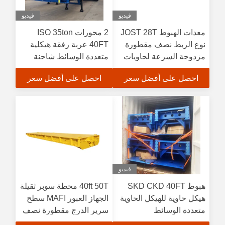
فيديو
فيديو
معدات الهبوط JOST 28T
2 محورات ISO 35ton
نوع الربط نصف مقطورة
40FT عربة رفقة هيكلية
مزدوجة السرعة لحاويات
متعددة الوسائط شاحنة
الشحن الثقيلة
هيكلية شاحنة نصف رفقة
احصل على أفضل سعر
احصل على أفضل سعر
حاوية هيكل للنقل الحاوية
النفق
فيديو
هبوط SKD CKD 40FT
40ft 50T محطة سوبر ثقيلة
هيكل حاوية للهيكل الحاوية
الجهاز العبور MAFI سطح
متعددة الوسائط
سرير الدرج مقطورة نصف
مقطورة للنقل