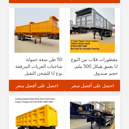
مقطورات قلاب من النوع
50 طن سعة حمولة
U بعمق هيكل 500 ملم،
شاحنات العربات المرفقة
حجم صندوق
نوع U للشحن الثقيل
8700*2300*1600 للنقل
ومشاريع البناء
احصل على أفضل سعر
احصل على أفضل سعر
متعدد الاستخدامات