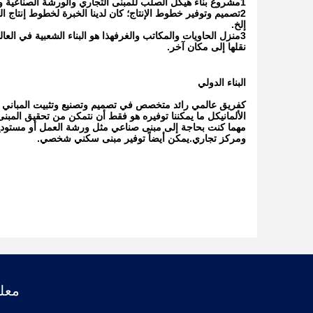
1مشروع بناء هيكل الصلب للمبنى التجاري والورشة الصناعية والمستودع.
2تصميم وتوفير خطوط الإنتاج؛ كان لدينا الخبرة لخطوط إنتاج
إلخ.
3منزل الحاويات والمكاتب والغرفهذا هو البناء الشعبية في ا
نقلها إلى مكان آخر.
البناء الدولي
كفريق عالمي رائد متخصص في تصميم وتصنيع وتثبيت المباني الص
الألمانيكل ما يمكننا توفيره هو فقط أن نتمكن من تحقيق المبنى
مهما كنت بحاجة إلى مبنى صناعي مثل ورشة العمل أو مستودع
ومركز تجاري.يمكن أيضاً توفير مبنى سكني شخصي.
معلو