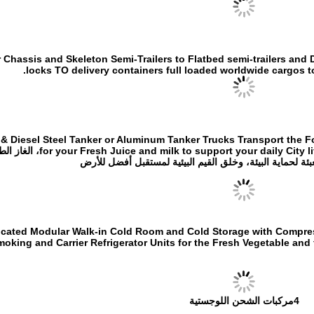
hassis and Skeleton Semi-Trailers to Flatbed semi-trailers and Drop Side Semi-
locks TO delivery containers full loaded worldwide cargos to 
& Diesel Steel Tanker or Aluminum Tanker Trucks Transport the Fo
ity life to The Green energies Transport Tankers for LPG
ئة لحماية البيئة، وخلق القيم البيئية لمستقبل أفضل للأرض
icated Modular Walk-in Cold Room and Cold Storage with Compres
oking and Carrier Refrigerator Units for the Fresh Vegetable and
4مركبات الشحن اللوجستية