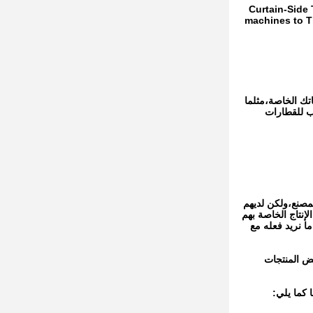
Curtain-Side Tra
machines to Th
تطلباتك الخاصة،مثلما
ب للقطارات
 المصنع،ولكن لديهم
اعدة العملاء لبناء قوات الإنتاج الخاصة بهم
 نريد فعله مع
عض المنتجات
 كما يلي: