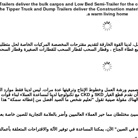
ilers deliver the bulk cargos and Low Bed Semi-Trailer for the construction or 
e Tipper Truck and Dump Trailers deliver the Construction material
a warm living home.
 المهندسين الدعم بدوام كامل، لدينا القوة الخارقة لتقديم مقترحات المخصصة المركبات الخاصة لحل م
 مع غطاء الجناح ، وقطار السحب لقطار السحب للقطارات الصغيرة وقطار السح
خاصة، قمنا بتصميم ورشة العمل وخطوط الإنتاج وترقيتها عدة مرات. ليس لدينا فقط موارد
أيضا تكنولوجيا خطوط الإنتاجلذا بالنسبة للمقطورات العاديةنود أن نقدم قطع الغيار SKD و CKD مع تكنولوجيا لدينا لمس
هناك مقولة صينية تقول "تعليم شخص ما الصيد أفضل من إعطائه سمكة" هذا ما
السيئ مختلطان مما حير العملاء العالميين وأضر بالعلامة التجارية للصين خاصة ب
 في الصين" الآن، يمكننا المساعدة في توفير الآلة والاقتراحات المتعلقة بأعمالنا