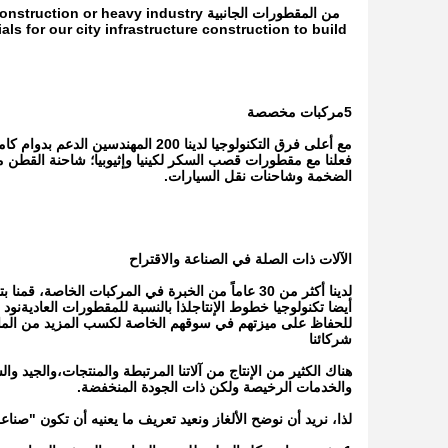
من المقطورات الجانبية heavy industry
s for our city infrastructure construction to build
5مركبات مخصصة
مع أعلى فرق التكنولوجيا لدينا 200
فعلنا مع مقطورات قصب السكر لكينيا وإثيوبيا؛ شاحنة القطن
الضخمة وشاحنات نقل السيارات.
الآلات ذات الصلة في الصناعة والاقتراح
لدينا أكثر من 30 عاماً من الخبرة في المركبات ال
للحفاظ على ميزتهم في سوقهم الخاصة لكسب المزيد من المال
شركائنا
هناك الكثير من الإنتاج من آلاتنا المرتبطة والمنتجات،والجيد و
والخدمات الرخيصة ولكن ذات الجودة المنخفضة.
لذا، نريد أن نوضح الألغاز ونعيد تعريف ما يعنيه أن تكون "صناعة