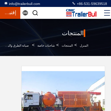
info@trailerbull.com
+86-531-59639518
إقتباس
المنتجات
>
>
>
المنزل
المنتجات
شاحنات خاصة
صيانة الطرق والبناء الشاحنات ذات الغرض الخاص مع آلة صيانة الطوب