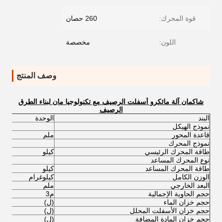
قوة المحرك:
260 حصان
اللون:
مخصصة
وصف المنتج
شاكمان آلة مائكرو أسفلت الرصيف مع تكنولوجيا مان لبناء الطرق
الرصيف
البند
الوحدة
ا
نموذج الهيكل
4
قاعدة المحور
ملم
0
نموذج المحرك
(
طاقة المحرك الرئيسي
كيلو
1
نوع المحرك المساعد
9
طاقة المحرك المساعد
كيلو
5
الوزن الكامل
كيلوغرام
0
البعد الخارجي
ملم
20
حجم الحاوية الإجمالية
م3
2
حجم خزان الماء
(ل)
0
حجم خزان الأسفلت المحلل
(ل)
0
حجم خزان المادة المضافة
(ل)
3