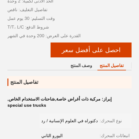
الحد الأدنى لكمية: 2 وحدة
تفاصيل التغليف: ناقص
وقت التسليم: 30 يوم عمل
شروط الدفع: T/T، L/C
القدرة على العرض: 200 وحدة في الشهر
احصل على أفضل سعر
تفاصيل المنتج
وصف المنتج
تفاصيل المنتج
إبراز:
مركبة ذات أغراض خاصة,شاحنات الاستخدام الخاص
,
special use trucks
نوع المحرك:
دكتوراه في العلوم الإنسانية / رد
انبعاثات المحرك:
اليورو الثاني