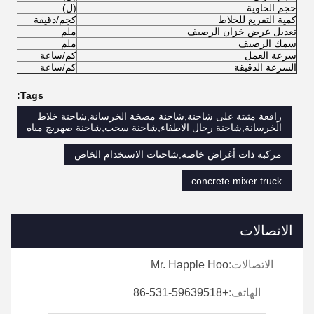
حجم الحاوية
(ل)
0
كمية التفريغ للخلاط
كجم/دقيقة
0
تعديل عرض خزان الرصيف
ملم
0
سمك الرصيف
ملم
5
سرعة العمل
كم/ساعة
3
السرعة الدقيقة
كم/ساعة
2
Tags:
رافعة مثبتة على شاحنة,شاحنة مضخة الخرسانة,شاحنة خلاط
الخرسانة,شاحنة رجال الاطفاء,شاحنة سحب,شاحنة صهريج مياه
مركبة ذات أغراض خاصة,شاحنات الاستخدام الخاص
concrete mixer truck
الاتصالات
الاتصالات:
Mr. Happle Hoo
الهاتف:
+86-531-59639518