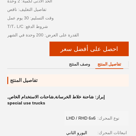
الحد الأدنى لكمية: 2 وحدة
تفاصيل التغليف: ناقص
وقت التسليم: 30 يوم عمل
شروط الدفع: T/T، L/C
القدرة على العرض: 200 وحدة في الشهر
احصل على أفضل سعر
تفاصيل المنتج
وصف المنتج
تفاصيل المنتج
إبراز:
شاحنة خلاط الخرسانة,شاحنات الاستخدام الخاص
,
special use trucks
نوع المحرك:
LHD / RHD 6x6
انبعاثات المحرك:
اليورو الثاني