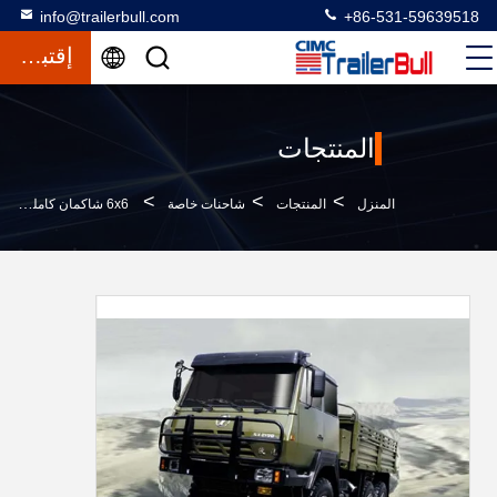
info@trailerbull.com
+86-531-59639518
إقتباس
المنتجات
>
>
>
المنزل
المنتجات
شاحنات خاصة
6x6 شاكمان كاملة القيادة شاحنات الغرض الخاص خارج الطريق شاحنة رياضية للصحراء