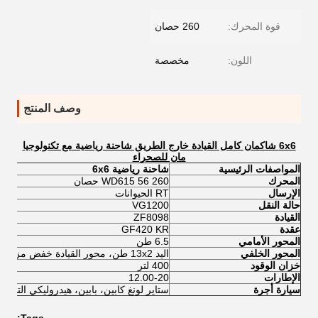
قوة المحرك:
260 حصان
اللون:
مخصصة
وصف المنتج
6x6 شاكمان كامل القيادة خارج الطريق شاحنة رياضية مع تكنولوجيا
مان للصحراء
المواصفات الرئيسية
شاحنة رياضية 6x6
المحرك
WD615 56 260 حصان
الإرسال
RT الحيوانات
حالة النقل
VG1200
القيادة
ZF8098
عقدة
GF420 KR
المحور الأمامي
6.5 طن
المحور الخلفي
اليد 13x2 طن، محور القيادة خفض مزدوج
خزان الوقود
400 لتر
الإطارات
12.00-20
سيارة أجرة
ستاير لونغ كابين، بابين، هيدروليكي التسم