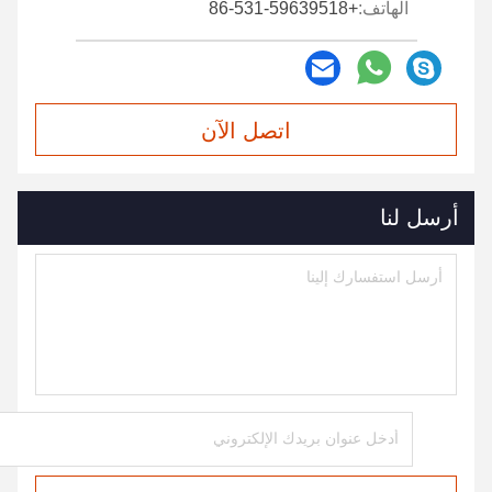
الهاتف:
+86-531-59639518
اتصل الآن
أرسل لنا