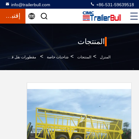
info@trailerbull.com
+86-531-59639518
إقتباس
المنتجات
>
>
>
المنزل
المنتجات
شاحنات خاصة
مقطورات نقل قصب السكر ذات الغرض الخاص بحجم الحمولة 14000 كجم