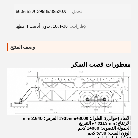
تحمل::
ك39585/39520،ك663/653
الإطارات::
18.4-30، بدون أنابيب 4 قطع.
وصف المنتج
مقطورات قصب السكر
الأبعاد (حوالي): الطول: 8000+1935mm العرض: 2,640 mm
الارتفاع: 3113mm @ التفريغ
الحمولة القصوى: 14000 كجم
الوزن الميت: 5790 كجم