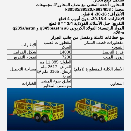
تشكيل قطع الغيار:
المحاور: أشعة المشي مع نصف المحاور*4 مجموعات
محمل: k39585/39520,k663/653
الأطراف: 16-30، 4 قطع.
الإطارات: 18.4-30، بدون أنبوب 4 قطع.
التفريغ: حبل الأسلاك الفولاذية 3/4 " * 6 قطع
المواد الرئيسية: الفولاذ الكربوني q345b/astm a6 و q235a/astm
a29m
مع خطافات كاملة ومفصل من جانب الجرار
مقطورات قصب السكر
مقطورات قصب
الإطارات
8.4/15-30
النموذج
السكر
قدرة التحميل
14000
شكل الفرامل
الف
الوزن الميت
7200
نموذج التفريغ
سلاس
الطول: 11,385 مم
العرض: 2617 ملم
الأبعاد الكلية للمقطورة ((ملم)
مساحة التحميل
6000
ارتفاع: 3165 ملم @
تفريغ
تعليق ضوء المشي
تعل
المحاور:
الخيارات
مع نصف المحاور
الط