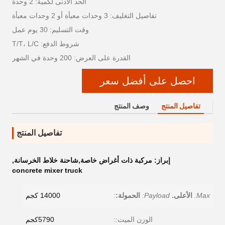
الحد الأدنى لكمية: 2 وحدة
تفاصيل التغليف: 3 وحدات معبأة أو 2 وحدات معبأة
وقت التسليم: 30 يوم عمل
شروط الدفع: T/T، L/C
القدرة على العرض: 200 وحدة في الشهر
احصل على أفضل سعر
تفاصيل المنتج
وصف المنتج
تفاصيل المنتج
إبراز:
مركبة ذات أغراض خاصة,شاحنة خلاط الخرسانة
,
concrete mixer truck
Max.
الأعلى.
Payload:
الحمولة:
:
14000 كجم
الوزن الميت::
5790كجم