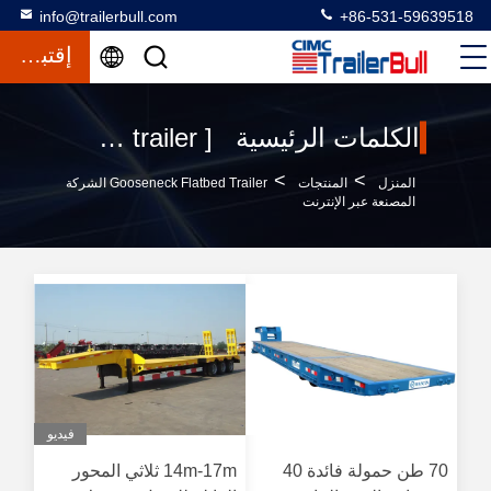
info@trailerbull.com
+86-531-59639518
إقتباس
الكلمات الرئيسية [ gooseneck flatbed trailer ] تطابق 56 المنتجات
>
>
المنزل
المنتجات
Gooseneck Flatbed Trailer الشركة
المصنعة عبر الإنترنت
فيديو
70 طن حمولة فائدة 40
14m-17m ثلاثي المحور