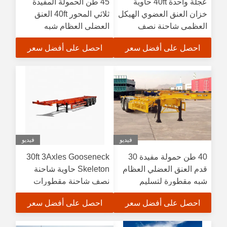
عجلة واحدة 40ft حاوية
45 طن الحمولة المفيدة
خزان العنق العضوي الهيكل
ثلاثي المحور 40ft العنق
العظمي شاحنة نصف
العضلي العظام شبه
مقطورة
مقطورة للحاويات ناقلة
احصل على أفضل سعر
احصل على أفضل سعر
الكيماويات
فيديو
فيديو
40 طن حمولة مفيدة 30
30ft 3Axles Gooseneck
قدم العنق العضلي العظام
Skeleton حاوية شاحنة
شبه مقطورة لتسليم
نصف شاحنة مقطورات
الحاويات الثقيلة
للعمل الثقيل حاوية ناقلة
احصل على أفضل سعر
احصل على أفضل سعر
ISO