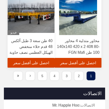
فيديو
محاور متدلية 4 محاور
40 طن سعة 3 طبل ألكس
140x140 420 x 2 40ft 80-
48 قدم خلاء منخفض
100 طن FGN Mafi
الهيكل العظمي نصف حاوية
مقطورة للشحن
شاحنة مقطورة
احصل على أفضل سعر
احصل على أفضل سعر
5
4
3
2
1
الاتصالات
الاتصالات:
Mr. Happle Hoo