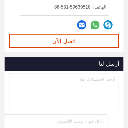
الهاتف:
+86-531-59639518
اتصل الآن
أرسل لنا