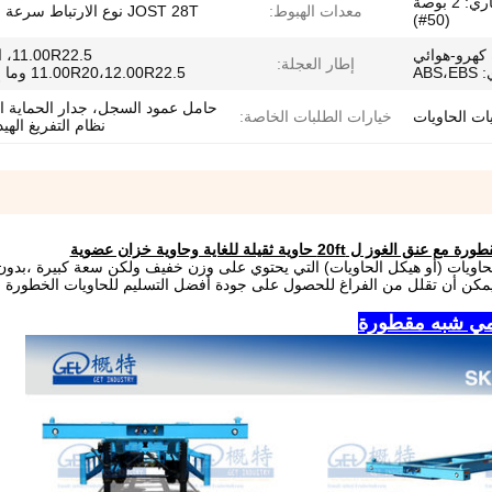
JOST 3.5 بوصة (90#)، اختياري: 2 بوصة
معدات الهبوط:
JOST 28T نوع الارتباط سرعة مزدوجة
(50#)
 كهرو-هوائي
22.5
إطار العجلة:
11.00R20،12.00R22.5 وما إلى ذلك
حامل عمود السجل، جدار الحماية ا
ات الحاويات
خيارات الطلبات الخاصة:
نظام التفريغ الهي
الحاويات (أو هيكل الحاويات) التي يحتوي على وزن خفيف ولكن سعة كبيرة ،بدو
عد على تفريغ خزان حاوية. إذا اخترت نوع Gooseneck، يمكن أن تقلل من الفراغ للحصول على جودة أفضل التسليم للحاويات 