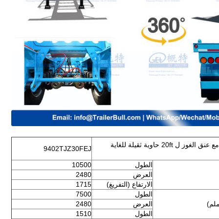
30 قدم الهيكل العظمي نصف مقطورة مع عنق الغوز ل 20ft حاوية ثقيلة للغاية
9402TJZ30FEJ
الطول
10500
العرض
2480
الارتفاع (التفريغ)
1715
الطول
7500
لم)
العرض
2480
الطول
1510