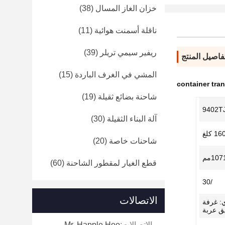
خزان الغاز المسال
(38)
ناقلة أسمنت هوائية
(11)
ريفير سيمي تريلر
(39)
فاصيل المنتج
المشي في الغرف الباردة
(15)
container tran
شاحنة بضائع ثقيلة
(19)
9402T
آلة البناء الثقيلة
(30)
 كلغ
شاحنات خاصة
(20)
10مم
قطع الغيار لمقطور الشاحنة
(60)
/30
الاتصالات
ي: غرفة
يق عربة
الاتصالات:
Mr. Happle Hoo