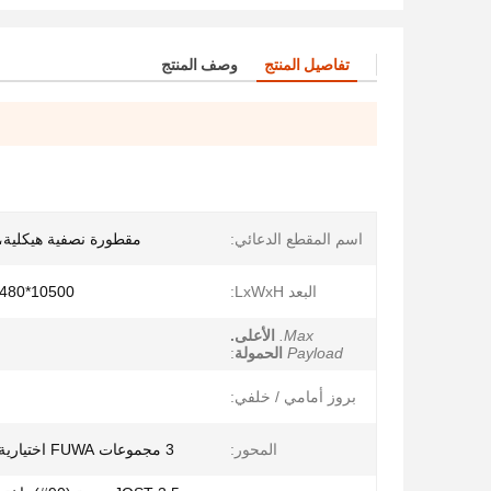
تفاصيل المنتج
وصف المنتج
اسم المقطع الدعائي:
مقطورة نصفية هيكلية،
البعد LxWxH:
10500*2480*1715 ملم
Max.
الأعلى.
Payload
الحمولة
:
بروز أمامي / خلفي:
المحور:
3 مجموعات FUWA اختيارية: BPW SAF