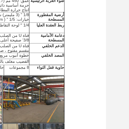
ضوء العربة الرئيسية
عمق: 450 مم (17.7")
انتاج حرارة المطاط I-حزمة (5
أرضية المقطورة
1/8 " (3 مليمتر) سمك ASTM A572 الدرجة 50 لوحة الفولاذ المسجلة
المسطحة
خيارات: 1/5 " ( 5mm)
ربط العقدة العليا
1/4 ′′ لوحة التقاط مع JOST 2 ′′ قطر مربع النوع الملك دبوس لكل معيار SAE
دعامة الأمامية
المسطحة
3/8' صفيحة أعلى
الدعم الخلفي
مقسم مفتوح ، صفيحة
المصد الخلفي
خطوة أنبوب مربع 100x100mm (4 ′′ x 4 ′′) مع عقدة عمودية قطعة H 
القضيب مغلف بالص
حاوية قفل التواء
8 مجموعات
حاوية 40ft