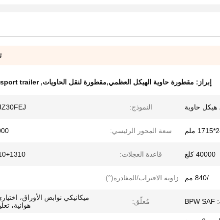
ت
إبراز:
مقطورة حاوية الهيكل العظمي,مقطورة لنقل الحاويات
,
sport trailer
 هيكل حاوية
النموذج:
JZ30FEJ
سعة المحور الرئيسي:
16000
40000 كلغ
قاعدة العجلات:
710+1310
/840 مم
زاوية الاقتراب/المغادرة(°):
ميكانيكي نوابض الأوراق، اختيار
مُعلّق:
هوائية، تعل