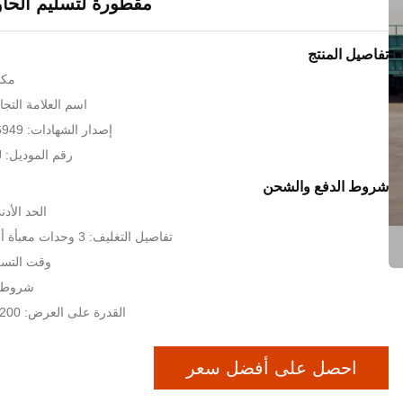
مقطورة لتسليم الحاوي
تفاصيل المنتج
مكا
اسم العلامة التجارية: MC
إصدار الشهادات: ISO 9001/TS16949
رقم الموديل: 9402TJZ30FEJ
شروط الدفع والشحن
الحد الأدنى ل
تفاصيل التغليف: 3 وحدات معبأة أو 2 وحدات معبأة
وقت التسليم: 30 
شروط الدفع
القدرة على العرض: 200 وحدة في الشهر
احصل على أفضل سعر