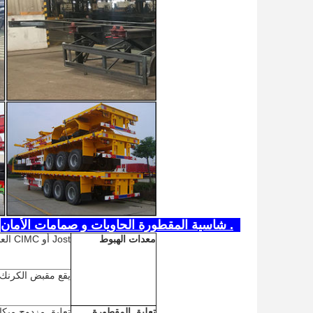
4. شاسية المقطورة الحاويات و صمامات الأمان
معدات الهبوط
Jost أو CIMC العلامة التجارية 28T اثنين من سرعات جهاز الهبوط التلسكوبي اليدوي
يقع مقبض الكرنك 
تعليق المقطورة
تعليق مزدوج ميكانيكي