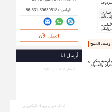
الهاتف:
+86-531-59639518
11.00R، اختياري:
لأمامي،
دروليكي
اتصل الآن
وصف المنتج
أرسل لنا
ن أرضية يمكن أن
الخطورة خزان والحمولة