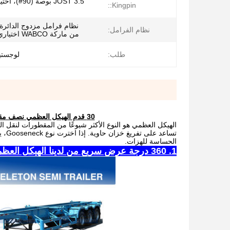
Kingpin::
نظام فرامل مزدوج الدائرة
نظام الفرامل:
من ماركة WABCO اختياري: ABS،EBS
طلب:
لوجستي
30 قدم الهيكل العظمي نصف مقطورة مع عنق الغوز ل 20ft حاوية ثقيلة للغاية وحاوية خزان عضوية
الهيكل العظمي هو النوع الأكثر شيوعًا من المقطورات لنقل 
تسا
الحساسة للهزات.
1. 360 درجة عرض سريع من لدينا الهيكل العظمي شبه مقطورة