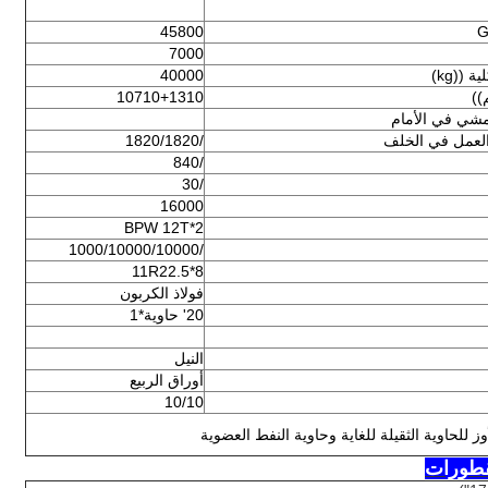
45800
7000
((kg)
40000
))
10710+1310
شي في الأمام
لعمل في الخلف
/1820/1820
/840
/30
16000
BPW 12T*2
/1000/10000/10000
11R22.5*8
فولاذ الكربون
20' حاوية*1
النيل
أوراق الربيع
10/10
 للحاوية الثقيلة للغاية وحاوية النفط العضوية