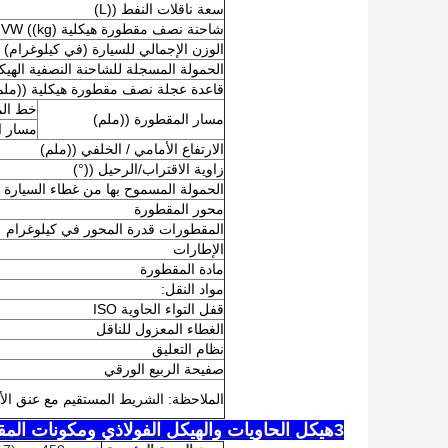
سعة ناقلات النفط ((L)
شاحنة نصف مقطورة هيكلية GVW ((kg)
الوزن الإجمالي للسيارة (في كيلوغرام)
الحمولة المسجلة للشاحنة النصفية الهيكلية 
قاعدة عجلة نصف مقطورة هيكلية ((ملم
خط الم
مسار المقطورة ((ملم)
مسار ا
الارتفاع الأمامي / الخلفي ((ملم)
زاوية الاقتراب/الرحيل ((°)
الحمولة المسموح بها من غطاء السيارة
محور المقطورة
المقطورات قدرة المحور في كيلوغرام
الإطارات
مادة المقطورة
مواد النقل:
قفل التواء الحاوية ISO
الغطاء المعزول للناقل
نظام التعليق
صفيحة الربيع الورقي
الملاحظة: الشريط المستقيم مع عنق الأوز
3هيكل الحاويات والهيكل الفولاذي ومكونات المقطورات