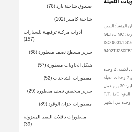
ات الثقيلة
صندوق شاحنة بارد
(78)
شاحنة كامبير
(102)
ن المنشأ: الصين
أدوات مركبة ترفيهية للسيارات
GET/CI
(157)
سرير مسطح نصف مقطورة
(68)
هيكل الحاويات مقطورة
(57)
كمية: 2 وحدة
مقطورات الشاحنات
(52)
يوم عمل
سرير منخفض نصف مقطورة
(29)
: T/T، L/C
مقطورات خزان الوقود
(89)
مقطورات ناقلات النفط المعزولة
(39)