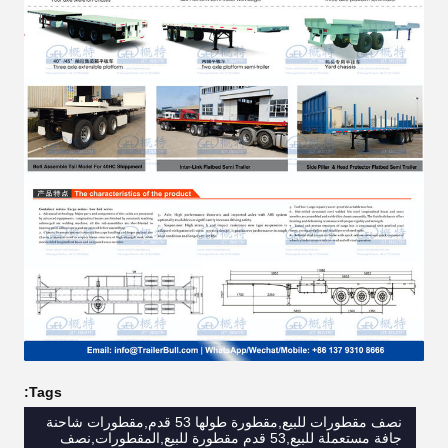
Tags:
نصف مقطورات للبيع,مقطورة طولها 53 قدم,مقطورات شاحنة
جافة مستعملة للبيع,53 قدم مقطورة للبيع,المقطورات,نصف