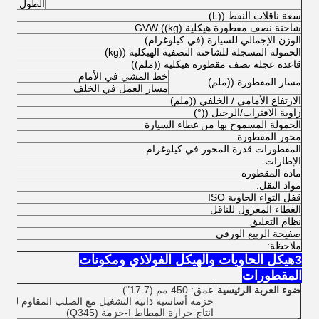
الطول
سعة ناقلات النفط ((L)
شاحنة نصف مقطورة هيكلية GVW ((kg)
الوزن الإجمالي للسيارة (في كيلوغرام)
الحمولة المسجلة للشاحنة النصفية الهيكلية ((kg)
قاعدة عجلة نصف مقطورة هيكلية ((ملم))
خط المشي في الأمام
مسار المقطورة ((ملم)
مسار العمل في الخلف
الارتفاع الأمامي / الخلفي ((ملم)
زاوية الاقتراب/الرحيل ((°)
الحمولة المسموح بها من غطاء السيارة
محور المقطورة
المقطورات قدرة المحور في كيلوغرام
الإطارات
مادة المقطورة
مواد النقل:
قفل التواء الحاوية ISO
الغطاء المعزول للناقل
نظام التعليق
صفيحة الربيع الورقي
ملاحظة:
3هيكل الحاويات والهيكل الفولاذي ومكونات
المقطورات
ضوء العربة الرئيسية
عمق: 450 مم (17.7")
انتاج حرارة المطاط I-حزمة (Q345)