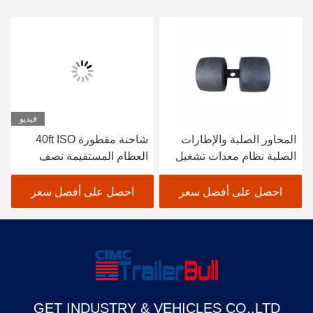
فيديو
المحاور الصلبة والإطارات
شاحنة مقطورة 40ft ISO
الصلبة نظام معدات تشغيل
العظام المستقيمة نصف
نصف مقطورة لحمل كبير
المقطورات لتوصيل الحاويات
80T-100 طن
الخفيفة
احصل على أفضل سعر
احصل على أفضل سعر
GET INDUSTRY & VEHICLES CO.,LTD