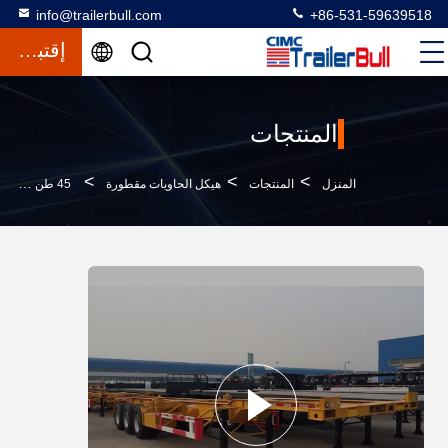
info@trailerbull.com
+86-531-59639518
إقتباس
المنتجات
>
>
>
المنزل
المنتجات
هيكل الحاويات مقطورة
45 طن الحمولة المفيدة ثلاثي المحور 40ft العنق العضلي العظام شبه مقطورة للحاويات ناقلة الكيماويات