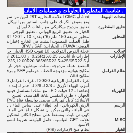
4. شاسية المقطورة الحاويات و صمامات الأمان
معدات الهبوط
Jost أو CIMC العلامة التجارية 28T اثنين من سرعات جهاز الهبوط التلسكوبي اليدوي
يقع مقبض الكرنك على جانب السائق من الهيكل.
تعليق المقطورة
تعليق مزدوج ميكانيكي مع رباعات 3 أوراق.
الخيارات: تعليق الربيع الهوائي ، تعليق البوجي
المحاور
طبل الصلب المصبوب المثبت في الخارج (خيارات ABS) الخيار: نوع القرص
المصنع: FUWA ، الخيارات: BPW ، SAF
عجلات
عجلة القرص الفولاذي، 10 ثقوب ISO، الخيار: حافة من سبيكة الألومنيوم
الإطارات
إطارات بلا أنابيب،
آر225,12.00R20,385/65R22.5،425/65R22.5
المصنع: عملة مزدوجة، مثلث، ميشلين، حجر نار
نظام الفرامل
مكابح ABS
غرف الفرامل الرباعية T30/30، غرف الفرامل T30
أنبوب الهواء الأزرق لـ 3/8 لـ 3/8 لـ أحمر لـ إمدادات، خزانات الهواء 40 لتر
الكهرباء
إضاءة الـ 12 فولت LED مع سلك التسلسل فيليبس، تلبي معايير DOT و SAE.
الجهاز: 7 طرق المقبس SAE القياسية، الصين
الأسلاك: كابل كهربائي محمي بواسطة قناة PVC على الإطار الرئيسي
الرسم
الرش الكهربائي ، أي الطلاء على أساس الماء ، يمكن أ
في الماء ، والتي يمكن أن تشكل فيلمًا في الماء ،وا
كهربائي ثابت، وتسقط على سطح الكائن لتشكيل فيلم
MISC
علامة GET القياسية، حامل الوثيقة، شريط للض
الأسود
الخيار
نظام ضخ الإطارات (PSI)