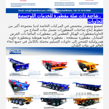
6. شاحنة ذات صلة مقطورة للخدمات اللوجستية
للحاويات
كمصنع ومصدر متخصص في المركبات الخاصة لدينا مجموعة أكبر من
خطوط إنتاج شاحنات المقطورات تشمل مئات النماذج من
الحاوياتمقطورات الهيكل العظمي إلى مقطورات المافيا ذات الغرض
المتبادل، مقطورة مسطحة ، مقطورة جانبية هبوطية ومقطورة حاوية
هيدروليكية للشحن إلى حاويات التسليم محملة بالكامل في جميع أنحاء
العالم في مئات البلدان.