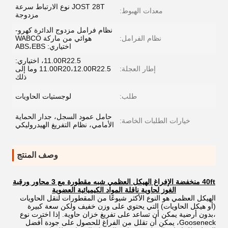
JOST 28T نوع الارتباط سرعة
معدات الهبوط:
مزدوجة
نظام فرامل مزدوج الدائرة كهرو-
نظام الفرامل:
هوائي من ماركة WABCO
اختياري: ABS،EBS
11.00R22.5، اختياري:
إطار العجلة:
11.00R20،12.00R22.5 وما إلى
ذلك
طلب:
لوجستيات الحاويات
حامل عمود السجل، جدار الحماية
خيارات الطلبات الخاصة:
الأمامي، نظام التفريغ الهيدروليكي
وصف المنتج
40ft منخفضة الإفراغ الهيكل العظمي شبه مقطورة مع 3 محاور ورقبة
الغوز لحاوية ناقلة المواد الكيميائية العضوية
الهيكل العظمي هو النوع الأكثر شيوعًا من المقطورات لنقل الحاويات
(أو هيكل الحاويات) التي يحتوي على وزن خفيف ولكن سعة كبيرة
،بدون أرضية يمكن أن تساعد على تفريغ خزان حاوية. إذا اخترت نوع
Gooseneck، يمكن أن تقلل من الفراغ للحصول على جودة أفضل