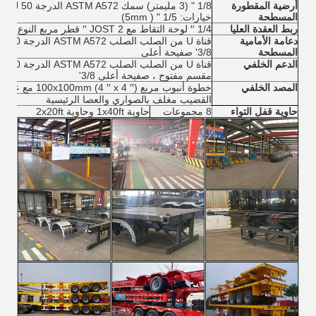
أرضية المقطورة
1/8 " (3 مليمتر) سمك ASTM A572 الدرجة 50 لوحة الفولاذ المسجلة
المسطحة
خيارات: 1/5 " ( 5mm)
ربط العقدة العليا
1/4 ′′ لوحة التقاط مع JOST 2 ′′ قطر مربع النوع الملك دبوس لكل معيار SAE
دعامة الأمامية
المسطحة
3/8' صفيحة أعلى
الدعم الخلفي
مقسم مفتوح ، صفيحة أعلى 3/8'
المصد الخلفي
خطوة أنبوب مربع 100x100mm (4 ′′ x 4 ′′) مع عقدة عمودية قطعة H ′′
القضيب مغلف بالصواري والعصا الرئيسية
حاوية قفل التواء
8 مجموعات
حاوية 1x40ft وحاوية 2x20ft