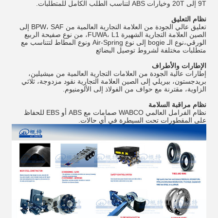
9T إلى 20T وخيارات ABS لتناسب الطلب الكامل للمتطلبات.
نظام التعليق
تعليق عالي الجودة من العلامة التجارية العالمية من BPW، SAF إلى
الصين العلامة التجارية الشهيرة FUWA، L1، من نوع صفيحة الربيع
الورقي،نوع الـ bogie إلى نوع Air-Spring ونوع المطاط لتتناسب مع
متطلبات مختلفة لشروط توصيل البضائع
الإطارات والأطراف
إطارات عالية الجودة من العلامات التجارية العالمية من ميشيلين،
بريدجستون، بيريلي إلى الصين العلامة التجارية نقود مزدوجة، ثلاثي
الزاوية، مقترنة مع حواف من الفولاذ إلى الألومنيوم.
نظام مراقبة السلامة
نظام الفرامل العالمي WABCO صمامات مع ABS أو EBS للحفاظ
على المقطورات تحت السيطرة في أي حالات.