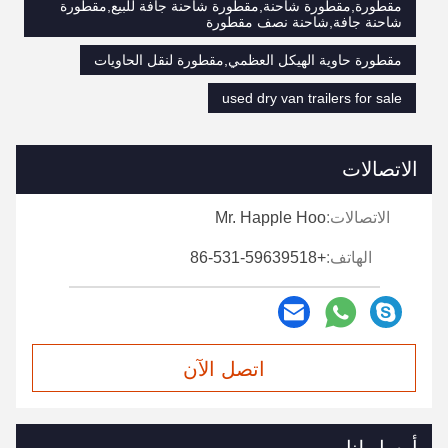
مقطورة,مقطورة شاحنة,مقطورة شاحنة جافة للبيع,مقطورة
شاحنة جافة,شاحنة نصف مقطورة
مقطورة حاوية الهيكل العظمي,مقطورة لنقل الحاويات
used dry van trailers for sale
الاتصالات
الاتصالات:
Mr. Happle Hoo
الهاتف:
+86-531-59639518
اتصل الآن