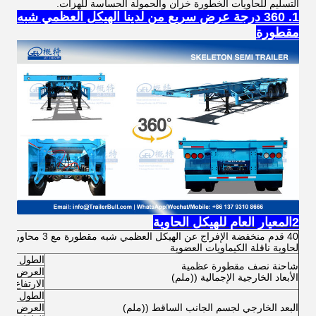
التسليم للحاويات الخطورة خزان والحمولة الحساسة للهزات.
1. 360 درجة عرض سريع من لدينا الهيكل العظمي شبه
مقطورة
2المعيار العام للهيكل الحاوية
40 قدم منخفضة الإفراج عن الهيكل العظمي 
لحاوية ناقلة الكيماويات العضوية
الطول
شاحنة نصف مقطورة عظمية
العرض
الأبعاد الخارجية الإجمالية ((ملم)
الارتفاع (الت
الطول
البعد الخارجي لجسم الجانب الساقط ((ملم)
العرض