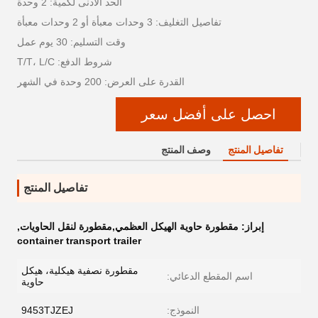
الحد الأدنى لكمية: 2 وحدة
تفاصيل التغليف: 3 وحدات معبأة أو 2 وحدات معبأة
وقت التسليم: 30 يوم عمل
شروط الدفع: T/T، L/C
القدرة على العرض: 200 وحدة في الشهر
احصل على أفضل سعر
تفاصيل المنتج
وصف المنتج
تفاصيل المنتج
إبراز:
مقطورة حاوية الهيكل العظمي,مقطورة لنقل الحاويات
,
container transport trailer
مقطورة نصفية هيكلية، هيكل
اسم المقطع الدعائي:
حاوية
النموذج:
9453TJZEJ