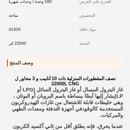
القدرة على العرض:
100 وحدة / وحدات شهريا
التخصيص:
متاحة
مواد ناقلة:
4130X
السعة:
22500 لتر
وصف المنتج
نصف المقطورات المنزلية ذات 10 أنابيب و 3 محاور ل
22000L CNG
غاز البترول المسال أو غاز البترول السائل (LPG أو
LP)
يشار إليها أيضًا ببساطة باسم البروبان أو البوتان ،
وهي خليطات قابلة للاشتعال من غازات الهيدروكربون
المستخدمة ك
الوقود
في أجهزة التدفئة ومعدات الطهي
والمركبات.
عندما يحرق، فإنه يطلق أقل من ثاني أكسيد الكربون