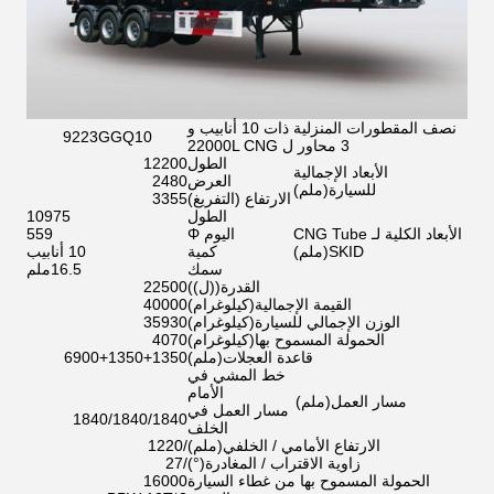
نصف المقطورات المنزلية ذات 10 أنابيب و
9223GGQ10
3 محاور ل 22000L CNG
الطول
12200
الأبعاد الإجمالية
العرض
2480
للسيارة
(
ملم
)
الارتفاع (التفريغ)
3355
الطول
10975
الأبعاد الكلية لـ CNG Tube
اليوم Φ
559
SKID
(
ملم
)
كمية
10 أنابيب
سمك
16.5ملم
القدرة
(
(ل)
)
22500
القيمة الإجمالية
(
كيلوغرام
)
40000
الوزن الإجمالي للسيارة
(
كيلوغرام
)
35930
الحمولة المسموح بها
(
كيلوغرام
)
4070
قاعدة العجلات
(
ملم
)
6900+1350+1350
خط المشي في
الأمام
مسار العمل
(
ملم
)
مسار العمل في
1840/1840/1840
الخلف
الارتفاع الأمامي / الخلفي
(
ملم
)
/1220
زاوية الاقتراب / المغادرة
(
°
)
/27
الحمولة المسموح بها من غطاء السيارة
16000