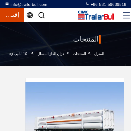
info@trailerbull.com
+86-531-59639518
إقتباس
المنتجات
>
>
>
المنزل
المنتجات
خزان الغاز المسال
10 أنابيب Lpg المقطورات نقل غاز البترول المسال