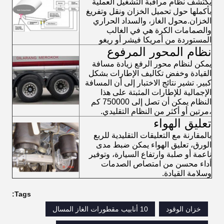
يكتشف نظام مراقبة التشغيل العملية
بأكملها حول تحميل الخزان ونقل وتفريغ
الخزان.محول الغاز، والسداد الحراري
والصمامات الكرة هي في الغالب
المستوردة من أمريكا فيشر أو ريغو
نظام المحور المرفوع
يمكن لنظام محور الرفع زيادة مسافة
القيادة وخفض تكاليف الإطارات بشكل
كبير. تشير نتائج الاختبار إلى أن المسافة
الإجمالية للإطارات المثبتة على هذا
النظام يمكن أن تصل إلى 750000 كم
،مرتين أو أكثر من النظام التقليدي.
تعليق الهواء
بالمقارنة مع التعليقات التقليدية للربع
الورق، تعليق الهواء يمكن ضبط مدى
ناعمة أو صلبة وارتفاع السيارة، وتوفير
أداء محسن من امتصاص الصدمات
وسلامة القيادة.
Tags:
خزان الوقود
10 أنابيب مقطورات الغاز المسال