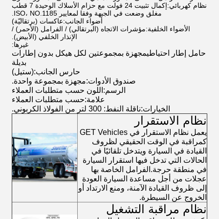
نظام كهربائي:
إكمال تثبيت 24 فولت مع حزام الأسلاك الوحيدة 7 قطب
مغلق وضعت في الجبهة وفقا لمعايير ISO، NO.1185.
أضواء الجانب:
عاكسات (برتقاليّة)
الأضواء الخلفية:
مؤشرات الاتجاه (البرتقالي) / الفرامل (الأحمر) /
الإنذار الخلفي (الأبيض).
غيرها:
حامل إطار احتياطي
مجهزة بمجموعتين لكل هيكل بدون إطارات
بديلة
حارس الجانب:
(ستيل)
صندوق الأدوات:
مجهزة بمجموعة واحدة.
الرسم:
اللون حسب متطلبات العملاء
علامة:
حسب متطلبات العملاء
الخيارات:
ناقلة النفط: 300 لتر من الفولاذ الكربوني.
نظام الاستقرار
يعمل نظام الاستقرار في GET Vehicles
كمراقبة في الوقت الحقيقي لظروف
القيادة في السيارة ويتدخل تلقائيًا في
الحالات التي تدخل فيها استقرار السيارة
في منطقة حرجة.الفرامل الخاصة بها
عجلات من أجل مساعدة السيارة العودة
إلى ظروف القيادة الآمنة، ومنع الارتداد أو
الخروج عن السيطرة.
نظام مراقبة التشغيل