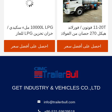
11-20T فوتون / فورلاند
10000L LPG ملء سكيدي /
هيكل 270 حصان من الفولاذ
خزان تخزين LPG للغاز
المقاوم للصدأ SS304 ناقل
البترولي المسال
للماء وتوصيل الطعام
احصل على أفضل سعر
احصل على أفضل سعر
GET INDUSTRY & VEHICLES CO.,LTD
info@trailerbull.com
+86-531-59639518