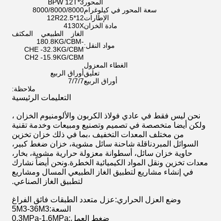
المحور
BPW 12T*3
سعة المحور في كيلوغرام
8000/8000/8000
الإطارات
12R22.5*12
مادة الخزان
4130X
الغاز الطبيعي المكثف
-180.8KG/CBM
مواد النقل:
CHE -32.3KG/CBM
CH2 -15.9KG/CBM
الغطاء المعزول
تعليق
أوراق الربيع
أوراق الربيع
7/7/7
ملاحظة:
التعليمات الرئيسية
نحن ليس فقط في عادي فولاذ الكربون والألومنيوم الخزان ،
ولكن أيضا متخصصة في تصميم وتصنيع ومبيعات وخدمة تقنية
من مختلف المعدات التخفيف ،بما في ذلك خزان تخزين
السوائل المبردناقلة شاحنة سائل مشوية، خزان ضغط كبير،
حاوية خزان سائل، أسطوانة معزولة حرارية مشوية، بخار،
معدات تخزين ونقل المواد الكيميائية الخطرة.ونحن أيضاً نشارك
في إنشاء مشاريع لتطبيق الغاز الطبيعي المسال ومشاريع
لتطبيق الغاز الصناعي.
وضع العزل الحراري
:
عزل متعدد الطبقات فائق الفراغ
السعة
:
5M3-36M3
ضغط العمل
:
0.3MPa-1.6MPa