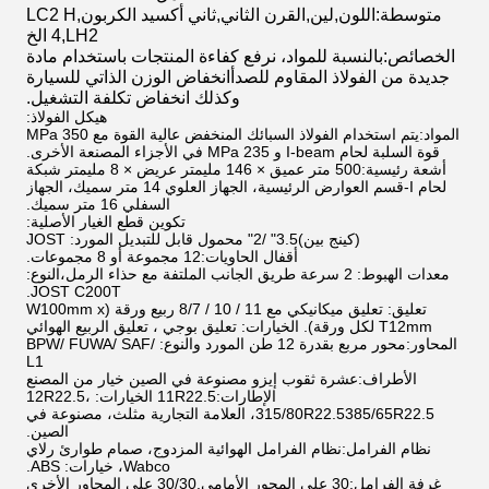
متوسطة
:
اللون
,
لين
,
القرن الثاني
,
ثاني أكسيد الكربون
,
LC2 H
LH2 الخ
,
4
الخصائص
:
بالنسبة للمواد، نرفع كفاءة المنتجات باستخدام مادة
جديدة من الفولاذ المقاوم للصدأانخفاض الوزن الذاتي للسيارة
وكذلك انخفاض تكلفة التشغيل.
هيكل الفولاذ:
المواد:
يتم استخدام الفولاذ السبائك المنخفض عالية القوة مع 350 MPa
قوة السلبة لحام I-beam و 235 MPa في الأجزاء المصنعة الأخرى.
أشعة رئيسية:
500 متر عميق × 146 مليمتر عريض × 8 مليمتر شبكة
لحام I-قسم العوارض الرئيسية، الجهاز العلوي 14 متر سميك، الجهاز
السفلي 16 متر سميك.
تكوين قطع الغيار الأصلية:
(كينج بين)
3.5" /2" محمول قابل للتبديل المورد: JOST
أقفال الحاويات:
12 مجموعة أو 8 مجموعات.
معدات الهبوط
: 2 سرعة طريق الجانب الملتفة مع حذاء الرمل،النوع:
JOST C200T.
تعليق: تعليق ميكانيكي مع 11 / 10 / 8/7 ربيع ورقة (W100mm x
T12mm لكل ورقة). الخيارات: تعليق بوجي ، تعليق الربيع الهوائي
المحاور:
محور مربع بقدرة 12 طن المورد والنوع: BPW/ FUWA/ SAF/
L1
الأطراف:
عشرة ثقوب إيزو مصنوعة في الصين خيار من المصنع
الإطارات:
11R22.5 الخيارات: 12R22.5،
315/80R22.5385/65R22.5، العلامة التجارية مثلث، مصنوعة في
الصين.
نظام الفرامل:
نظام الفرامل الهوائية المزدوج، صمام طوارئ رلاي
Wabco، خيارات: ABS.
غرفة الفرامل:
30 على المحور الأمامي.30/30 على المحاور الأخرى