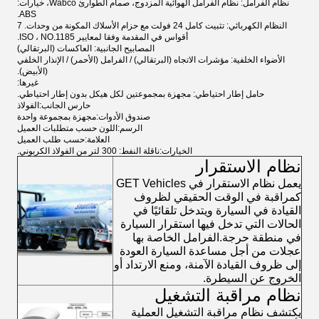
نظام الفرامل: نظام الفرامل الهوائية المزدوج، صمام الطوارئ Wabco، خيارات:
ABS.
النظام الكهربائي: تثبيت كامل 24 فولت مع حزام الأسلاك المكونة من وحدات. 7
أقواس في المقدمة وفقا لمعايير ISO ، NO.1185.
المصابيح الجانبية: العاكسات (البرتقالي)
الأضواء الخلفية: مؤشرات الاتجاه (البرتقالي) / الفرامل (الأحمر) / الإنذار الخلفي
(الأبيض).
غيرها:
حامل إطار احتياطي
: مجهزة بمجموعتين لكل هيكل بدون إطار احتياطي.
حارس الجانب:
الفولاذ
صندوق الأدوات:
مجهزة بمجموعة واحدة
الرسم:
اللون حسب متطلبات العميل
العلامة:
حسب طلب العميل
الخيارات:
ناقلة النفط: 300 لتر من الفولاذ الكربوني.
نظام الاستقرار
يعمل نظام الاستقرار في GET Vehicles
كمراقبة في الوقت الحقيقي لظروف
القيادة في السيارة ويتدخل تلقائيًا في
الحالات التي تدخل فيها استقرار السيارة
في منطقة حرجة.الفرامل الخاصة بها
عجلات من أجل مساعدة السيارة العودة
إلى ظروف القيادة الآمنة، ومنع الارتداد أو
الخروج عن السيطرة.
نظام مراقبة التشغيل
يكتشف نظام مراقبة التشغيل العملية