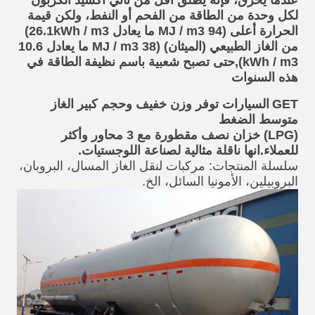
عندما يحرق، فإنه يطلق أقل من ثاني أكسيد الكربون
لكل وحدة من الطاقة من الفحم أو النفط، ولكن قيمة
الحرارة أعلى (94 MJ / m3 ما يعادل 26.1kWh / m3)
من الغاز الطبيعي (الميثان) (38 MJ / m3 ما يعادل 10.6
kWh / m3),حتى تصبح شعبية باسم نظيفة
الطاقة في
هذه السنوات
GET
السيارات توفر وزن خفيف وحجم كبير الغاز
متوسط الضغط
(LPG) خزان نصف مقطورة مع 3 محاور وأكثر
للعملاء.انها ناقلة مثالية لصناعة اللوجستيات.
سلسلة المنتجات: مركبات لنقل الغاز المسال، البروبان،
البروبيلين، الأمونيا السائل، الخ.