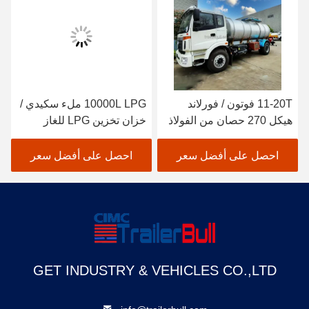
11-20T فوتون / فورلاند
10000L LPG ملء سكيدي /
هيكل 270 حصان من الفولاذ
خزان تخزين LPG للغاز
المقاوم للصدأ SS304 ناقل
البترولي المسال
للماء وتوصيل الطعام
احصل على أفضل سعر
احصل على أفضل سعر
GET INDUSTRY & VEHICLES CO.,LTD