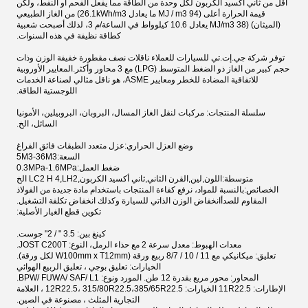
أقل من ثاني أكسيد الكربون لكل وحدة من الطاقة مما يفعل الفحم أو النفط، ولكن
قيمة الحرارة أعلى (94 MJ / m3 ما يعادل 26.1kWh/m3) من الغاز الطبيعي
(الميثان) (38 MJ/m3 يعادل 10.6 كيلوواط في الساعة/م 3، لذلك أصبحت شعبية
كطاقة نظيفة في هذه السنوات.
توفر شركة جي.إت.تي للسيارات للعملاء ناقلات نصف مقطورة خفيفة الوزن وذات
حجم كبير من الغاز ذو الضغط المتوسط (LPG) مع 3 محاور وأكثر.المعايير الأوروبية
للاتفاقية المضادة للخطر ومعايير ASME، هو ناقل مثالي لصناعة الخدمات
اللوجستية الطاقة.
سلسلة المنتجات: مركبات لنقل الغاز المسال، البروبان، البروبيلين، الأمونيا
السائل، الخ.
وضع العزل الحراري
:
عزل متعدد الطبقات فائق الفراغ
السعة
:
5M3-36M3
ضغط العمل
:
0.3MPa-1.6MPa
متوسطة
:
اللون
,
لين
,
القرن الثاني
,
ثاني أكسيد الكربون
,
LH2 الخ
,
LC2 H 4
الخصائص
:
بالنسبة للمواد، نرفع كفاءة المنتجات باستخدام مادة جديدة من الفولاذ
المقاوم للصدأانخفاض الوزن الذاتي للسيارة وكذلك انخفاض تكلفة التشغيل.
تكوين قطع الغيار الأصلية:
كينغ بين: 3.5 " / 2" جوست.
معدات الهبوط: معدل سرعة 2 مع حذاء الرمل، النوع: JOST C200T.
تعليق: ميكانيكي مع 11 / 10 / 8/7 ربيع ورقة (W100mm x T12mm لكل ورقة).
الخيارات: تعليق بوجي ، تعليق الربيع الهوائي
المحاور: محور مربع بقدرة 12 طن. المورد ونوع: BPW/ FUWA/ SAF/ L1.
الإطارات: 11R22.5 الخيارات: 12R22.5، 315/80R22.5،385/65R22.5 ، العلامة
التجارية المثلث ، مصنوعة في الصين.