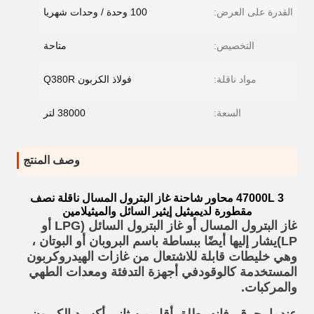
القدرة على العرض:
100 وحدة / وحدات شهريا
التخصيص:
متاحة
مواد ناقلة:
فولاذ الكربون Q380R
السعة:
38000 لتر
وصف المنتج
47000L 3 محاور شاحنة غاز البترول المسال ناقلة نصف
مقطورة لديميثيل إيثير السائل والميثيلامين
غاز البترول المسال أو غاز البترول السائل (LPG أو
LP)
يشار إليها أيضًا ببساطة باسم البروبان أو البوتان ،
وهي خليطات قابلة للاشتعال من غازات الهيدروكربون
المستخدمة ك
الوقود
في أجهزة التدفئة ومعدات الطهي
والمركبات.