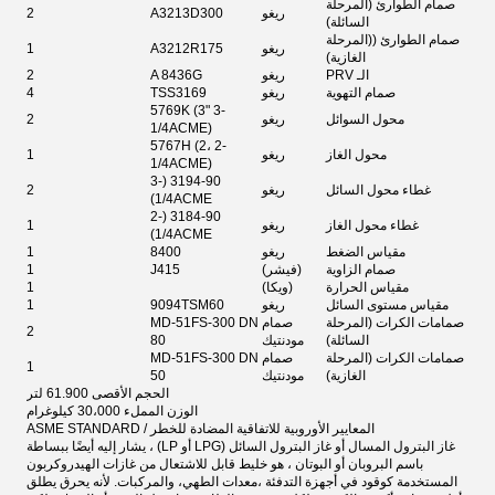
صمام الطوارئ (المرحلة
ريغو
A3213D300
2
السائلة)
صمام الطوارئ ((المرحلة
ريغو
A3212R175
1
الغازية)
الـ PRV
ريغو
A 8436G
2
صمام التهوية
ريغو
TSS3169
4
5769K (3" 3-
محول السوائل
ريغو
2
1/4ACME)
5767H (2، 2-
محول الغاز
ريغو
1
1/4ACME)
3194-90 (3-
غطاء محول السائل
ريغو
2
1/4ACME)
3184-90 (2-
غطاء محول الغاز
ريغو
1
1/4ACME)
مقياس الضغط
ريغو
8400
1
صمام الزاوية
(فيشر)
J415
1
مقياس الحرارة
(ويكا)
1
مقياس مستوى السائل
ريغو
9094TSM60
1
صمامات الكرات (المرحلة
صمام
MD-51FS-300 DN
2
السائلة)
مودنتيك
80
صمامات الكرات (المرحلة
صمام
MD-51FS-300 DN
1
الغازية)
مودنتيك
50
الحجم الأقصى 61.900 لتر
الوزن المملء 30،000 كيلوغرام
المعايير الأوروبية للاتفاقية المضادة للخطر / ASME STANDARD
غاز البترول المسال أو غاز البترول السائل (LPG أو LP) ، يشار إليه أيضًا ببساطة
باسم البروبان أو البوتان ، هو خليط قابل للاشتعال من غازات الهيدروكربون
المستخدمة كوقود في أجهزة التدفئة ،معدات الطهي، والمركبات. لأنه يحرق يطلق