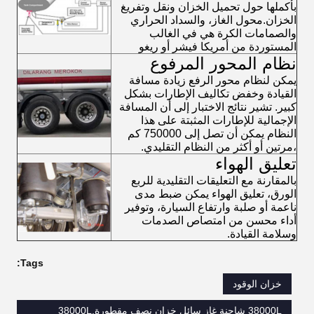
بأكملها حول تحميل الخزان ونقل وتفريغ
الخزان.محول الغاز، والسداد الحراري
والصمامات الكرة هي في الغالب
المستوردة من أمريكا فيشر أو ريغو
نظام المحور المرفوع
يمكن لنظام محور الرفع زيادة مسافة
القيادة وخفض تكاليف الإطارات بشكل
كبير. تشير نتائج الاختبار إلى أن المسافة
الإجمالية للإطارات المثبتة على هذا
النظام يمكن أن تصل إلى 750000 كم
،مرتين أو أكثر من النظام التقليدي.
تعليق الهواء
بالمقارنة مع التعليقات التقليدية للربع
الورق، تعليق الهواء يمكن ضبط مدى
ناعمة أو صلبة وارتفاع السيارة، وتوفير
أداء محسن من امتصاص الصدمات
وسلامة القيادة.
Tags:
خزان الوقود
38000L شاحنة غاز سائل خزان نصف مقطورة,38000L