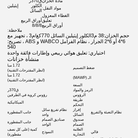
مادة الخزان
ق370ر
الكلور إيثيلين
مواد النقل:
السائل
الغطاء المعزول
تعليق
أوراق الربيع
أوراق الربيع
8/8/8
ملاحظة:
حجم الخزان:38 م3
الكلور إيثيلين السائل 770
كغ/م3 ، تجهيز مع
6*4 أو 6*2 الجرار ، نظام الفرامل WABCO و ABS ، تصريح:
540
اختياري: تعليق هوائي ربيعي وإطارات فائقة واحدة
منشأة خزانات
1.72 مبا
ضغط التصميم
(انظر المقترحات التقنية)
1.72 مبا
الـ (MAWP)
(انظر المقترحات التقنية)
السعة
الرمز والمواد
ق370ر
الرؤوس
رؤوس كروية في الطرفين
طريقة
الميكانيكية
التحكم
إفراز
نظام تفريغ سائل
نظام التعبئة والتفريغ
جانب المقطورة
السائل
واحد
صندوق
صناديق الصمام
جانب المقطورة
الصمام
الواحد
العلامة
كمية (على كل نصف
فالي
النموذج
التجارية
مقطورة)