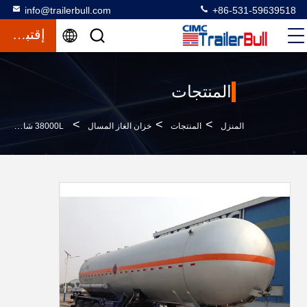
info@trailerbull.com
+86-531-59639518
إقتباس
المنتجات
>
>
>
المنزل
المنتجات
خزان الغاز المسال
38000L شاحنة خزان الغاز المسال نصف مقطورة مع 3 محاور للكلور الايثيلين السائل