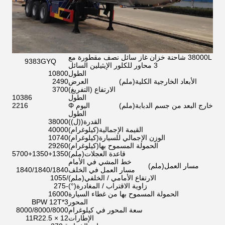
38000L شاحنة خزان غاز سائل نصف مقطورة مع
9383GYQ
3 محاور للكلور الإيثيلين السائل
الطول
10800
الأبعاد الخارجية الكلية
(
ملم
)
العرض
2490
الارتفاع (التفريغ)
3700
الطول
10386
خارج البعد من جسم الدبابة
(
ملم
)
اليوم Φ
2216
الطول
القدرة
(
(ل)
)
38000
القيمة الإجمالية
(
كيلوغرام
)
40000
الوزن الإجمالي للسيارة
(
كيلوغرام
)
10740
الحمولة المسموح بها
(
كيلوغرام
)
29260
قاعدة العجلات
(
ملم
)
5700+1350+1350
خط المشي في الأمام
مسار العمل
(
ملم
)
مسار العمل في الخلف
1840/1840/1840
الارتفاع الأمامي / الخلفي
(
ملم
)
/1055
زاوية الاقتراب / المغادرة
(
°
)
-275
الحمولة المسموح بها من غطاء السيارة
16000
المحور
BPW 12T*3
سعة المحور في كيلوغرام
8000/8000/8000
الإطارات
11R22.5 × 12