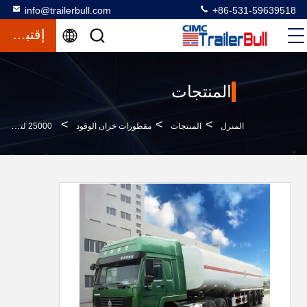
info@trailerbull.com
+86-531-59639518
إقتباس
المنتجات
>
>
>
المنزل
المنتجات
مقطورات خزان الوقود
25000 لتر من الفولاذ الكربوني سحب شريط خزان مقطورة مع 3 محاور للوقود أو الديزل السائل