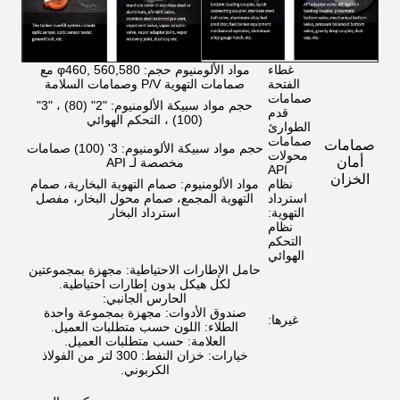
غطاء
مواد الألومنيوم حجم: φ460, 560,580 مع
الفتحة
صمامات التهوية P/V وصمامات السلامة
صمامات
حجم مواد سبيكة الألومنيوم: "2" (80) ، "3"
قدم
(100) ، التحكم الهوائي
الطوارئ
صمامات
صمامات
حجم مواد سبيكة الألومنيوم: 3' (100) صمامات
محولات
أمان
مخصصة لـ API
API
الخزان
نظام
مواد الألومنيوم: صمام التهوية البخارية، صمام
استرداد
التهوية المجمع، صمام محول البخار، مفصل
التهوية:
استرداد البخار
نظام
التحكم
الهوائي
حامل الإطارات الاحتياطية: مجهزة بمجموعتين
لكل هيكل بدون إطارات احتياطية.
الحارس الجانبي:
صندوق الأدوات: مجهزة بمجموعة واحدة
غيرها:
الطلاء: اللون حسب متطلبات العميل.
العلامة: حسب متطلبات العميل.
خيارات: خزان النفط: 300 لتر من الفولاذ
الكربوني.