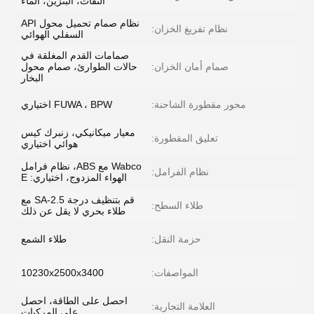
النفاث، البنزين، الماء
نظام صمام تحميل محول API
نظام تفريغ الخزان:
السفلي الهوائي
صمامات القدم المغلقة في
صمام أمان الخزان:
حالات الطوارئ، صمام محول
البخار
محور مقطورة الشاحنة:
FUWA ، BPW اختياري
معيار ميكانيكي، زنبرك كيس
تعليق المقطورة:
هوائي اختياري
Wabco مع ABS، نظام فرامل
نظام الفرامل:
الهواء المزدوج، اختياري: E
قم بتنظيف درجة SA-2.5 مع
طلاء السطح:
طلاء بحري لا يقل عن ذلك
حزمة النقل:
طلاء الشمع
المواصفات:
10230x2500x3400
احصل على الطاقة، احصل
العلامة التجارية:
على المركبات