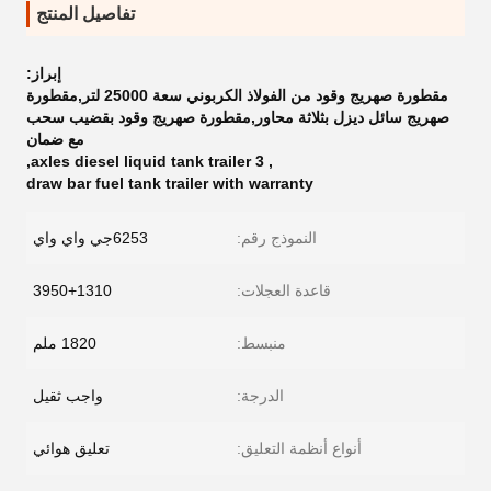
تفاصيل المنتج
إبراز:
مقطورة صهريج وقود من الفولاذ الكربوني سعة 25000 لتر,مقطورة
صهريج سائل ديزل بثلاثة محاور,مقطورة صهريج وقود بقضيب سحب
مع ضمان
,
3 axles diesel liquid tank trailer
,
draw bar fuel tank trailer with warranty
النموذج رقم:
6253جي واي واي
قاعدة العجلات:
3950+1310
منبسط:
1820 ملم
الدرجة:
واجب ثقيل
أنواع أنظمة التعليق:
تعليق هوائي