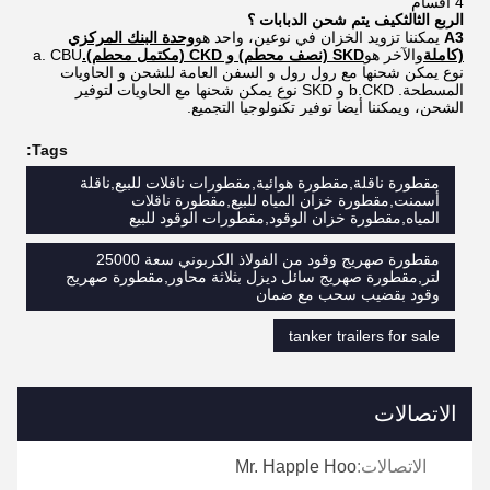
4 أقسام
الربع الثالث
كيف يتم شحن الدبابات ؟
A3
يمكننا تزويد الخزان في نوعين، واحد هو
وحدة البنك المركزي
(كاملة
والآخر هو
SKD (نصف محطم) و CKD (مكتمل محطم).
a. CBU
نوع يمكن شحنها مع رول رول و السفن العامة للشحن و الحاويات
المسطحة. b.CKD و SKD نوع يمكن شحنها مع الحاويات لتوفير
الشحن، ويمكننا أيضا توفير تكنولوجيا التجميع.
Tags:
مقطورة ناقلة,مقطورة هوائية,مقطورات ناقلات للبيع,ناقلة
أسمنت,مقطورة خزان المياه للبيع,مقطورة ناقلات
المياه,مقطورة خزان الوقود,مقطورات الوقود للبيع
مقطورة صهريج وقود من الفولاذ الكربوني سعة 25000
لتر,مقطورة صهريج سائل ديزل بثلاثة محاور,مقطورة صهريج
وقود بقضيب سحب مع ضمان
tanker trailers for sale
الاتصالات
الاتصالات:
Mr. Happle Hoo