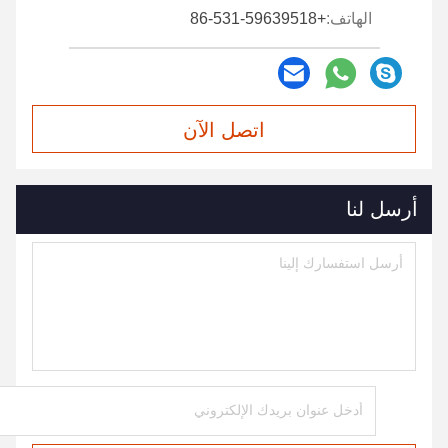
الهاتف:
+86-531-59639518
اتصل الآن
أرسل لنا