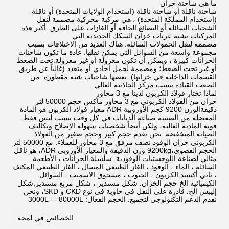
ما هي شاحنة خزان
شاحنة ناقلة أو شاحنة ناقلة (استخدام الولايات المتحدة) أو ناقلة
(استخدام المملكة المتحدة) ، هي مركبة محركية مصممة لنقل
الشحنات السائلة أو البضائع الجافة أو الغازات على الطرق. أكبر هذه
المركبات تشبه عربات خزان السكك الحديدية التي
مصممة لنقل الحمولات السائلة. هناك العديد من الاختلافات بسبب
مجموعة واسعة من السوائل التي يمكن نقلها. عادة ما تكون شاحنات
الخزانات كبيرة ، ويمكن أن تكون معزولة أو غير معزولة.تحت الضغط
أو غير تحت الضغط؛ ومصممة لحمل أحادي أو متعدد (غالباً عن طريق
القسمات الداخلية في خزانها). بعضها شاحنات شبه مقطورة. من
الصعب القيادة بسبب مركز الجاذبية العالي.
لماذا تختار فولاذ الكربون لدينا مع 3 محاور
خزان من الفولاذ الكربوني مع 3 محاور ماكس حجم 50000 لتر
دقيقةالوزن 9200 كجم الأوروبية ADR معيار فولاذ الكربون هو المادة
المفضلة من الصينية صناعة الدبابات في كل وقت بسبب ليس فقط
قوته المادية العالية، ولكن أيضاً شخصيات سهولة الإصلاح وتكاليف
الصيانة المنخفضة. نحن نقدم حجم كبير وحجم صغير من الفولاذ
الكربوني خزان الوقود نصف مرفق مع 3 محاور للعملاء. مع 50000 لتر
الحجم القصوى،9200kg وزن الدقيقة والمعيار الأوروبي ADR، هو ناقل
مثالي لصناعة اللوجستيات الوقودية. سلسلة الخزانات ، الأطعمة
السائلة ، الماء ، الوقود ، الغاز الطبيعي المسال ، الغاز الطبيعي المكثف
، ثاني أكسيد الكربون ، الحبوب ، مسحوق الاسمنت ، السوائل
الكيميائية الخ حجم الخزان: شكل مستدير ، شكل مربع مستدير,شكل
إليبس الخ. قادرة على النقل في حاوية في نوع CKD و SKD، ونحن
نقدم الدعم التكنولوجي لتجميع. الحجم الفعال: 3000L----80000L
الخصائص في لمحة