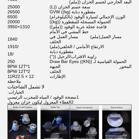
البعد الخارجي لجسم الخزان ((ملم)
سعة جسم الخزان ((L)
25000
مقطورة دبابة GVW ((kg)
26500
الوزن الإجمالي لسيارة الوقود (بالكيلوغرام)
6500
الحمولة المسجلة للمقطورة ((kg))
20000
قاعدة عجلة عربة الوقود ((ملم))
3950+1310
خط المشي في الأمام
مسار العمل
(
ملم
)
مسار العمل في
1840
الخلف
الارتفاع الأمامي / الخلفي
(
ملم
)
/1910
مقطورة دبابة
/18
زاوية الاقتراب/الرحيل ((°)
الحمولة القياسية لـ Draw Bar Eyes ((KN))
250
المحور
الجبهة
BPW 12T*1
الخلف
BPW 12T*2
الإطارات
11R22.5 × 12
ملاحظة
لا تشمل الشاحنات
الخيارات:
1مضخة الوقود / المياه للمجرب الرئيسي
2الغطاء المعزول ليكون خزان معزول