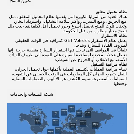
تكوين المنتج
نظام تحميل مغلق
هناك العديد من المزايا الكبيرة التي يقدمها نظام التحميل المغلق، مثل
منع الحريق، ومنع التسرب، وأكبر سلامة التشغيل، واسترداد البخار،
وتجنب تلوث المنتج،تحميل أسرع وجزر تحميل أقل تكلفةلقد حدث ذلك
تصبح معيار مطلوب من قبل الحكومة.
نظام الاستقرار
يعمل نظام الاستقرار GET Vehicles كمراقبة في الوقت الحقيقي
لظروف القيادة للسيارة ويتدخل
تلقائيًا في المواقف التي تدخل فيها استقرار السيارة منطقة حرجة. إنها
تعطل عجلات محددة لمساعدة السيارة على العودة إلى ظروف القيادة
الآمنة،منع الانقلاب أو الخروج عن السيطرة.
نظام مراقبة التشغيل
نظام مراقبة العمليات يكتشف العملية بأكملها حول تحميل الخزان،
النقل وتفريغ الخزان كل المعلومات في الوقت الحقيقي عن الثقوب،
الصمامات المقطوعة،سيتم الكشف عن الأنابيب والصمامات السفلية
وحفظها.
شبكة المبيعات والخدمات