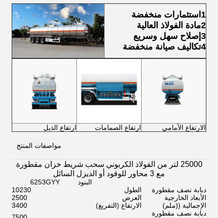
1استثمارات منخفضة
2مادة الفولاذ العالية
3إصلاح سهل وسريع
4تكاليف صيانة منخفضة
الارتفاع الأمامي
ارتفاع الصمامات
ارتفاع الذيل
مواصفات المنتج
25000 لتر من الفولاذ الكربوني سحب شريط خزان مقطورة
مع 3 محاور للوقود أو الديزل السائل
البنود
6253GYY
دبابة نصف مقطورة
الطول
10230
الأبعاد الخارجية
العرض
2500
الإجمالية ((ملم)
الارتفاع (التفريغ)
3400
دبابة نصف مقطورة
7500