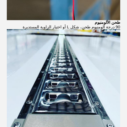
طحن الألومنيوم
90 درجة ألومنيوم طحن، شكل L أو اختيار الزاوية المستديرة