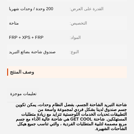
القدرة على العرض:
200 وحدة / وحدات شهريا
التخصيص:
متاحة
المواد:
FRP + XPS + FRP
النوع:
صندوق شاحنة بضائع التبريد
وصف المنتج
تعليمات موجزة
شاحنة التبريد الشاحنة الجسم، بفضل النظام وحدات، يمكن تكوين
جسم صندوق لدينا بشكل فردي لمجموعة واسعة من
التطبيقات.تحديات الخدمات اللوجستية تتزايد مع زيادة متطلبات
المستهلكين. شاحنة GET COOL هي شاحنة عالية الأداء مع جسم
مربع مصممة لتلبية المتطلبات الفردية ، والتي تناسب جميع هيكل
الشاحنات الشهيرة.