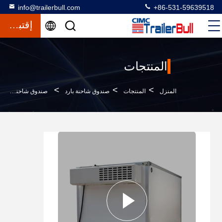
info@trailerbull.com
+86-531-59639518
إقتباس
المنتجات
>
>
>
المنزل
المنتجات
صندوق شاحنة بارد
صندوق شاحنة بارد منخفض الحرارة للآيس كريم للتخزين