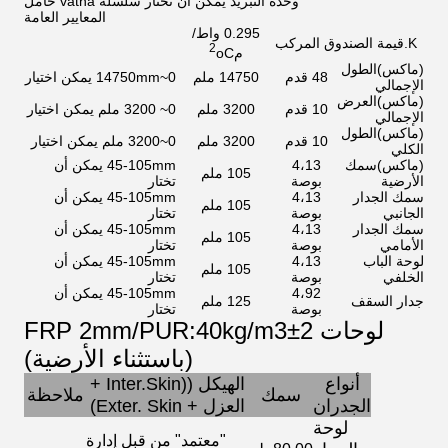
وحدة التبريد يمكن أن تختار سلسلة vatna حامل
المعايير العامة
0.295 واط/
K.قيمة الصندوق المركب
2
م
oC
(ماكس)
الطول
48 قدم
14750 ملم
0~14750mm يمكن اختيار
الإجمالي
(ماكس)
العرض
10 قدم
3200 ملم
0~ 3200 ملم يمكن اختيار
الإجمالي
(ماكس)
الطول
10 قدم
3200 ملم
0~3200 ملم يمكن اختيار
الكلي
(ماكس)
سمك
4،13
45-105mm يمكن أن
105 ملم
الأرضية
بوصة
تختار
سمك الجدار
4،13
45-105mm يمكن أن
105 ملم
الجانبي
بوصة
تختار
سمك الجدار
4،13
45-105mm يمكن أن
105 ملم
الأمامي
بوصة
تختار
لوحة الباب
4،13
45-105mm يمكن أن
105 ملم
الخلفي
بوصة
تختار
4،92
45-105mm يمكن أن
جدار السقف
125 ملم
بوصة
تختار
لوحات FRP 2mm/PUR:40kg/m3±2
(باستثناء الأرضية)
أنواع
الهيكل ((Inter.Skin +
سمك
ملاحظة
الجدران
العزل + Exter. Skin
)
لوحة
"معتمد" من قبل إدارة