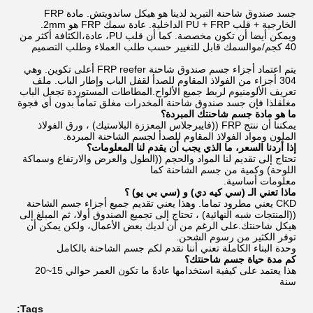
جسد صندوق شاحنة التبريد لدينا هو هيكل ساندويتش. مادة FRP
الخارجية + قلب PU + FRP الداخلية. عادة سمك FRP هو 2mm.
ويمكن أيضا أن تكون مخصصة. كما أن قلب PU، عادة،الكثافة أكثر من
40 كجم/موالسمك قابل للتغيير حسب طلب العملاء وطلب التصميم
يتم اعتماد أجزاء جسم صندوق شاحنة FRP reefer أعلى تكوين. وهي
304 أجزاء من الفولاذ المقاوم للصدأ لقفل الباب وإطار الباب. ملف
تعريف الألومنيوم لربط جميع الألواح.المطاطات المستوردة تجعل الباب
مغلقلذا فإن جسد صندوق شاحنة المخدرات مغلق تماماً بدون أي فجوة
ما هو مادة جسم شاحنتك المبردة؟
يمكننا أن ننتج FRP ((فايبرجلاس المعززة البلاستيك) ، ورق الفولاذ
الملون ومواد الفولاذ المقاوم للصدأ لجسم الشاحنة المبردة.
إذا أردنا السعر، ما الذي يجب أن يقدم لنا المعلومات؟
تحتاج إلى تقديم لنا المواد والحجم ((الطول والعرض والارتفاع وسماكة
اللوحة) وكمية من جسم الشاحنة كما
معلومات أساسية.
ماذا تعني الـ (سي كيه دي) و (سي بي يو) ؟
CKD يعني مطرود تماما. وهذا يعني تقديم جميع أجزاء جسم الشاحنة
((المنتجات شبه النهائية) ، تحتاج إلى تجميع الصندوق أولا، ثم المبلغ إلى
هيكل شاحنتك.على الرغم من أن لديك بعض الأعمال، ولكن يمكن أن
توفر الكثير من رسوم الشحن.
وحدة البناء الكاملة تعني أننا نقدم لكم جسم الشاحنة بالكامل
كم مدة حياة جسم شاحنتك؟
هذا يعتمد على كيفية استخدامها عادةً ما تكون العمر حوالي 15~20
سنة
Tags: