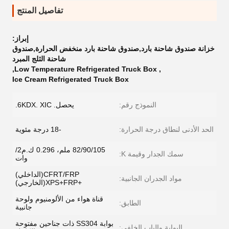
تفاصيل المنتج
إبراز:
خزانة صندوق شاحنة بارد,صندوق شاحنة بارد منخفض الحرارة,صندوق
شاحنة الثلج المبرد
,
Low Temperature Refrigerated Truck Box
,
Ice Cream Refrigerated Truck Box
النموذج رقم:
يحصل. 6KDX. XIC.
الحد الأدنى لنطاق درجة الحرارة:
-18 درجة مئوية
82/90/105 ملم، 0.296 ك.م2/
سمك الجدار وقيمة K:
وات
CFRT/FRP(الداخلي)
مواد الجدران الجانبية:
+XPS+FRP(الخارجي)
قناة هواء من الألومنيوم ولوحة
الطابق:
جانبية
بوابة SS304 ذات جناحين مفتوحة
البوابة والباب الخلفي: