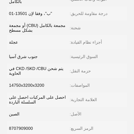
بالكامل
درجة مقاومة للحريق:
"ب"، وفقا لإن 13501-01
مجمعة بالكامل (CBU) أو مجمعة
شحنة:
بشكل مسطح
أجزاء نظام القيادة:
عجلة
السوق الرئيسية:
جنوب شرق آسيا
يتم شحن CKD /SKD /CBU في
حزمة النقل:
الحاوية
المواصفات:
14750x3200x3200
احصل على المركبات احصل على
العلامة التجارية:
السلسلة الباردة
الأصل:
الصين
الرمز السريع:
8707909000