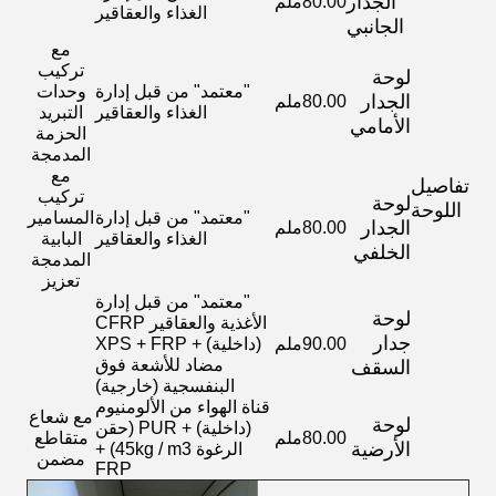
الجدار
80.00ملم
الغذاء والعقاقير
الجانبي
مع
تركيب
لوحة
"معتمد" من قبل إدارة
وحدات
الجدار
80.00ملم
الغذاء والعقاقير
التبريد
الأمامي
الحزمة
المدمجة
مع
تفاصيل
تركيب
لوحة
اللوحة
"معتمد" من قبل إدارة
المسامير
الجدار
80.00ملم
الغذاء والعقاقير
البابية
الخلفي
المدمجة
تعزيز
"معتمد" من قبل إدارة
لوحة
الأغذية والعقاقير CFRP
جدار
90.00ملم
(داخلية) + XPS + FRP
مضاد للأشعة فوق
السقف
البنفسجية (خارجية)
قناة الهواء من الألومنيوم
مع شعاع
لوحة
(داخلية) + PUR (حقن
80.00ملم
متقاطع
الأرضية
الرغوة 45kg / m3) +
مضمن
FRP