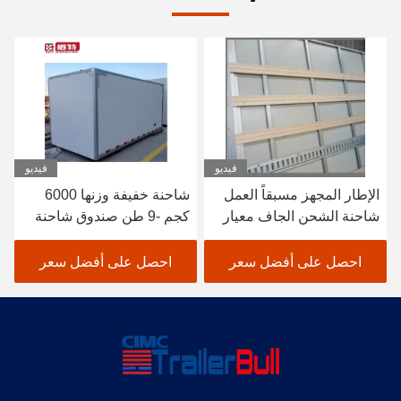
فيديو
فيديو
شاحنة خفيفة وزنها 6000
شاحنات خفيفة من 500 كجم
كجم -9 طن صندوق شاحنة
-1 طن صندوق شاحنة مبرد
مبرد ومعزول مع ألواح
ومعزول مع ألواح ساندوتش
ساندوتش FRP
FRP PU
احصل على أفضل سعر
احصل على أفضل سعر