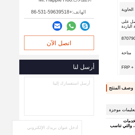
الهاتف:
+86-531-59639518
صل على
الباردة
87079
اتصل الآن
متاحة
أرسل لنا
FRP +
وصف المنتج
عليمات موجزة
خدمات
ت الفردية ، والتي تناسب