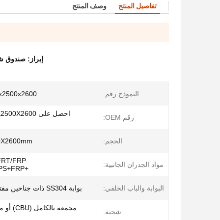
تفاصيل المنتج
وصف المنتج
إبراز:
صندوق شاحنة بارد منخفض
النموذج رقم:
9200x2500x2600
رقم OEM:
الحجم:
0X2600mm
مواد الجدران الجانبية:
+XPS+FRP(الخارجي)
البوابة والباب الخلفي:
بوابة SS304 ذات جناحين مفتوحة بالكامل
مجمعة بالك
شحنة: