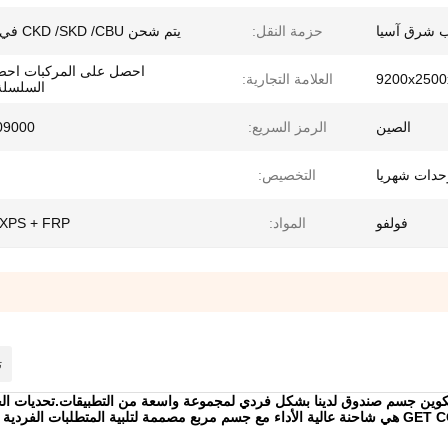
 شرق آسيا
حزمة النقل:
يتم شحن CKD /SKD /CBU في الحاوية
احصل على المركبات اح
9200x2500
العلامة التجارية:
السلسلة 
الصين
الرمز السريع:
09000
التخصيص:
فولفو
المواد:
 XPS + FRP
ت
تكوين جسم صندوق لدينا بشكل فردي لمجموعة واسعة من التطبيقات.تحديات ال
اللوجستية تتزايد مع زيادة متطلبات المستهلكين. شاحنة GET COOL هي شاحنة عالية الأداء مع جسم مربع مصممة لتلبية المتطلبا