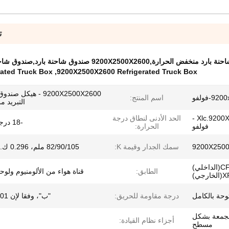
ت
 الحرارة,9200X2500X2600 صندوق شاحنة بارد,صندوق شاحنة فولفو المبرد
rated Truck Box
,
9200X2500X2600 Refrigerated Truck Box
9200X2500X2600 - هيكل 
-فولفو
اسم المنتج:
التبريد م
احصل على Xlc.9200X2500X2600 -
الحد الأدنى لنطاق درجة
-18 درجة مئوية
فولفو
الحرارة:
9200X250
سمك الجدار وقيمة K:
82/90/105 ملم، 0.296 ك.م2/وات
CFRT/FRP(الداخلي)
الطابق:
قناة هواء من الألومنيوم ولوحة
درجة مقاومة للحريق:
"ب"، وفقا لإن 13501-01
امل (CBU) أو مجمعة بشكل
أجزاء نظام القيادة:
مسطح