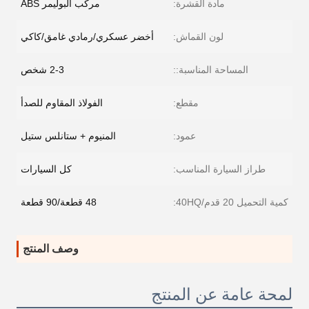
مادة القشرة:
مركب البوليمر ABS
لون القماش:
أخضر عسكري/رمادي غامق/كاكي
المساحة المناسبة::
2-3 شخص
مقطع:
الفولاذ المقاوم للصدأ
عمود:
المنيوم + ستانلس ستيل
طراز السيارة المناسب:
كل السيارات
كمية التحميل 20 قدم/40HQ:
48 قطعة/90 قطعة
وصف المنتج
لمحة عامة عن المنتج