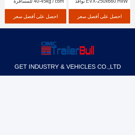
EVX-250x660 HxW نوافذ
40-45kg / cbm للمسافرة
الزجاج المشدّد للسيارات
البرية طريق التخييم قافلة
المتنقلة
RV
احصل على أفضل سعر
احصل على أفضل سعر
GET INDUSTRY & VEHICLES CO.,LTD
info@trailerbull.com
+86-531-59639518
رقم 8001 طريق جينشي الشرقي، جينان الصين
الصين جودة جيدة صندوق شاحنة بارد المورد. حقوق الطبع والنشر © 2018-2025 GET
INDUSTRY & VEHICLES CO.,LTD جميع الحقوق محفوظة