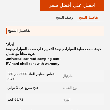
احصل على أفضل سعر
تفاصيل المنتج
وصف المنتج
تفاصيل المنتج
إبراز:
خيمة سقف صلبة للسيارات,خيمة للتخييم على سقف السيارات,خيمة
عربة مجاناً مع ضمان
,
universal car roof camping tent
,
RV hard shell tent with warranty
قماش مقاوم للماء 3000 مم 280
مارتيال:
جرام
نوع الخيمة:
فتح سريع في 3 ثواني
الوزن:
65/72 كجم