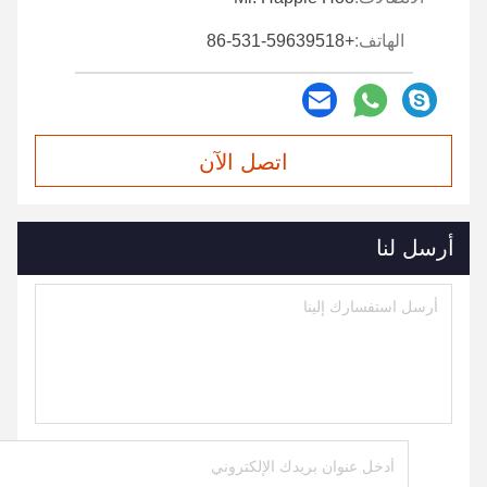
الهاتف:
+86-531-59639518
اتصل الآن
أرسل لنا