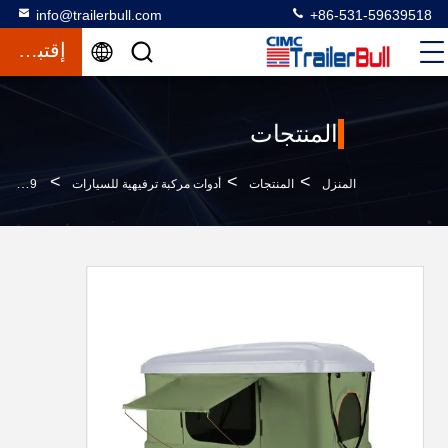
info@trailerbull.com
+86-531-59639518
إقتباس
المنتجات
>
>
>
المنزل
المنتجات
أدوات مركبة ترفيهية للسيارات
6EXP.TENT.RF.FX.19 خيمة سقف صلبة تتلاءم مع جميع السيارات مثالية للسفر للتخييم