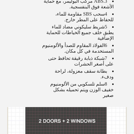
3.
ABS مركب البوليمر
، مع حماية
الأشعة فوق البنفسجية.
4سحب SBS مقاومة للماء،
للحفاظ على المطر خارج.
5شريط سليكوني مضاد للماء
يطبق خلف جميع الخياطات للحماية
الإضافية
6الفولاذ المقاوم للصدأ والألومنيوم
المستخدمة في كل مكان.
7شبكة ذبابة رقيقة تحافظ حتى
على أصغر الحشرات
بطانة سقف معزولة، لراحة
ودفء.
8سلم تلسكوبي من الألومنيوم
خفيف الوزن ويتم تحميله بشكل
صغير