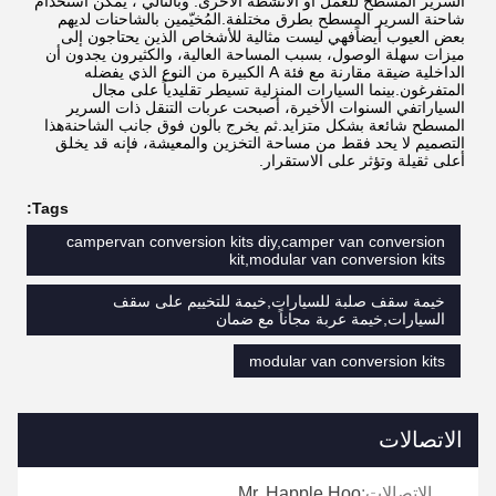
السرير المسطح للعمل أو الأنشطة الأخرى. وبالتالي ، يمكن استخدام 
شاحنة السرير المسطح بطرق مختلفة.المُخيّمين بالشاحنات لديهم 
بعض العيوب أيضاًفهي ليست مثالية للأشخاص الذين يحتاجون إلى 
ميزات سهلة الوصول، بسبب المساحة العالية، والكثيرون يجدون أن 
الداخلية ضيقة مقارنة مع فئة A الكبيرة من النوع الذي يفضله 
المتفرغون.بينما السيارات المنزلية تسيطر تقليدياً على مجال 
السياراتفي السنوات الأخيرة، أصبحت عربات التنقل ذات السرير 
المسطح شائعة بشكل متزايد.ثم يخرج بالون فوق جانب الشاحنةهذا 
التصميم لا يحد فقط من مساحة التخزين والمعيشة، فإنه قد يخلق 
أعلى ثقيلة وتؤثر على الاستقرار.
Tags:
campervan conversion kits diy,camper van conversion
kit,modular van conversion kits
خيمة سقف صلبة للسيارات,خيمة للتخييم على سقف
السيارات,خيمة عربة مجاناً مع ضمان
modular van conversion kits
الاتصالات
الاتصالات:
Mr. Happle Hoo