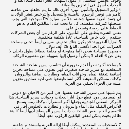
وقوف عاديمن المحتمل أن يكون استهلاك الغاز أفضل قليلاً أيضاً و 
الوحدات أسهل في التخزين والصيانة
4توفير التسجيل والتأمين: ميزة أخرى غالبا ما يتم تجاهلها من شاحنة 
كامبر هي توفير الرسوم التأمينية والتسجيل والترخيص.تعتبر الولايات 
أن جسد العربة نفسها شحنة، بدلا من سيارة RV نموذجية التي يجب 
تسجيلها كمركبة منفصلة. كل ما يجب على المالكين القيام به هو 
الحفاظ على رخصة وتسجيل على
نفس الشيء ينطبق على التأمين، على الرغم من أن بعض الشركات 
ستقدم راكب خاص للشاحنة، عادةً بتكلفة منخفضة.
5المزايا الضريبية: قد يكون هناك تخفيض ضريبي أيضاً. تخلى مصلحة 
الضرائب عن الحد الأقصى البالغ 25 ألف دولار
- مجهزة بمساحة شحن (إما مفتوحة أو مغلقة بغطاء) بطول داخلي لا 
يقل عن 6 أقدام لا يمكن الوصول إليها بسهولة من مقصورة الركاب.
6مساحة أكبر: نظراً لعدم ضرورة أن تتناسب سرير شاحنة الشاحنة 
السطحية مع سرير شاحنة صغيرة، فهي تحتوي على مساحة تخزين 
إضافية لتدفئة المياه، وخزانات المياه، وبطاريات إضافية،والبروبان 
وكذلك مساكن المعيشة أكثر اتساعابعضها حتى لديه صناديق تخزين 
مثبتة في الجزء الخلفي من العربة
يتم تثبيتها على سرير الشاحنة نفسها، في كثير من الأحيان مع دبوس 
أو المسامير، دون قطع حول آبار العجلات وجوانب سرير الشاحنة. هذا 
المركز السفلي للجاذبية يجعلها أكثر استقرارا، وكذلك,مما يسمح 
للأغراض الثقيلة مثل الماء والبروبان والبطاريات بالجلوس أقل في 
التصميم العام. بعض الشاحنات ذات السرير المسطح لديها أيضاً كابينة 
طاقم بحيث يمكن لبعض البالغين الركوب معها أيضًا.
7الاستخدامات المتعددة: يمكنك أيضًا إزالة العربة واستخدام شاحنة 