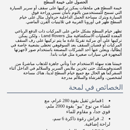
الحصول على خيمة السطح
خيمة السطح هي ملحقات يمكن تركيبها على سقف أو سرير السيارة 
التي تسمح للمستخدمين بالنوم بأمان نسبي وراحة فوق 
السيارة.ويترك مساحة الحمل الداخلية حرةأول مثال على خيام 
السطح ظهر في أوروبا الغربية في ثلاثينيات القرن الماضي.
تظهر خيام السطح بشكل خاص على المركبات ذات الدفع الرباعي 
المعدة للعمليات الاستكشافية مثل Land Rovers ، ولكن يمكن 
تركيبها على أي مركبة تقريبًا.عادة ما يتم تركيبها على رف السقف 
المركبات أو قضبان السقف بعد السوقوهي تحظى بشعبية خاصة في 
إيطاليا، ويعلن عنها أحد الشركات المصنعة باستخدام صور لأجهزتها 
المجهزة في سيارات صغيرة مثل فيات باندا.
خيمتنا هذه سهلة الاستخدام جداً وتأتي جاهزة للذهاب مباشرةً من 
الصندوقويمكنك حتى تخزين ملابس السرير والسلالم في الداخل أثناء 
السفركما هو الحال مع جميع خيام السطح لدينا، هناك مساحة 
لشخصين، والفرشاة والسلالم مدرجة
الخصائص في لمحة
1قماش ثقيل بقوة 280 غرام، مع
غشاء من نوع "بيو" بقوة 2000 ملم،
قوي جداً، و مقاوم للماء
2. فراش رغوة ذاكرة 6 سم،
لراحة إضافية.