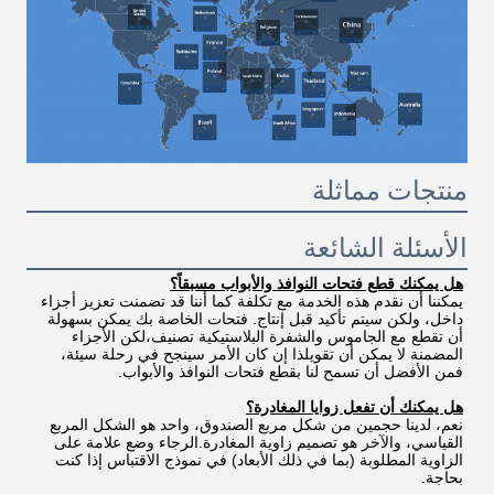
منتجات مماثلة
الأسئلة الشائعة
هل يمكنك قطع فتحات النوافذ والأبواب مسبقاً؟
يمكننا أن نقدم هذه الخدمة مع تكلفة كما أننا قد تضمنت تعزيز أجزاء 
داخل، ولكن سيتم تأكيد قبل إنتاج. فتحات الخاصة بك يمكن بسهولة 
أن تقطع مع الجاموس والشفرة البلاستيكية تصنيف،لكن الأجزاء 
المضمنة لا يمكن أن تقويلذا إن كان الأمر سينجح في رحلة سيئة، 
فمن الأفضل أن تسمح لنا بقطع فتحات النوافذ والأبواب.
هل يمكنك أن تفعل زوايا المغادرة؟
نعم، لدينا حجمين من شكل مربع الصندوق، واحد هو الشكل المربع 
القياسي، والآخر هو تصميم زاوية المغادرة.الرجاء وضع علامة على 
الزاوية المطلوبة (بما في ذلك الأبعاد) في نموذج الاقتباس إذا كنت 
بحاجة.