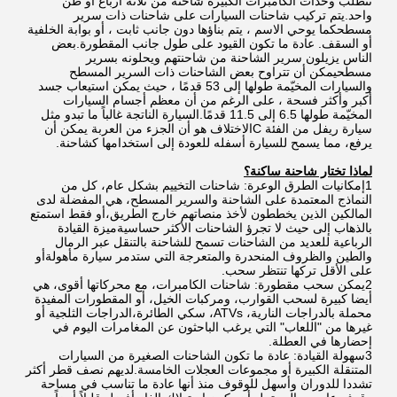
تتطلب وحدات الكامبرات الكبيرة شاحنة من ثلاثة أرباع أو طن 
واحد.يتم تركيب شاحنات السيارات على شاحنات ذات سرير 
مسطحكما يوحي الاسم ، يتم بناؤها دون جانب ثابت ، أو بوابة الخلفية 
أو السقف. عادة ما تكون القيود على طول جانب المقطورة.بعض 
الناس يزيلون سرير الشاحنة من شاحنتهم ويحلونه بسرير 
مسطحيمكن أن تتراوح بعض الشاحنات ذات السرير المسطح 
والسيارات المخيّمة طولها إلى 53 قدمًا ، حيث يمكن استيعاب جسد 
أكبر وأكثر فسحة ، على الرغم من أن معظم أجسام السيارات 
المخيّمة طولها 6.5 إلى 11.5 قدمًا.السيارة الناتجة غالباً ما تبدو مثل 
سيارة ريفل من الفئة Cالاختلاف هو أن الجزء من العربة يمكن أن 
يرفع، مما يسمح للسيارة أسفله للعودة إلى استخدامها كشاحنة.
لماذا تختار شاحنة ساكنة؟
1إمكانيات الطرق الوعرة: شاحنات التخييم بشكل عام، كل من 
النماذج المعتمدة على الشاحنة والسرير المسطح، هي المفضلة لدى 
المالكين الذين يخططون لأخذ منصاتهم خارج الطريق،أو فقط استمتع 
بالذهاب إلى حيث لا تجرؤ الشاحنات الأكثر حساسيةميزة القيادة 
الرباعية للعديد من الشاحنات تسمح للشاحنة بالتنقل عبر الرمال 
والطين والظروف المنحدرة والمتعرجة التي ستدمر سيارة مأهولةأو 
على الأقل تركها تنتظر سحب.
2يمكن سحب مقطورة: شاحنات الكامبرات، مع محركاتها أقوى، هي 
أيضا كبيرة لسحب القوارب، ومركبات الخيل، أو المقطورات المفيدة 
محملة بالدراجات النارية، ATVs، سكي الطائرة،الدراجات الثلجية أو 
غيرها من "اللعاب" التي يرغب الباحثون عن المغامرات اليوم في 
إحضارها في العطلة.
3سهولة القيادة: عادة ما تكون الشاحنات الصغيرة من السيارات 
المتنقلة الكبيرة أو مجموعات العجلات الخامسة.لديهم نصف قطر أكثر 
تشددا للدوران وأسهل للوقوف منذ أنها عادة ما تناسب في مساحة 