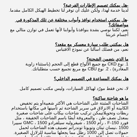
-هل يمكنك تصميم الإطارات الفرعية؟
لدينا خدمة لهذا، ولكن عليك أن توفر لنا تخطيط الهيكل الكامل مقدما.
-
هل يمكنني استخدام نوافذ وأبواب مختلفة عن تلك المذكورة في 
مواصفاتك؟
نعم، لكننا نوصي بشدة بنوافذنا وأبوابنا لأنها تعمل في توازن مثالي مع 
أجسام عربتنا
هل يمكنني طلب سيارة معسكر مع مقعد؟
نعم، من فضلك اسألنا عن نموذج الاقتباس
ما الذي يتضمن الشحنة؟
1. نوع CKD مع جميع الألواح قطع إلى الحجم (باستثناء زاوية 
المغادرة) ، 2. نوع CBU مع مربع تجميع حسب متطلباتك.
هل يمكنك المساعدة في التصميم الداخلي؟
لا، نحن فقط مورّد لهياكل السيارات، وليس مكتب تصميم كامل.
ما هو شاحنة ساكنة؟
الشاحنات المثبتة على الشاحنات هي الأكثر شعبيةأو يتم تخفيض 
الكابينة أو الانزلاق في سرير الشاحنة ثم تأمينها في مكانها باستخدام 
ربطات وتحويلاتيمكن تركيب شاحنات بيكاب على شاحنات صغيرة 
بمعدل نصف طن ، والمعروفة أيضًا باسم الشاحنات الخفيفة ، مثل 
فورد F-150 ، رام 1500 ، شيفروليه سيلفرادو 1500 ، GMC سييرا 
1500 ،نيسان تيتان وتويوتا توندراتم تصنيف هذه الشاحنات لحمل 
حمولات تصل إلى 1000 رطل مما يجعلها مناسبة للزلازل الصغيرة. 