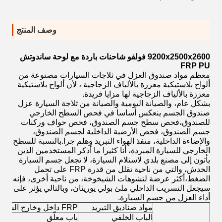
وصف المنتج
9200x2500x2600 فولفو شاحنات باردة مع لوحة ساندوتش
FRP PU
معظم مواد صندوق العزل في ثلاجات السيارات مصنوعة من
ألواح بلاستيكية معززة بالألياف الزجاجية ، لأن ألواح بلاستيكية
معززة بالألياف الزجاجية لها مزايا فريدة.
بشكل عام، والصيانة اليومية والصيانة من ثلاجة السيارة عزل
صندوق الجسم ينعكس أساسا في فحص السطح الخارجي
للصندوق،فحص سطح جسم الصندوق، فحص حواف وركنات
جسم الصندوق، فحص الأرضية الداخلية لجسم الصندوق،
والإضاءة الداخلية، منفذ الهواء التبريد وهلم جرا.بالنسبة للسطح
الخارجي للسيارة المبردة، أنا كثيرا ما أذكر المستخدمين الذين
يأتون إلى مصنع بلدي لاستلام السيارة، لا تجعل جسم السيارة
الخدش، والتي من ناحية تقلل من قدرة FRP على تحمل
الضغط،أكثر عرضة لتشوهات الشيخوخة، من ناحية أخرى، فإنه
سيجعل التسريب الداخلي ملئ بولي يوريثان، وبالتالي يؤثر على
أداء العزل من جسم السيارة.
مواد صناديق التبريد
FRP داخل وخارج الشاحنة ، البولي يوريثان كعزل
الباب الخلفي
باب معلّق