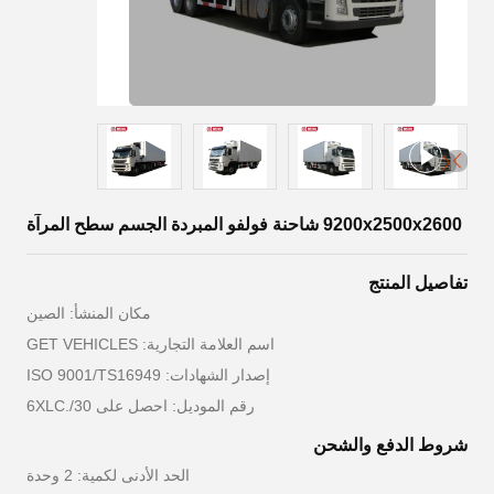
9200x2500x2600 شاحنة فولفو المبردة الجسم سطح المرآة
تفاصيل المنتج
مكان المنشأ: الصين
اسم العلامة التجارية: GET VEHICLES
إصدار الشهادات: ISO 9001/TS16949
رقم الموديل: احصل على 6XLC./30
شروط الدفع والشحن
الحد الأدنى لكمية: 2 وحدة