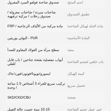
اسم المنتج:
صندوق شاحنة فولفو المبرد المعزول
شاحنات مبردة / شاحنات معزولة /
تطبيق الصندوق:
صندوق رحلات / مركبة ترفيهية
مادة الجلد لهيكل الشاحنة:
مادة مركبة من الألياف الزجاجية / FRP
المادة الأساسية:
PUR - البولي يوريثين
منفذ:
سطح مرآة من الفولاذ المقاوم للصدأ
أبواب مفصلية بفتحة جناحين / باب قابل
باب خلفي لجسم الشاحنة:
للطي
كمية الهيكل:
ايسوزو/تويوتا/فوتون/فورد/جاك
تركيب سريع للغراء 3 أشخاص 1.5 ساعة
تحميل سريع:
/ وحدة
شحنة:
SKD/CKD/CBU
عمر عمل جسم الشاحنة:
10-15 سنة حسب حالة العمل