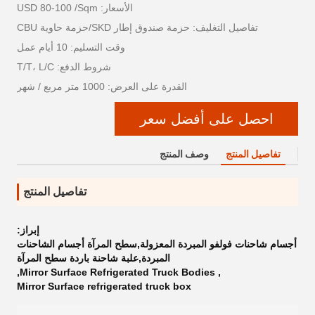
الأسعار: USD 80-100 /Sqm
تفاصيل التغليف: حزمة صندوق إطار SKD/حزمة حاوية CBU
وقت التسليم: 10 أيام عمل
شروط الدفع: T/T، L/C
القدرة على العرض: 1000 متر مربع / شهر
احصل على أفضل سعر
تفاصيل المنتج
وصف المنتج
تفاصيل المنتج
إبراز:
أجسام شاحنات فولفو المبردة المعزولة,سطح المرآة أجسام الشاحنات
المبردة,علبة شاحنة باردة سطح المرآة
,
Mirror Surface Refrigerated Truck Bodies
,
Mirror Surface refrigerated truck box