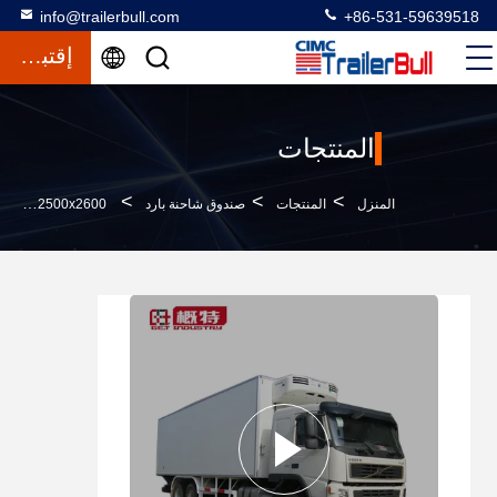
info@trailerbull.com
+86-531-59639518
إقتباس
المنتجات
>
>
>
المنزل
المنتجات
صندوق شاحنة بارد
9200x2500x2600 شاحنة فولفو المبردة الجسم سطح المرآة