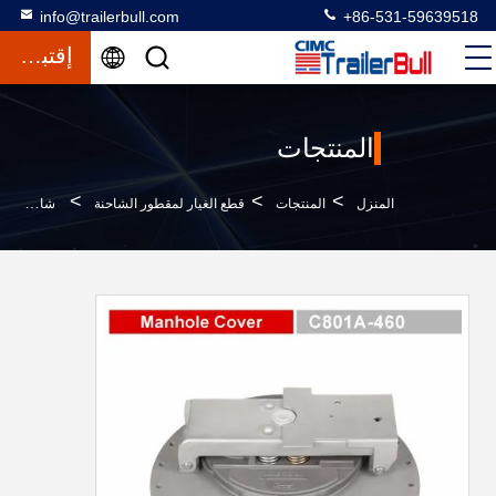
info@trailerbull.com
+86-531-59639518
إقتباس
المنتجات
>
>
>
المنزل
المنتجات
قطع الغيار لمقطور الشاحنة
شاحنة تجارية فائقة قطع الغيار الخزان غطاء فتحة القناة GETC801A -460