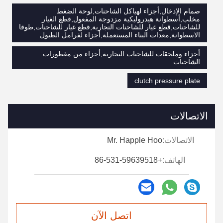
صمام الإدخال,أجزاء لهياكل الشاحنات,لوحة الضغط
مخلب,أسطوانة هيدروليكية مزدوجة المفعول,قطع الغيار
للشاحنات,قطع غيار للشاحنات التجارية,قطع غيار للشاحنات,طوقا
الاسطوانة,معدات البناء المستعملة,أجزاء لفرامل الطبول
أجزاء وملحقات للشاحنات التجارية,أجزاء من مقطورات
الشاحنات
clutch pressure plate
الاتصالات
الاتصالات:
Mr. Happle Hoo
الهاتف:
+86-531-59639518
اتصل الآن