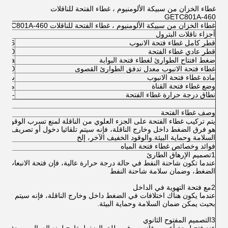
غطاء الخزان من سبيكة الألومنيوم ، غطاء الفتحة للناقلات
GETC801A-460
غطاء الخزان من سبيكة الألومنيوم ، غطاء الفتحة للناقلات GETC801A-460
أجزاء ناقلات البترول
قطر كامل غطاء فتحة الانبوب
16"
قطر عادي غطاء الفتحة
10 "
ضغط افتتاح الطوارئ لغطاء فتحة البوابة
2KPa
غطاء فتحة الانبوب معدل تدفق الطوارئ القصوى
7000 متر3/ساعة (عند 34 كيب
مادة غطاء فتحة الانبوب
سبيكة
وضع غطاء فتحة القناة
مقطو
نطاق درجة حرارة غطاء الفتحة
-20~+70 درجة مئوية
وصف غطاء الفتحة
يتم تركيب غطاء الفتحة على الجزء العلوي من الناقلة لمنع تسرب الوقود الد
هو فرق الضغط داخل وخارج الناقلة، فإنه سيتم تلقائيا دخول أو تصريف ا
السلامة وحماية البيئة.والوقود الخفيف الآخر، إلخ
فوائد وخصائص غطاء فتحة المياه
1تصميم الإرهاق الطارئ
عندما تكون شاحنة النفط في حالة درجة حرارة عالية، فإن فتحة الانبعاث سو
الضغط، وضمان سلامة شاحنة النفط
2مع فتحة التهوية في الداخل
عندما يكون هناك اختلافات في الضغط داخل وخارج الناقلة، فإنه سيتم تلقائي
بحيث يمكن ضمان السلامة وحماية البيئة.
3التصميم المفتوح الثانوي