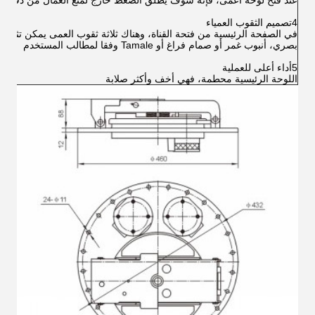
عند فتح لوحة أعمى، فإنه سوف يطلق الضغط خارج لمنع العمال من دفع أكث
4تصميم الثقوب العمياء
في الصفحة الرئيسية من فتحة القناة، وهناك ثلاثة ثقوب العمى يمكن تثبيتها
بصري، أنبوب غمر أو صمام فراغ أو Tamale وفقا لمطالب المستخدم
5أداء أعلى للعملية
اللوحة الرئيسية محطمة، فهي أخف وأكثر صلابة