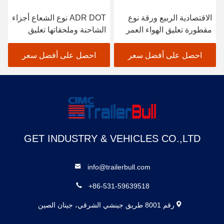
الاقتصادية الربيع ورقة نوع
ADR DOT نوع الشعاع أجزاء
مقطورة تعليق الهواء العمر
الشاحنة وملحقاتها تعليق
الطويل وقت العمل
الربيع الهوائي
احصل على أفضل سعر
احصل على أفضل سعر
GET INDUSTRY & VEHICLES CO.,LTD
info@trailerbull.com
+86-531-59639518
رقم 8001 طريق جينشي الشرقي، جينان الصين