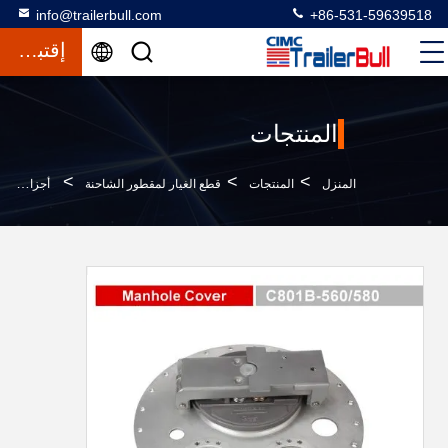
info@trailerbull.com
+86-531-59639518
إقتباس
المنتجات
>
>
>
المنزل
المنتجات
قطع الغيار لمقطور الشاحنة
أجزاء احتياطية آمنة وموثوقة للشاحنة غطاء حفرة المياه