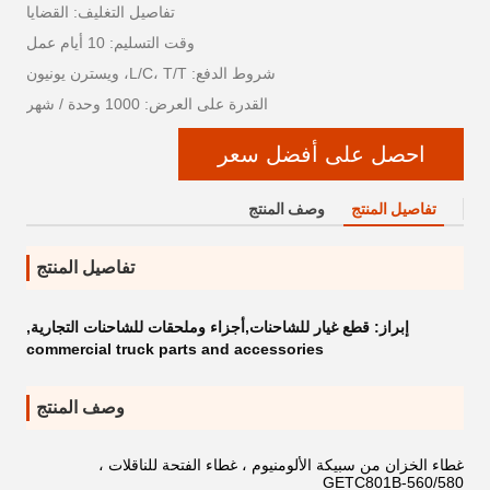
تفاصيل التغليف: القضايا
وقت التسليم: 10 أيام عمل
شروط الدفع: L/C، T/T، ويسترن يونيون
القدرة على العرض: 1000 وحدة / شهر
احصل على أفضل سعر
تفاصيل المنتج
وصف المنتج
تفاصيل المنتج
إبراز:
قطع غيار للشاحنات,أجزاء وملحقات للشاحنات التجارية
,
commercial truck parts and accessories
وصف المنتج
غطاء الخزان من سبيكة الألومنيوم ، غطاء الفتحة للناقلات ،
GETC801B-560/580