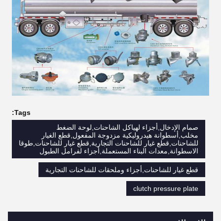
Tags:
صمام الإدخال,أجزاء لهياكل الشاحنات,لوحة الضغط
مخلب,أسطوانة هيدروليكية مزدوجة المفعول,قطع الغيار
للشاحنات,قطع غيار للشاحنات التجارية,قطع غيار للشاحنات,طوقا
الاسطوانة,معدات البناء المستعملة,أجزاء لفرامل الطبول
قطع غيار للشاحنات,أجزاء وملحقات للشاحنات التجارية
clutch pressure plate