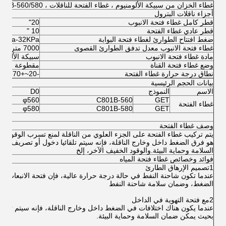
غطاء الخزان من سبيكة الألومنيوم ، غطاء الفتحة للناقلات ، GETC801B-560/580
أجزاء ناقلات البترول
قطر كامل غطاء فتحة الانبوب
20"
قطر عادي غطاء الفتحة
10 "
ضغط افتتاح الطوارئ لغطاء فتحة البوابة
1KPa-32KPa
غطاء فتحة الانبوب معدل تدفق الطوارئ القصوى
7000 متر3/ساعة (عند 34 كيبا)
مادة غطاء فتحة الانبوب
سبيكة الألومني
وضع غطاء فتحة القناة
مقطوعة
نطاق درجة حرارة غطاء الفتحة
-20~+70 درجة مئوية
بيانات الحجم الرئيسية
الاسم
النموذج
D0
D1
30
φ560
C801B-560
GET
غطاء الفتحة
42
φ580
C801B-580
GET
وصف غطاء الفتحة
يتم تركيب غطاء الفتحة على الجزء العلوي من الناقلة لمنع تسرب الوقود الد
هو فرق الضغط داخل وخارج الناقلة، فإنه سيتم تلقائيا دخول أو تصريف ا
السلامة وحماية البيئة.والوقود الخفيف الآخر، إلخ
فوائد وخصائص غطاء فتحة المياه
1تصميم الإرهاق الطارئ
عندما تكون شاحنة النفط في حالة درجة حرارة عالية، فإن فتحة الانبعاث سو
الضغط، وضمان سلامة شاحنة النفط
2مع فتحة التهوية في الداخل
عندما يكون هناك اختلافات في الضغط داخل وخارج الناقلة، فإنه سيتم تلقائي
بحيث يمكن ضمان السلامة وحماية البيئة.