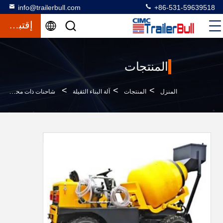
info@trailerbull.com
+86-531-59639518
إقتباس
المنتجات
>
>
>
المنزل
المنتجات
آلة البناء الثقيلة
شاحنات ذات محور واحد لون أصفر خاصة 800L طبل 350L معدات الخرسانة