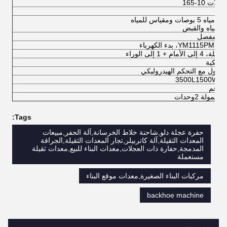
لات 10-165
 المياه والقبض
ار المفصل
YM1115PM1، بدء الكهرباء
إلى الأمام + 1 إلى الوراء
روليكية
لطبول مع التحكم الهيدروليكي
3500L1500W25
م
Tags:
حفرة عجلة دلو,شاحنة خلاط الخرسانة,آلة الحفر,مبيعات
المعدات الثقيلة,آلة كاتربيلر,تجار المعدات الثقيلة,الجرافة
المدمجة,حفارة ذات العجلات,معدات البناء للبيع,معدات ثقيلة
مستعملة
مركبات البناء الصغيرة,معدات موقع البناء
backhoe machine