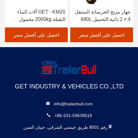
جهاز مزيج الخرسانة المتنقل
GET - KM20 آلات البناء
4 × 2 ذاتية التحميل 680L
الثقيلة 2000kg محمول
طبل 200L آلة مزيج
عجلات مفصلة مضغوطة
الخرسانة
احصل على أفضل سعر
احصل على أفضل سعر
GET INDUSTRY & VEHICLES CO.,LTD
info@trailerbull.com
+86-531-59639518
رقم 8001 طريق جينشي الشرقي، جينان الصين