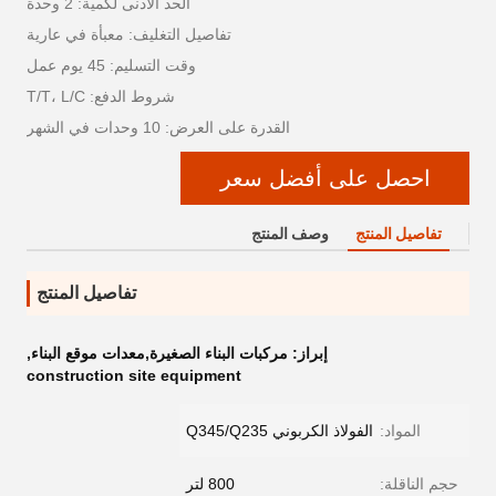
الحد الأدنى لكمية: 2 وحدة
تفاصيل التغليف: معبأة في عارية
وقت التسليم: 45 يوم عمل
شروط الدفع: T/T، L/C
القدرة على العرض: 10 وحدات في الشهر
احصل على أفضل سعر
تفاصيل المنتج
وصف المنتج
تفاصيل المنتج
إبراز:
مركبات البناء الصغيرة,معدات موقع البناء
,
construction site equipment
المواد:
الفولاذ الكربوني Q345/Q235
حجم الناقلة:
800 لتر