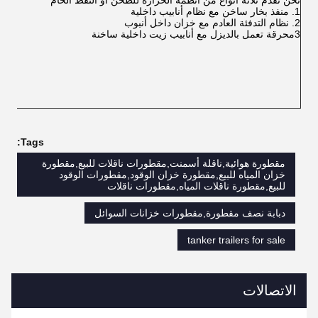
نحن نقدم ثلاثة أنواع من أنظمة الحرارة للطحن أو النفط الخام
1. منفذ بخار ساخن مع نظام أنابيب داخلية
2. نظام التدفئة العادم مع خزان داخل أنبوب
3محرقة تعمل بالديزل مع أنابيب زيت داخلية ساخنة
Tags:
مقطورة هوائية,ناقلة أسمنت,مقطورات ناقلات للبيع,مقطورة
خزان المياه للبيع,مقطورة خزان الوقود,مقطورات الوقود
للبيع,مقطورة ناقلات المياه,مقطورات ناقلات
دبابة نصف مقطورة,مقطورات خزانات السوائل
tanker trailers for sale
الاتصالات