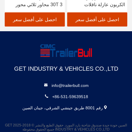
الكربون عازلة ناقلات
30T 3 محاور ثلاثي محور
المقطورات لزيت النخيل
ناقلات المقطورات للبيع
النفط الخام البيتوم
احصل على أفضل سعر
احصل على أفضل سعر
GET INDUSTRY & VEHICLES CO.,LTD
info@trailerbull.com
+86-531-59639518
رقم 8001 طريق جينشي الشرقي، جينان الصين
الصين جودة جيدة صندوق شاحنة بارد المورد. حقوق الطبع والنشر © 2018-2025 GET
INDUSTRY & VEHICLES CO.,LTD جميع الحقوق محفوظة