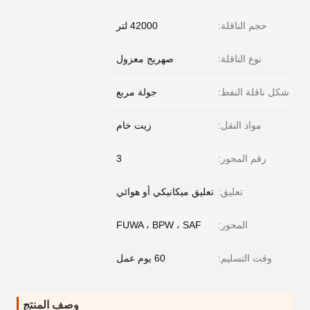
حجم الناقلة:
42000 لتر
نوع الناقلة:
صهريج معزول
شكل ناقلة النفط:
جولة مربع
مواد النقل:
زيت خام
رقم المحور:
3
تعليق:
تعليق ميكانيكي أو هوائي
المحور:
FUWA ، BPW ، SAF
وقت التسليم:
60 يوم عمل
وصف المنتج