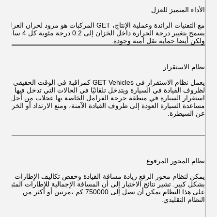
الأداء المتميز للعزل
مع التقنيات الرائدة وعملية الإنتاج، GET المركبات هو 
يسمح بتغيير درجة ا
ولكن أيضا حماية نقل آمنة وجودة.
نظام الاستقرار
يعمل نظام الاستقرار في GET Vehicles كمراقبة في الوقت الحقيقي
لظروف القيادة في السيارة ويتدخل تلقائيًا في الحالات التي تدخل فيها
استقرار السيارة في منطقة حرجة.الفرامل الخاصة بها عجلات من أجل
مساعدة السيارة العودة إلى ظروف القيادة الآمنة، ومنع الارتداد أو الخروج
عن السيطرة.
نظام المحور المرفوع
يمكن لنظام محور الرفع زيادة مسافة القيادة وخفض تكاليف الإطارات
بشكل كبير. تشير نتائج الاختبار إلى أن المسافة الإجمالية للإطارات المثبتة
على هذا النظام يمكن أن تصل إلى 750000 كم ،مرتين أو أكثر من
النظام التقليدي.