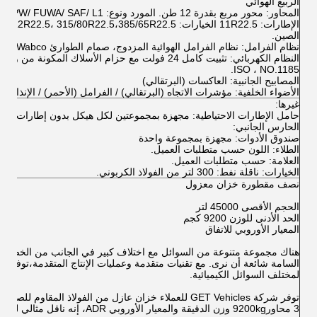
الربيع الهوائي
المحاور: محور مربع بقدرة 12 طن. المورد ونوع: BPW/ FUWA/ SAF/ L1.
الإطارات
الصين.
نظام الفرامل: نظام الفرامل الهوائية المزدوج، صمام الطوارئ Wabco، خيارات: ABS.
ISO ، NO.1185.
المصابيح الجانبية: العاكسات (البرتقالي)
الأضواء الخلفية: مؤشرات الاتجاه (البرتقالي) / الفرامل (الأحمر) / الإنذار ال
غيرها:
حامل الإطارات الاحتياطية: مجهزة بمجموعتين لكل هيكل بدون إطارات احتي
الحارس الجانبي:
صندوق الأدوات: مجهزة بمجموعة واحدة
الطلاء: اللون حسب متطلبات العميل.
العلامة: حسب متطلبات العميل.
الخيارات: ناقلة نفط: 300 لتر من الفولاذ الكربوني.
نصف مقطورة خزان معزول
الحجم الأقصى 45000 لتر
الحد الأدنى للوزن 9200 كجم
المعيار الأوروبي للاتفاق
هناك مجموعة متنوعة من السوائل مع اختلاف كبير في الجانب من الخصائص الف
السامة شائعة أن نرى. مع تقنيات متقدمة وعمليات الإنتاج المتقدمة،توفر 
لمختلف السوائل الكيميائية.
توفر شركة GET Vehicles للعملاء خزان عازل من الفولاذ المق
3 محاور9200kg وزن الدقيقة والمعيار الأوروبي ADR، إنه ناقل مثالي لصناعة اللوجستيات الكيميائية العضوية.