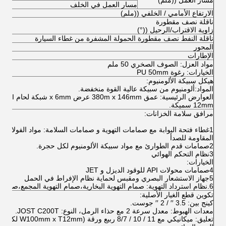
مسار العمل ((ملم)
مسار العمل في الخلف
الارتفاع الأمامي / الخلفي ((ملم)
ناقلة نصف مقطورة
زاوية الاقتراب/الرحيل ((°)
ناقلة النفط نصف مقطورة الحمولة المشفرة من غطاء السيارة
المحور
الإطارات
مواد العزل: الصوف الصخري 50 ملم
الخيارات: رغوة PU 50mm
هيكل سبيكة الألومنيوم:
المواد:ألومنيوم من سبيكة عالية القوة منخفضة.
العوارض ال
12mm سميكة.
مرافق سلامة الخزانات:
1غطاء فتحة البوابة مع صمامات التهوية و صمامات السلامة: مواد الفولاذ الك
المقاومة للصدأ
2صمامات قدم الطوارئ مع مواد سبيكة الألومنيوم لكل حجرة.
3نظام التحكم الهوائي
الخيارات:
4صمامات محولات API للوقود الديزل و JET
5جهاز الاستشعار البصري ومقبس لحماية نظام الإفراط في الحمل
6.نظام استرداد التهوية: صمام التهوية البخارية،صمام التهوية المجمع،صمام محول البخار،مفصل استرداد البخار
تكوين قطع الغيار الأصلية:
كينج بين: 3.5 ′′ / 2 ′′ جوست.
معدات الهبوط: معدل سرعة 2 مع حذاء الرمل، النوع: JOST C200T.
تعليق: ميكانيكي 