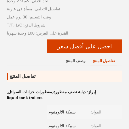
الحد الأدنى لكمية: 2 وحدة
تفاصيل التغليف: معبأة في عارية
وقت التسليم: 30 يوم عمل
شروط الدفع: T/T، L/C
القدرة على العرض: 100 وحدة شهريا
احصل على أفضل سعر
تفاصيل المنتج
وصف المنتج
تفاصيل المنتج
إبراز:
دبابة نصف مقطورة,مقطورات خزانات السوائل
,
liquid tank trailers
المواد:
سبيكة الألومنيوم
المواد:
سبيكة الألومنيوم