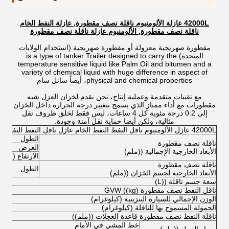
42000L عازلة الألومنيوم ناقلة نصف مقطورة, عازلة النفط الخام
ناقلة نصف مقطورة, الألومنيوم عازلة ناقلة نصف مقطورة
مقطورة صهريجية معزولة أو مقطورة صهريجية (استخدام الولايات
المتحدة) is a type of tanker Trailer designed to carry the
temperature sensitive liquid like Palm Oil and bitumen and a
variety of chemical liquid with huge difference in aspect of
physical and chemical properties، أيضاً سائل سام
مع تقنيات متقدمة وعملية إنتاج، نحن نقدم لخزان العزل شبه
مقطورات مع أداء ممتاز.الذي يسمح بتغيير درجة الحرارة داخل الخزان
إلى 0.2 درجة مئوية كل 4 ساعات، ليس فقط لخلق ظروف نقل
مثالية، ولكن أيضا حماية نقل آمنة وجودة.
42000L عازل الألومنيوم ناقل النفط النفط الخام عازل ناقل النفط النفط النفط النفط
الطول
ناقلة نصف مقطورة
العرض
الأبعاد الخارجية الإجمالية ((ملم)
الارتفاع (التفر
ناقلة نصف مقطورة
الطول
الأبعاد الخارجية لجسم الخزان ((ملم)
سعة جسم ناقلة ((L)
ناقل النفط نصف مقطورة GVW ((kg)
الوزن الإجمالي للسيارة البنزينية (كيلوغرام)
الحمولة المسموح بها للناقلة (كيلوغرام)
ناقلة النفط نصف مقطورة قاعدة العجلات ((ملم))
خط المشي في الأمام