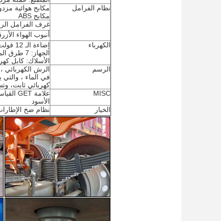
نظام الفرامل
مكابح ABS
غرف الفرامل الرباعية T30/30، غرف ا
أنبوب الهواء الأزرق لـ 3/8 لـ 3/8 لـ أحمر لـ إمدادات، خزانات
الكهرباء
إضاءة الـ 12 فولت LED مع سلك التسلسل فيليبس، تلبي معايير DOT و SAE.
الجهاز: 7 طرق المقبس SAE القياسية، الصين
الأسلاك: كابل كهربائي محم
الرسم
الرش الكهربائي ، 
في الماء ، والتي 
كهربائي ثابت، وت
MISC
علامة T
الأسود
الخيار
نظام ضخ الإطارات (I