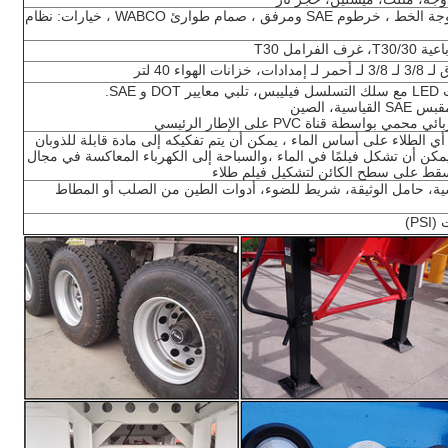
مكابح هوائية مزدوجة الخط ، خرطوم SAE ومرفق ، صمام طوارئ WABCO ، خيارات: نظام
لفرامل T30
 الهواء 40 لتر
ي بواسطة قناة PVC على الإطار الرئيسي
أي الطلاء على أساس الماء ، يمكن أن يتم تفكيكه إلى مادة قابلة للذوبان
يمكن أن تشكل فيلمًا في الماء ،والسباحة إلى الكهرباء المعاكسة في مجال
سقط على سطح الكائن لتشكيل فيلم طلاء
GE القياسية، حامل الوثيقة، شريط للضوء، أدوات الطين من الصلب أو المطاط
PS)