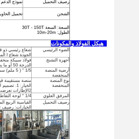
رصيف التحميل
نموذج الدعم 
الشحن
تحميل الحاو
السعة: السعة 30T - 150T
الطول: 10m-20m
3هيكل الفولاذ والمكونات
الضوء الرئيسي
الجودة شعاع I المطاط الساخن ، ASTM A572 الصف 50 أو ما يعادله (Q345)
أجهزة التشنج
الدرجة 50 أو ما يعادلها (Q345)
أرضية المنصة
1/5 " ( 5 ملم) سمك ASTM A572 الدرجة 50 صفيحة الفولاذ المسجلة
المنخفضة
نوع المنصة
منصة مستقيمة قي
المنخفضة
الخيار: 1. تصميم التجويف المتوسط
2الإطارات تعرضت للمنصة المستقيمة
المرفق العلوي
1/4 ′′ لوحة التقاط مع JOST 2 ′′ قطر مربع النوع الملك دبوس لكل معيار SAE
رصيف التحميل
القياسية الربيع ال
الخيارات: رصيف 