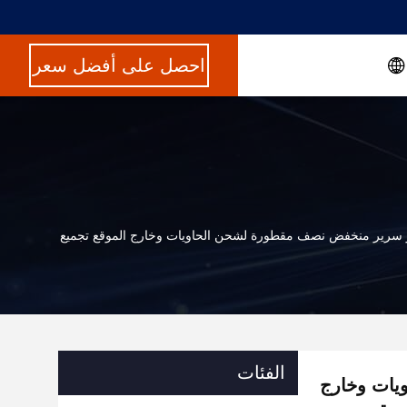
احصل على أفضل سعر
الفئات
يات وخارج