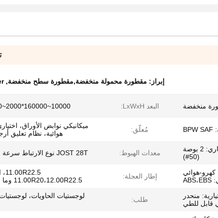
ت
إبراز:
مقطورة محمولة منخفضة,مقطورة سطح منخفضة
,
er
رة منخفضة
البعد LxWxH:
10000~160000*2000~3500مم
ميكانيكي نوابض الأوراق، اختيار
مُعلّق:
هوائية، نظام تعليق أر
JOST 3.5 بوصة (90#)، اختياري: 2 بوصة
معدات الهبوط:
JOST 28T نوع الارتباط سرعة مزدوجة
(50#)
 كهرو-هوائي
22.5
إطار العجلة:
11.00R20،12.00R22.5 وما إلى ذلك
يارية: منحدر
لوجستيات الحاويات، لوجستيات 
طلب:
 قابل للطي