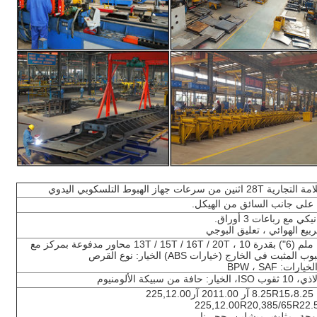
على جانب السائق من الهيكل.
 مع رباعات 3 أوراق.
ربيع الهوائي ، تعليق البوجي
محاور مربعة 150 ملم (6") بقدرة 13T / 15T / 16T / 20T ، 10 محاور مدفوعة بمركز مع
 في الخارج (خيارات ABS) الخيار: نوع القرص
سبيكة الألومنيوم
إطارات بلا أنابيب، 8.25R15،8.25 آر 2011.00 آر225,12.00
وجة، مثلث، ميشلين، حجر نار