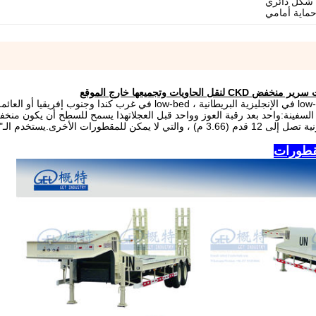
 شكل دائري
ماية أمامي
لحاويات وتجميعها خارج الموقع
المقطورة المنخفضة (low-boy في الولايات المتحدة ، low-loader في الإنجليزية البريطانية ، low-bed في غرب كندا
نة:واحد بعد رقبة العوز وواحد قبل العجلاتهذا يسمح للسطح أن يكون منخفضا
مع المقطورات الأخرى. ويوفر القدرة على حمل حمولات قانونية تصل إلى 12 قدم (3.66 م) ، والتي لا يمكن للمقطورات الأخر