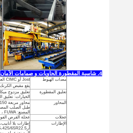
4. شاسية المقطورة الحاويات و صمامات الأمان
معدات الهبوط
Jost أو CIMC العلامة التجارية 28T اثنين من سرعات جهاز الهبوط التلسكوبي اليدوي
يقع مقبض الكرنك 
تعليق المقطورة
تعليق مزدوج ميكانيكي
الخيارات: تعليق ال
المحاور
طبل الصلب المصبوب المثبت
المصنع: FUWA ، الخيارات: BPW ، SAF
عجلات
عجلة القرص الفولاذي، 10 ثقوب ISO، الخيار: حافة من 
الإطارات
آر225,12.00R20,385/65R22.5،425/65R22.5
المصنع: عملة مزد