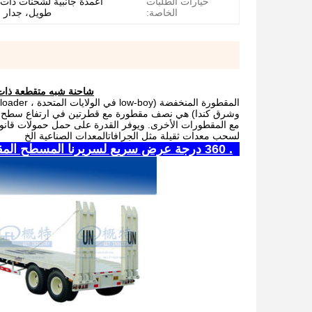
خيارات الطلبات
أعمدة جانبية لشحنات ذات
الخاصة:
طويل، جدار ح
شاحنة شبه متقطعة ذات سرير منخفض CKD لنقل ا
وشرق كندا) هي نصف مقطورة مع قطرتين في ارتفاع سطح السفي
لسحب معدات ثقيلة مثل الجرافاتالمعدات الصناعية الخ
1. 360 درجة عرض سريع لسريرنا المسطح المقطورات