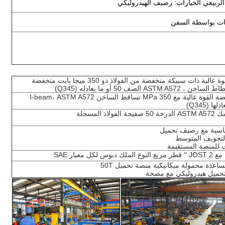
الربيعي الخيارات: رصيف الهيدروليكي
يات بواسطة السفن
شعاع رئيسي ذو قوة عالية ذات سبيكة منخفضة من الفولاذ ذو 350 ميجا بايت منخفضة
فولاذ سبيكة منخفضة القوة عالية مع 350 MPa تساقط الساخن I-beam، ASTM A572
اسية مع رصيف تحميل
مساعدة محمولة ميكانيكية منصة تحميل 50T
تحميل هيدروليكي مع مضخة