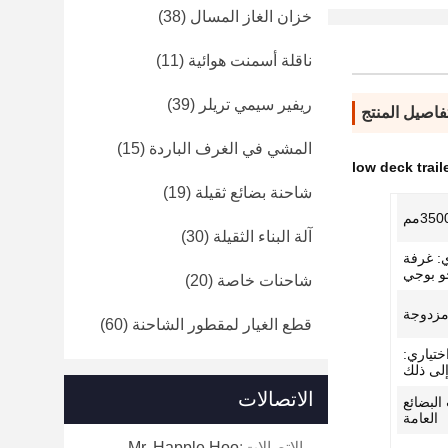
خزان الغاز المسال
(38)
ناقلة أسمنت هوائية
(11)
ريفير سيمي تريلر
(39)
فاصيل المنتج
المشي في الغرف الباردة
(15)
low deck trail
شاحنة بضائع ثقيلة
(19)
آلة البناء الثقيلة
(30)
ي: غرفة
جو بوجي
شاحنات خاصة
(20)
قطع الغيار لمقطور الشاحنة
(60)
11.00R، اختياري:
الاتصالات
البضائع
العامة
الاتصالات:
Mr. Happle Hoo