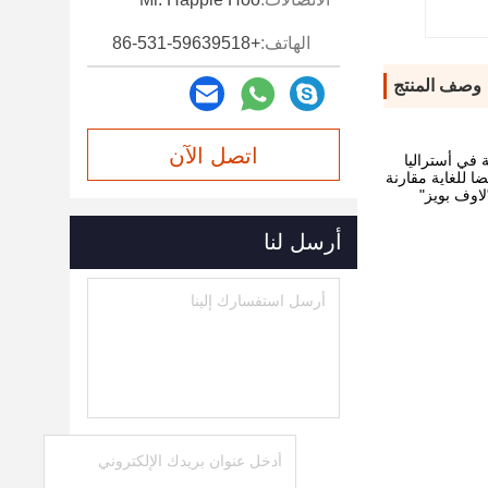
الهاتف:
+86-531-59639518
وصف المنتج
اتصل الآن
 وجنوب إفريقيا أو العائمة في أستراليا
 للغاية مقارنة
ى.يستخدم الـ"لاوف بويز"
أرسل لنا