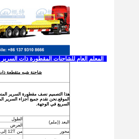
2المعلم العام للشاحنات المقطورة ذات السرير المسطح
شاحنة شبه متقطعة ذات سرير منخفض CKD لنقل ا
الموقع.نحن نقدم جميع أجزاء السرير ا
السريع في الوجهة.
الطول
البعد ((ملم)
العرض
محور
من 12T إلى 20T ومحاور العجلات