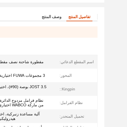
تفاصيل المنتج
وصف المنتج
اسم المقطع الدعائي:
مقطورة شاحنة نصف مقطو
المحور:
3 مجموعات FUWA اختيارية: BPW SAF
Kingpin::
نظام فرامل مزدوج الدائرة
نظام الفرامل:
من ماركة WABCO اختياري: ABS،EBS
آلية مساعدة زنبركية، اخت
تحميل المنحدر:
هيدروليكي