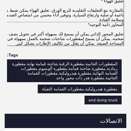
تعليق الهواء *
بالمقارنة مع التعليقات التقليدية للربع الورق، تعليق الهواء يمكن ضبط مدى
ناعمة أو صلبة وارتفاع السيارة، وتوفير أداء محسن من امتصاص الصدمات
وسلامة القيادة.
المحاور ذاتية التوجيه*
تعليق المحور الذاتي يمكن أن يسمح لك بسهولة أكبر في تحويل نصف مقط
ضخمة، يمكن أن يسمح لمقطورات شاحنات ضخمة بالعمل بسهولة في
المساحة الضيقة. يمكن أن يقلل من تكاليف الإطارات بشكل كبير.
Tags:
المقطورات الجانبية,مقطورة الرقبة,شاحنة قمامة نهاية,مقطورة
رمادية,مقطورة شاحنة قمامة,مقطورة ألومنيوم,مقطورات
القمامة النهائية,مقطورة هيدروليكية,مقطورات القمامة
الجانبية,مقطورة هدر ذات محور واحد
مقطورة هيدروليكية,مقطورات القمامة الثقيلة
end dump truck
الاتصالات