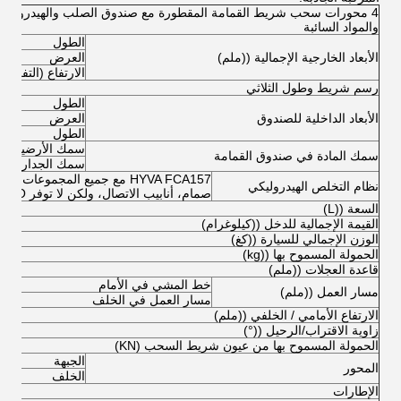
4 محورات سحب شريط القمامة المقطورة مع صندوق الصلب والهيدروليكية
والمواد السائبة
الطول
الأبعاد الخارجية الإجمالية ((ملم)
العرض
الارتفاع (التفريغ)
رسم شريط وطول الثلاثي
الطول
الأبعاد الداخلية للصندوق
العرض
الطول
سمك الأرضية
سمك المادة في صندوق القمامة
سمك الجدار الجا
HYVA FCA157 مع جميع المجموعات
نظام التخلص الهيدروليكي
صمام، أنابيب الاتصال، ولكن لا توفر PTO.
السعة ((L)
القيمة الإجمالية للدخل ((كيلوغرام)
الوزن الإجمالي للسيارة ((كغ)
الحمولة المسموح بها ((kg)
قاعدة العجلات ((ملم)
خط المشي في الأمام
مسار العمل ((ملم)
مسار العمل في الخلف
الارتفاع الأمامي / الخلفي ((ملم)
زاوية الاقتراب/الرحيل ((°)
الحمولة المسموح بها من عيون شريط السحب (KN)
الجبهة
المحور
الخلف
الإطارات