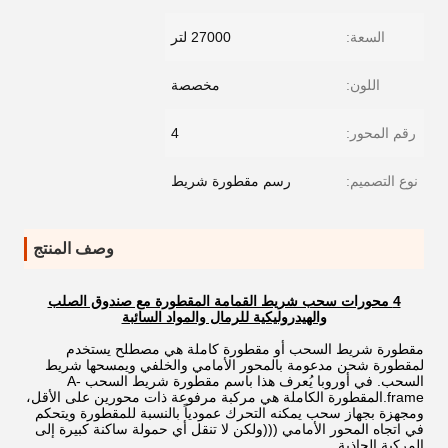
السعة:
27000 لتر
اللون:
مخصصة
رقم المحور:
4
نوع التصميم:
رسم مقطورة شريط
وصف المنتج
4 محورات سحب شريط القمامة المقطورة مع صندوق الصلب
والهيدروليكية للرمال والمواد السائبة
مقطورة شريط السحب أو مقطورة كاملة هي مصطلح يستخدم
لمقطورة شحن مدعومة بالمحور الأمامي والخلفي ويمسحها شريط
السحب. في أوروبا يُعرف هذا باسم مقطورة شريط السحب A-
frame.المقطورة الكاملة هي مركبة مرفوعة ذات محورين على الأقل،
ومجهزة بجهاز سحب يمكنه التحرك عمودياً بالنسبة للمقطورة ويتحكم
في اتجاه المحور الأمامي (((ولكن لا تنقل أي حمولة ساكنة كبيرة إلى
المركبة الجاذبة.