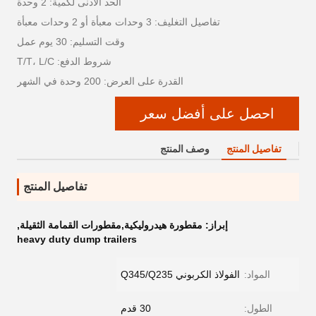
الحد الأدنى لكمية: 2 وحدة
تفاصيل التغليف: 3 وحدات معبأة أو 2 وحدات معبأة
وقت التسليم: 30 يوم عمل
شروط الدفع: T/T، L/C
القدرة على العرض: 200 وحدة في الشهر
احصل على أفضل سعر
تفاصيل المنتج
وصف المنتج
تفاصيل المنتج
إبراز:
مقطورة هيدروليكية,مقطورات القمامة الثقيلة
,
heavy duty dump trailers
المواد:
الفولاذ الكربوني Q345/Q235
الطول:
30 قدم