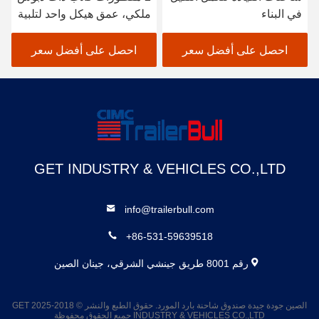
في البناء
ملكي، عمق هيكل واحد لتلبية
احتياجات نقل الأحمال الثقيلة
احصل على أفضل سعر
احصل على أفضل سعر
GET INDUSTRY & VEHICLES CO.,LTD
info@trailerbull.com
+86-531-59639518
رقم 8001 طريق جينشي الشرقي، جينان الصين
الصين جودة جيدة صندوق شاحنة بارد المورد. حقوق الطبع والنشر © 2018-2025 GET
INDUSTRY & VEHICLES CO.,LTD جميع الحقوق محفوظة