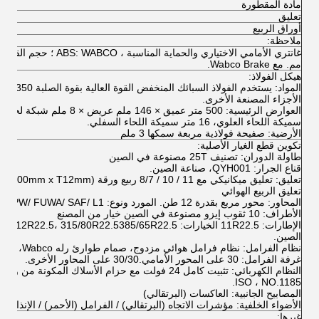
مادة المقطورة
تعليق
أوراق الربيع
ملاحظة:
مم. مع Wabco Brake.
هيكل الفولاذ:
الأجزاء المصنعة الأخرى.
سميكة اللحاء العلوي، 16 متر سميكة اللحاء السفلي.
الأرضية: صفيحة فولاذية مربعة سمكها 3 ملم
تكوين قطع الغيار الأصلية:
طاولة الدوران: تصنيف 25T مصنوعة في الصين
قناع الجرار: QYH001، صناعة الصين.
تع
تعليق الربيع الهوائي
المحاور: محور مربع بقدرة 12 طن. المورد ونوع: BPW/ FUWA/ SAF/ L1.
الأطراف: 10 ثقوب إيزو مصنوعة في الصين خيار من المصنع
الإطارات: 
الصين.
نظام الفرامل: نظام فرامل هوائي مزدوج، صمام طوارئ رله Wabco، خيارات: ABS.
غرفة الفرامل: 30 على المحور الأمامي.30/30 على المحاور الأخرى.
ISO ، NO.1185.
المصابيح الجانبية: العاكسات (البرتقالي)
الأضواء الخلفية: مؤشرات الاتجاه (البرتقالي) / الفرامل (الأحمر) / الإنذار ال
غيرها: