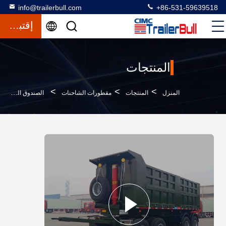
info@trailerbull.com
+86-531-59639518
إقتباس
المنتجات
>
>
>
المنزل
المنتجات
مقطورات الشاحنات
الصندوق الفولاذي سحب القمامة رادية نصف مقطورة 4 محاور للرمال والمواد السائبة