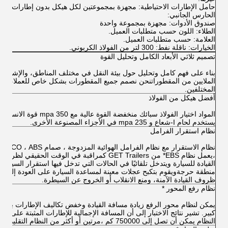
حامل الإطارات الاحتياطية: مجهزة بمجموعتين لكل هيكل بدون إطارات احتي
الحارس الجانبي:
صندوق الأدوات: مجهزة بمجموعة واحدة
الطلاء: اللون حسب متطلبات العميل.
العلامة: حسب متطلبات العميل.
الخيارات: ناقلة نفط: 300 لتر من الفولاذ الكربوني.
تصميم ثلاثي الأبعاد الكامل وتحليل القوة
بناء على فهم كامل وتحليل حول بيئة النقل في مختلف المناطق، والإشارة إ
الملايين من المقطوراتنحن نصمم جميع المقطورات بشكل خاص للعملاء
المختلفين.
أفضل هيكل من الفولاذ
المواد اختيار الفولاذ سبائك منخفضة القوة عالية مع 350 mpa قوة الان
يستخدم لحام I-شعاع و 235 mpa في الأجزاء المصنوعة الأخرى.
نظام استقرار الفرامل
،يعمل نظام EBS* من GET Trailers كمراقبة في الوقت الحقيقي لظروف
القيادة للسيارة ويتدخل تلقائيًا في الحالات التي تدخل فيها استقرار السيارة
منطقة حرجةويقوم بتكبح عجلات معينة لمساعدة السيارة على العودة إلى
ظروف القيادة الآمنة، ومنع الانقلاب أو الخروج عن السيطرة.
نظام رفع المحور *
يمكن لنظام محور الرفع زيادة مسافة القيادة وخفض تكاليف الإطارات بشك
كبير. تشير نتائج الاختبار إلى أن المسافة الإجمالية للإطارات المثبتة على هذا
النظام يمكن أن تصل إلى 750000 كم ،مرتين أو أكثر من النظام التقليدي.