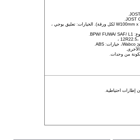
تعليق: تعليق ميكانيكي مع 11 / 10 / 8/7 ربيع ورقة (W100mm x T12mm لكل ورقة). الخيارات: تعليق بوجي ،
AB.
 إطارات احتياطية.