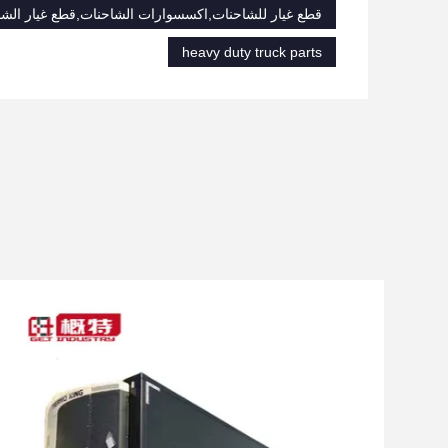
قطع غيار للشاحنات,اكسسوارات الشاحنات,قطع غيار الشاح
heavy duty truck parts