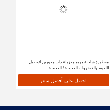
مقطورة شاحنة مربع معزولة ذات محورين لتوصيل
t
اللحوم والخضروات المجمدة / المجمدة
التبر
احصل على أفضل سعر