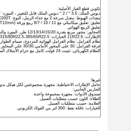
تكوين قطع الغيار الأصلية:
دبوس الملك: 3.5 ′′ / 2 ′′ دبوس الملك قابل للتغيير ، المورد: JOST.
معدات الهبوط: معدل سرعة 2 مع حذاء الرمل، النوع: JOST C200T.
تعليق الربيع الهوائي
المحاور: محور مربع بقدرة 12/13/14/15/20 طن. المورد والنوع: BPW/ FUWA/ SAF/ L1.
الإطارات: 11R22.5 الخيارات: 12R22.5، 315/80R22.5،385/65R22.5 ،
نظام الفرامل: نظام الفرامل الهوائية المزدوج، صمام الطوارئ Wabco، خيارات: S
غرفة الفرامل: 30 على المحور الأمامي.30/30 على المحاور الأخرى.
النظام الكهربائي: تثبيت 24 فولت كامل مع حزام الأسلاك المكونة من وحدات.
غيرها:
حامل الإطارات الاحتياطية: مجهزة بمجموعتين لكل هيكل بدون
الحارس الجانبي:
صندوق الأدوات: مجهزة بمجموعة واحدة
الطلاء: اللون حسب متطلبات العميل.
العلامة: حسب متطلبات العميل.
الخيارات: ناقلة نفط: 300 لتر من الفولاذ الكربوني.