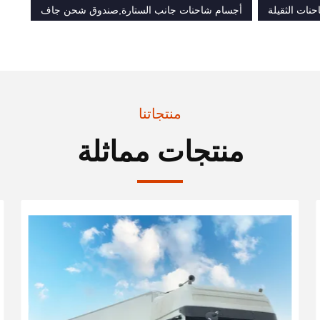
نات الثقيلة
أجسام شاحنات جانب الستارة,صندوق شحن جاف
منتجاتنا
منتجات مماثلة