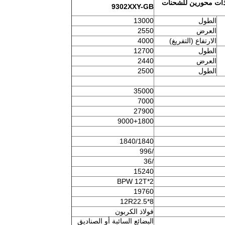
لق طوله 13 متر مقطورة ذات محورين للشحنات
9302XXY-GB
الطول
13000
العرض
2550
الارتفاع (التفريغ)
4000
الطول
12700
العرض
2440
الطول
2500
35000
7000
27900
9000+1800
1840/1840
/996
/36
15240
BPW 12T*2
19760
12R22.5*8
فولاذ الكربون
البضائع السائبة أو الصناديق