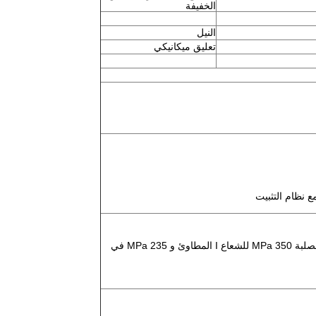
الخفيفة
النيل
تعليق ميكانيكي
المواد: يستخدم الفولاذ السبائك المنخفض القوة العالية بقوة الصلبة 350 MPa للشعاع I المطاوئ و 235 MPa في