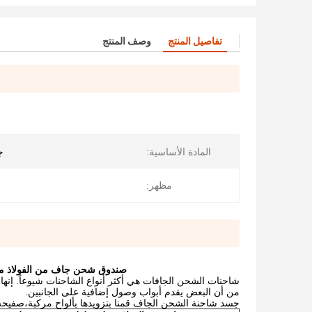
تفاصيل المنتج
وصف المنتج
المادة الأساسية:
ج
مظهر:
صندوق شحن جاف من الفولاذ مغلق طوله 13 متر مقطورة ذات محورين للش
شاحنات الشحن الجافات هي أكثر أنواع الشاحنات شيوعاً. إ
من أن البعض يقدم أبواب وصول إضافية على الجانبين.
جسد شاحنة الشحن الجاف قمنا بتزويدها بألواح مركبة،صفيح