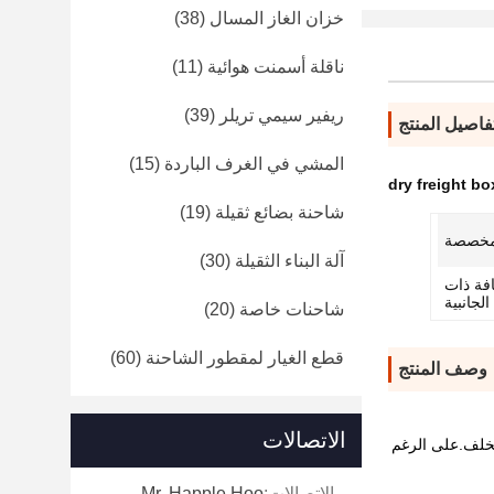
خزان الغاز المسال
(38)
ناقلة أسمنت هوائية
(11)
ريفير سيمي تريلر
(39)
فاصيل المنتج
المشي في الغرف الباردة
(15)
dry freight bo
شاحنة بضائع ثقيلة
(19)
خصصة
آلة البناء الثقيلة
(30)
افة ذات
الجانبية
شاحنات خاصة
(20)
قطع الغيار لمقطور الشاحنة
(60)
وصف المنتج
الاتصالات
لخلف.على الرغم
الاتصالات:
Mr. Happle Hoo