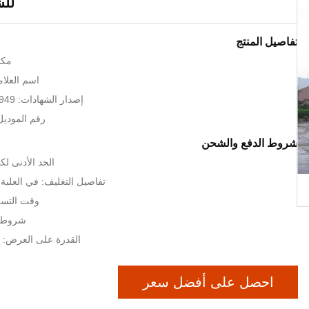
لل
تفاصيل المنتج
مكا
اسم العلامة 
إصدار الشهادات: ISO9001/TS16949
رقم الموديل: 2XXY-GB
شروط الدفع والشحن
الحد الأدنى لكمية: 3 
تفاصيل التغليف: في العلبة
وقت التسليم: 20 
شروط الدفع
القدرة على العرض: 100 وحدة شهريا
احصل على أفضل سعر