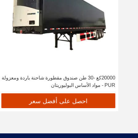
ديو
20000كغ -30 طن صندوق مقطورة شاحنة باردة ومعزولة
PUR - مواد الأساس البوليوريتان
احصل على أفضل سعر