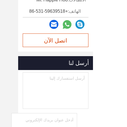
الهاتف:
+86-531-59639518
اتصل الآن
أرسل لنا