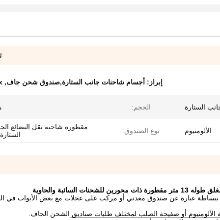
ت
إبراز:
أجسام شاحنات جانب الستارة,صندوق شحن جاف
,
x
انب الستارة
الحجم:
م
مقطورة شاحنة نقل البضائع الج
الألومنيوم
نوع الصندوق:
الستارة 
حنات السائبة والحاوية
نها ببساطة عبارة عن صندوق معدني أو مركب على عجلات مع بعض الأبواب في ا
ة الألومنيوم أو صفيحة الصلب لمختلف طلبات صناديق الشحن الجاف.