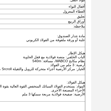
مواد النقل:
أقفال التواء
الغطاء المعزول
تعليق
أوراق الربيع
ملاحظة:
مادة جدار الصندوق:
علبة أو ورقة ملفوفة من الفولاذ الكربوني
هيكل الإطار
الباب الخلفي: منصة فولاذية مع قفل الحاوية
نظام مكابح WABCO، مسافة: 540m
أرضية: 3 ملم من الفولاذ
الخيار: مركز الأرضية أجزاء متحركة للرويل والثقيلة Srcroll مع نظام التثبيت
هيكل الفولاذ:
الأجزاء المصنعة الأخرى.
الأرضية: صفيحة فولاذية مربعة سمكها 3 ملم