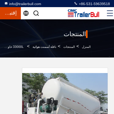
info@trailerbull.com
+86-531-59639518
إقتباس
المنتجات
>
>
>
المنزل
المنتجات
ناقلة أسمنت هوائية
33000L حاوية البستنة الجافة في الغسيل ناقلات نصف المقطورات مع مواد الفولاذ الكربوني