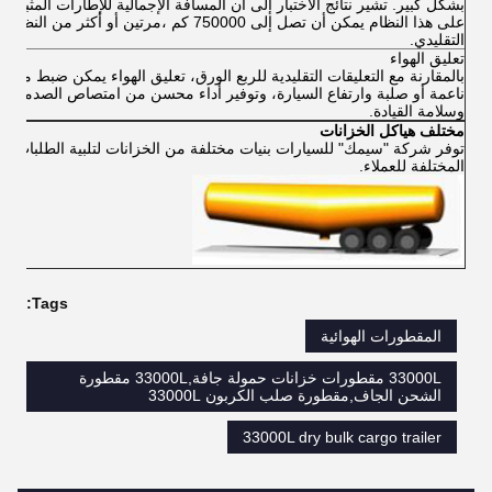
بشكل كبير. تشير نتائج الاختبار إلى أن المسافة الإجمالية للإطارات المثبتة
على هذا النظام يمكن أن تصل إلى 750000 كم ،مرتين أو أكثر من النظام
التقليدي.
تعليق الهواء
بالمقارنة مع التعليقات التقليدية للربع الورق، تعليق الهواء يمكن ضبط مدى
ناعمة أو صلبة وارتفاع السيارة، وتوفير أداء محسن من امتصاص الصدمات
وسلامة القيادة.
مختلف هياكل الخزانات
توفر شركة "سيمك" للسيارات بنيات مختلفة من الخزانات لتلبية الطلبات
المختلفة للعملاء.
Tags:
المقطورات الهوائية
33000L مقطورات خزانات حمولة جافة,33000L مقطورة
الشحن الجاف,مقطورة صلب الكربون 33000L
33000L dry bulk cargo trailer