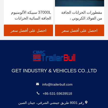
مقطورات الخزانات الجافة
37000L سبيكة الألومنيوم
من الفولاذ الكربوني ،
الجافة السائبة الخزانات
مقطورات نقل الأسمنت
المضغوطة مع ثلاثة محاور
الجاف
احصل على أفضل سعر
احصل على أفضل سعر
GET INDUSTRY & VEHICLES CO.,LTD
info@trailerbull.com
+86-531-59639518
رقم 8001 طريق جينشي الشرقي، جينان الصين