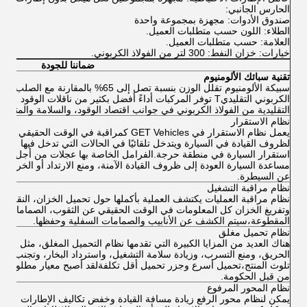
الحارس الجانبي:
صندوق الأدوات: مجهزة بمجموعة واحدة
الطلاء: اللون حسب متطلبات العميل.
العلامة: حسب متطلبات العميل.
خيارات: خزان النفط: 300 لتر من الفولاذ الكربوني.
ضماننا للجودة
تقنية سبائك الألومنيوم
سبيكة الألومنيوم تقلل الوزن بنسبة تصل إلى 65% بالمقارنة مع الصلب
الكربوني التقليديT توفر المركبات أداءً أفضل بكثير من ناقلات الوقود
التقليدية من الفولاذ الكربوني في جوانب اقتصاد الوقود، والسلامة والمتانة.
نظام الاستقرار
يعمل نظام الاستقرار في GET Vehicles كمراقبة في الوقت الحقيقي
لظروف القيادة في السيارة ويتدخل تلقائيًا في الحالات التي تدخل فيها
استقرار السيارة في منطقة حرجة.الفرامل الخاصة بها عجلات من أجل
مساعدة السيارة العودة إلى ظروف القيادة الآمنة، ومنع الارتداد أو الخروج
عن السيطرة.
نظام مراقبة التشغيل
نظام مراقبة العمليات يكتشف العملية بأكملها حول تحميل الخزان، النقل
وتفريغ الخزان كل المعلومات في الوقت الحقيقي عن الثقوب، الصمامات
المقطوعة،سيتم الكشف عن الأنابيب والصمامات السفلية وحفظها.
نظام تحميل مغلق
هناك العديد من المزايا الكبيرة التي تقدمها نظام التحميل المغلق، مثل منع
الحريق، ومنع التسرب، وزيادة سلامة التشغيل، واسترداد البخار، وتجنب
تلوث المنتج،تحميل أسرع وجزر تحميل أقل تكلفةلقد أصبح معيار مطلوب
من قبل الحكومة.
نظام المحور المرفوع
يمكن لنظام محور الرفع زيادة مسافة القيادة وخفض تكاليف الإطارات