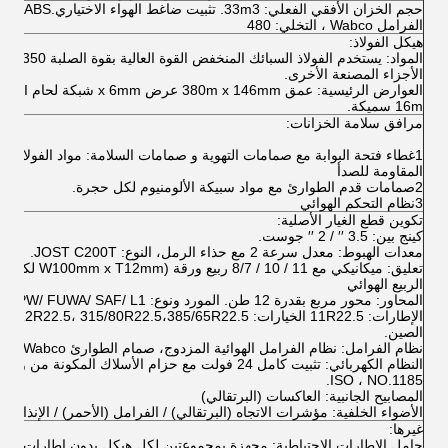
الفرامل Wabco ، التخلي: 480
هيكل الفولاذ:
الأجزاء المصنعة الأخرى.
العوارض ال
16m سميكة.
مرافق سلامة الخزانات:
1غطاء فتحة البوابة مع صمامات التهوية و صمامات السلامة: مواد الفولاذ الك
المقاومة للصدأ
2صمامات قدم الطوارئ مع مواد سبيكة الألومنيوم لكل حجرة.
3نظام التحكم الهوائي
تكوين قطع الغيار الأصلية:
كينج بين: 3.5 ′′ / 2 ′′ جوست.
معدات الهبوط: معدل سرعة 2 مع حذاء الرمل، النوع: JOST C200T.
تعليق: ميكانيكي 
الربيع الهوائي
المحاور: محور مربع بقدرة 12 طن. المورد ونوع: BPW/ FUWA/ SAF/ L1.
الإطارات
الصين.
نظام الفرامل: نظام الفرامل الهوائية المزدوج، صمام الطوارئ Wabco، خيارات: ABS.
ISO ، NO.1185.
المصابيح الجانبية: العاكسات (البرتقالي)
الأضواء الخلفية: مؤشرات الاتجاه (البرتقالي) / الفرامل (الأحمر) / الإنذار ال
غيرها:
حامل الإطارات الاحتياطية: مجهزة بمجموعتين لكل هيكل بدون إطارات احتي