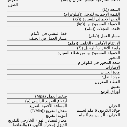
الطول
السعة ((L)
القيمة الإجمالية للدخل ((كيلوغرام)
الوزن الإجمالي للسيارة ((كغ)
الحمولة المسموح بها ((kg)
قاعدة العجلات ((ملم)
خط المشي في الأمام
مسار العمل ((ملم)
مسار العمل في الخلف
الارتفاع الأمامي / الخلفي ((ملم)
زاوية الاقتراب/الرحيل ((°)
الحمولة المسموح بها من غطاء السيارة
المحور
سعة المحور في كيلوغرام
الإطارات
مادة الخزان
مواد النقل:
الغطاء المعزول
تعليق
أوراق الربيع
ضغط العمل (Mpa)
ارتفاع التفريغ الرأسي (م)
الخزان
المسافة الأفقية للتفريغ
فولاذ الكربون 6 ملم لجسم
معدل التفريغ ((T/Min)
الخزان ، الرأس مع 6 ملم
أنبوب التفريغ
معيار لمصادر الهواء الخارجي للتفريغ ، و
الديزل (محرك الكهرباء) والضاغط.