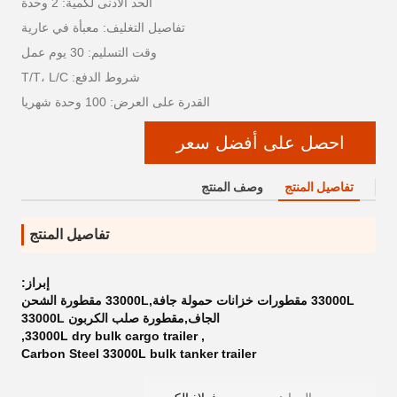
الحد الأدنى لكمية: 2 وحدة
تفاصيل التغليف: معبأة في عارية
وقت التسليم: 30 يوم عمل
شروط الدفع: T/T، L/C
القدرة على العرض: 100 وحدة شهريا
احصل على أفضل سعر
تفاصيل المنتج
وصف المنتج
تفاصيل المنتج
إبراز:
33000L مقطورات خزانات حمولة جافة,33000L مقطورة الشحن
الجاف,مقطورة صلب الكربون 33000L
,
33000L dry bulk cargo trailer
,
Carbon Steel 33000L bulk tanker trailer