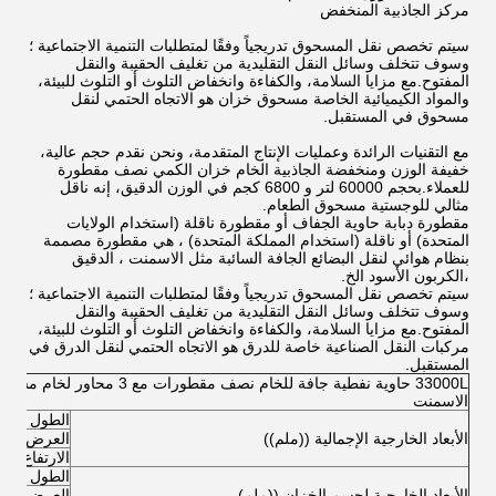
مركز الجاذبية المنخفض
سيتم تخصص نقل المسحوق تدريجياً وفقًا لمتطلبات التنمية الاجتماعية ؛
وسوف تتخلف وسائل النقل التقليدية من تغليف الحقيبة والنقل
المفتوح.مع مزايا السلامة، والكفاءة وانخفاض التلوث أو التلوث للبيئة،
والمواد الكيميائية الخاصة مسحوق خزان هو الاتجاه الحتمي لنقل
مسحوق في المستقبل.
مع التقنيات الرائدة وعمليات الإنتاج المتقدمة، ونحن نقدم حجم عالية،
خفيفة الوزن ومنخفضة الجاذبية الخام خزان الكمي نصف مقطورة
للعملاء.بحجم 60000 لتر و 6800 كجم في الوزن الدقيق، إنه ناقل
مثالي للوجستية مسحوق الطعام.
مقطورة دبابة حاوية الجفاف أو مقطورة ناقلة (استخدام الولايات
المتحدة) أو ناقلة (استخدام المملكة المتحدة) ، هي مقطورة مصممة
بنظام هوائي لنقل البضائع الجافة السائبة مثل الاسمنت ، الدقيق
،الكربون الأسود الخ.
سيتم تخصص نقل المسحوق تدريجياً وفقًا لمتطلبات التنمية الاجتماعية ؛
وسوف تتخلف وسائل النقل التقليدية من تغليف الحقيبة والنقل
المفتوح.مع مزايا السلامة، والكفاءة وانخفاض التلوث أو التلوث للبيئة،
مركبات النقل الصناعية خاصة للدرق هو الاتجاه الحتمي لنقل الدرق في
المستقبل.
33000L حاوية نفطية جافة للخام نصف مقطورات مع 3 محاور لخام
الاسمنت
الطول
الأبعاد الخارجية الإجمالية ((ملم))
العرض
الارتفاع (الت
الطول
الأبعاد الخارجية لجسم الخزان ((ملم)
العرض