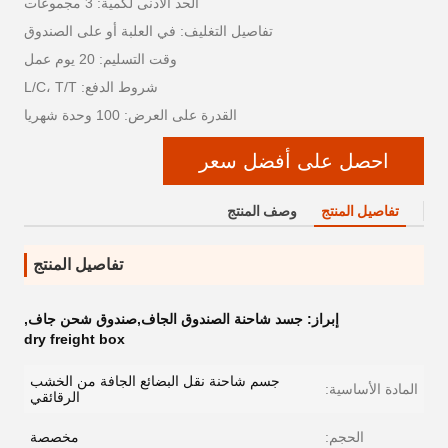
الحد الأدنى لكمية: 3 مجموعات
تفاصيل التغليف: في العلبة أو على الصندوق
وقت التسليم: 20 يوم عمل
شروط الدفع: L/C، T/T
القدرة على العرض: 100 وحدة شهريا
احصل على أفضل سعر
تفاصيل المنتج
وصف المنتج
تفاصيل المنتج
إبراز:
جسد شاحنة الصندوق الجاف,صندوق شحن جاف
,
dry freight box
جسم شاحنة نقل البضائع الجافة من الخشب
المادة الأساسية:
الرقائقي
الحجم:
مخصصة