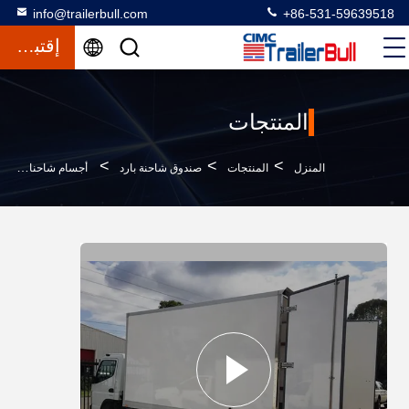
info@trailerbull.com
+86-531-59639518
إقتباس
المنتجات
>
>
>
المنزل
المنتجات
صندوق شاحنة بارد
أجسام شاحنات الشحن الجافة من الخشب المقاوم للنسيج / صندوق شاحنة جافة قوة عالية