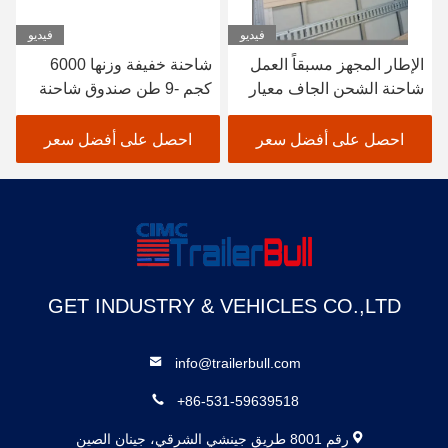
فيديو
فيديو
الإطار المجهز مسبقاً العمل
شاحنة خفيفة وزنها 6000
شاحنة الشحن الجاف معيار
كجم -9 طن صندوق شاحنة
الجسم
مبرد ومعزول مع ألواح
ساندوتش FRP
احصل على أفضل سعر
احصل على أفضل سعر
GET INDUSTRY & VEHICLES CO.,LTD
info@trailerbull.com
+86-531-59639518
رقم 8001 طريق جينشي الشرقي، جينان الصين