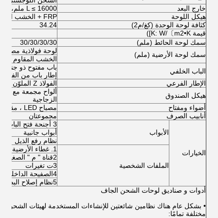
الشحن اللوجستي ال
خارج البعد
L ≤ 16000 ملم، W&H ≤ 2600 ملم
هيكل اللوحة
FRP + الخشب المقاوم للصدأ + FRP
كثافة لوحة الوحدة (كغ/م2)
34.24
قيمة K: W/〔m2•K])
سمك لوحة الحائط (ملم)
30/30/30/30
لوحة فولاذية مصنعة من 3
سمك لوحة الأرضية (ملم)
الخشب المقاوم للماء 18 مل
باب مفتوح ذو جناحين
الباب الخلفي
إطار باب من الفولاذ
الإطار الفرعي
الفولاذ Z الملوّن
ألواح مجمعة مع ملف 
هيكل الصندوق
الزجاجية
أضواء ومفتاح
مصباح LED ، مقاوم للماء ، 12V / 24V قابل للتحويل
أنابيب الصرف
مجموعتان
3 أجنحة فتح الباب الخلفي
الأبواب
أبواب جانبية
نظام رفع الذيل
1. غطاء الأرضية من الألومنيوم تم فحصه
الخيارات
2قناة " م " الصغيرة
الملفات الشخصية
3ت تغيرات
4الصفيحة الداخلية من الألومنيوم
5نظام إصلاح البضائع
أدوات و صناديق لوحات الشحن الجاف
• بشكل عام هناك نظامين شائعتين للإنشاءات المستخدمة لهيئات الشحن ال
مختلفة تمامًا: