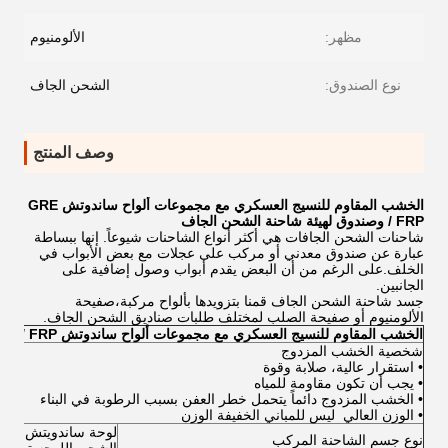
مظهر:
الألومنيوم
نوع الصندوق:
الشحن الجاف
وصف المنتج
الخشب المقاوم للنسيج العسكري مع مجموعات ألواح ساندوتش GRE
/ FRP وصندوق لهيئة شاحنة الشحن الجاف
شاحنات الشحن الجافات هي أكثر أنواع الشاحنات شيوعاً. إنها ببساطة
عبارة عن صندوق معدني أو مركب على عجلات مع بعض الأبواب في
الخلف.على الرغم من أن البعض يقدم أبواب وصول إضافية على
الجانبين.
جسد شاحنة الشحن الجاف قمنا بتزويدها بألواح مركبة،صفيحة
الألومنيوم أو صفيحة الصلب لمختلف طلبات صناديق الشحن الجاف.
الخشب المقاوم للنسيج العسكري مع مجموعات ألواح ساندوتش GRE / FRP وصندوق لهيئة شاحنة الشحن الجاف
شخصية الخشب المزدوج
• استقرار عالية، صلابة وقوة
• يجب أن تكون مقاومة للمياه
• الخشب المزدوج دائماً يتحمل خطر العفن بسبب الرطوبة في البناء
• الوزن العالي ‬ ليس للمباني الخفيفة الوزن
نوع جسم الشاحنة المركب